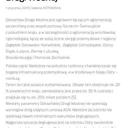
1 stycznia, 2013 | Izabela KOTOWSKA
Odrzańska Droga Wodna jest ogniwem łączącym aglomerację
szczecińską oraz zespół portowy Szczecin-Świnoujście
z południem kraju, a w szczególności z aglomeracją wrocławską
i górnośląską, łączy ze sobą liczne okręgi przemysłowe i regiony:
Zagłębie Ostrawsko-Karwińskie, Zagłębie Górnośląskie, Dolny
Śląsk, Łużyce, Ziemię Lubuską,
Brandenburgię i Pomorze Zachodnie.
Polska część Nadodrza na południu i północy charakteryzuje się
bogatą infrastrukturą przemysłową, a w środkowym biegu Odry –
rolniczą.
Teren ten jest wysoce zurbanizowany. Obszar ten obejmuje ok. 20
% powierzchni kraju, zamieszkany jest przez ok. 30 % ludności,
znajduje się tu ok. 25% miast polskich [5].
Niestety parametry Odrzańskiej Drogi Wodnej nie spełniają
wymogów dróg objętych umową AGN. Niektóre jej odcinki nie
spełniają nawet minimalnych warunków żeglugowych.
Najgorsza sytuacja żeglugowa jest na odcinku Odry swobodnie