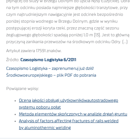
płynącej od śluzy w Brzegu Dolnym do ujścia Nysy Łużyckiej. Odra
na tym odcinku posiada najmniejsze głębokości tranzytowe, przy
czym najtrudniejszym nawigacyjnie jest odcinek bezpośrednio
poniżej stopnia wodnego w Brzegu Dolnym, gdzie w wyniku
postępującej erozji koryta rzeki, przez znaczną część sezonu
żeglugowego głębokości spadają poniżej 1,0 m [13]. Jest to główną
przyczyną zanikania przewozów na środkowym odcinku Odry. (…)
Artykuł zawiera 17591 znaków.
Źródło:
Czasopismo Logistyka 6/2011
Czasopismo Logistyka – zaprenumeruj już dziś!
Środkowoeuropejskiego – plik PDF do pobrania
Powiązane wpisy:
Ocena jakości obsługi użytkownikówautostradowego
systemu poboru opłat
Metoda elementów skończonych w analizie drgań gruntu
Analysis of factors affecting fractures of rails welded
by aluminothermic welding