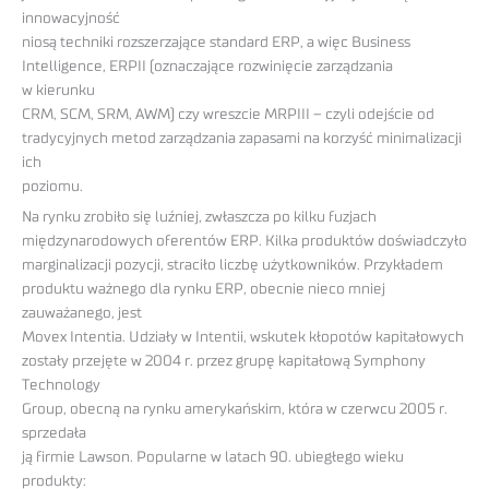
innowacyjność
niosą techniki rozszerzające standard ERP, a więc Business
Intelligence, ERPII (oznaczające rozwinięcie zarządzania
w kierunku
CRM, SCM, SRM, AWM) czy wreszcie MRPIII – czyli odejście od
tradycyjnych metod zarządzania zapasami na korzyść minimalizacji
ich
poziomu.
Na rynku zrobiło się luźniej, zwłaszcza po kilku fuzjach
międzynarodowych oferentów ERP. Kilka produktów doświadczyło
marginalizacji pozycji, straciło liczbę użytkowników. Przykładem
produktu ważnego dla rynku ERP, obecnie nieco mniej
zauważanego, jest
Movex Intentia. Udziały w Intentii, wskutek kłopotów kapitałowych
zostały przejęte w 2004 r. przez grupę kapitałową Symphony
Technology
Group, obecną na rynku amerykańskim, która w czerwcu 2005 r.
sprzedała
ją firmie Lawson. Popularne w latach 90. ubiegłego wieku
produkty: