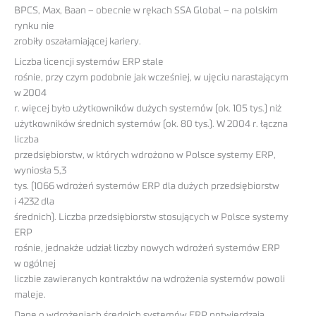
BPCS, Max, Baan – obecnie w rękach SSA Global – na polskim
rynku nie
zrobiły oszałamiającej kariery.
Liczba licencji systemów ERP stale
rośnie, przy czym podobnie jak wcześniej, w ujęciu narastającym
w 2004
r. więcej było użytkowników dużych systemów (ok. 105 tys.) niż
użytkowników średnich systemów (ok. 80 tys.). W 2004 r. łączna
liczba
przedsiębiorstw, w których wdrożono w Polsce systemy ERP,
wyniosła 5,3
tys. (1066 wdrożeń systemów ERP dla dużych przedsiębiorstw
i 4232 dla
średnich). Liczba przedsiębiorstw stosujących w Polsce systemy
ERP
rośnie, jednakże udział liczby nowych wdrożeń systemów ERP
w ogólnej
liczbie zawieranych kontraktów na wdrożenia systemów powoli
maleje.
Dane o wdrożeniach średnich systemów ERP potwierdzają