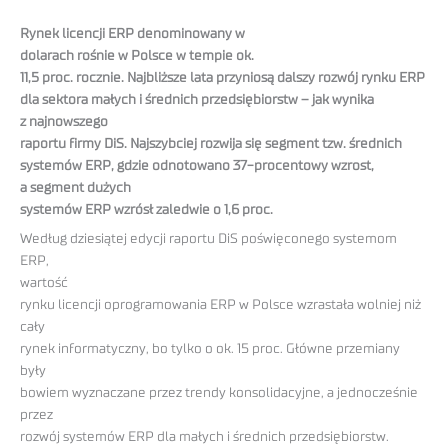
Rynek licencji ERP denominowany w
dolarach rośnie w Polsce w tempie ok.
11,5 proc. rocznie. Najbliższe lata przyniosą dalszy rozwój rynku ERP
dla sektora małych i średnich przedsiębiorstw – jak wynika
z najnowszego
raportu firmy DiS. Najszybciej rozwija się segment tzw. średnich
systemów ERP, gdzie odnotowano 37-procentowy wzrost,
a segment dużych
systemów ERP wzrósł zaledwie o 1,6 proc.
Według dziesiątej edycji raportu DiS poświęconego systemom
ERP,
wartość
rynku licencji oprogramowania ERP w Polsce wzrastała wolniej niż
cały
rynek informatyczny, bo tylko o ok. 15 proc. Główne przemiany
były
bowiem wyznaczane przez trendy konsolidacyjne, a jednocześnie
przez
rozwój systemów ERP dla małych i średnich przedsiębiorstw.