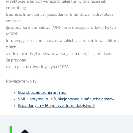
w sektorze średnich wdrażano takie funkcjonalności jak
controlling,
Business Intelligence, gospodarka remontowa, kadry-płace,
wreszcie
gospodarka materiałowa (MRP) oraz obsługa produkcji (w tym
MRPII).
Interesujące, że choć obszarów takich jest mniej, to w niektóre
z nich
średnie przedsiębiorstwa inwestują nieco częściej niż duże.
Za przykład
niech posłużą dwa: logistyka i CRM.
Powiązane wpisy:
Bez ubezpieczenia ani rusz!
VMI – optymalizuje funkcjonowanie łańcucha dostaw
Bazy danych – kłopot czy dobrodziejstwo?