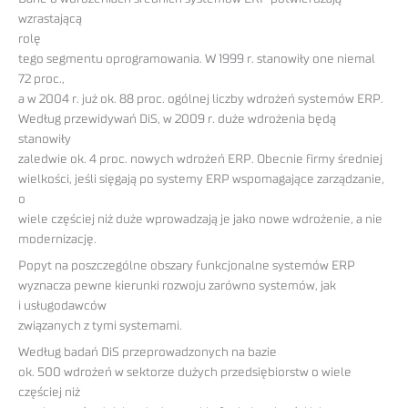
wzrastającą
rolę
tego segmentu oprogramowania. W 1999 r. stanowiły one niemal
72 proc.,
a w 2004 r. już ok. 88 proc. ogólnej liczby wdrożeń systemów ERP.
Według przewidywań DiS, w 2009 r. duże wdrożenia będą
stanowiły
zaledwie ok. 4 proc. nowych wdrożeń ERP. Obecnie firmy średniej
wielkości, jeśli sięgają po systemy ERP wspomagające zarządzanie,
o
wiele częściej niż duże wprowadzają je jako nowe wdrożenie, a nie
modernizację.
Popyt na poszczególne obszary funkcjonalne systemów ERP
wyznacza pewne kierunki rozwoju zarówno systemów, jak
i usługodawców
związanych z tymi systemami.
Według badań DiS przeprowadzonych na bazie
ok. 500 wdrożeń w sektorze dużych przedsiębiorstw o wiele
częściej niż