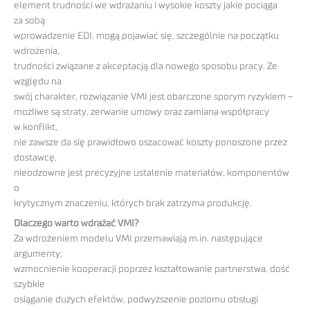
element trudności we wdrażaniu i wysokie koszty jakie pociąga
za sobą
wprowadzenie EDI, mogą pojawiać się, szczególnie na początku
wdrożenia,
trudności związane z akceptacją dla nowego sposobu pracy. Ze
względu na
swój charakter, rozwiązanie VMI jest obarczone sporym ryzykiem –
możliwe są straty, zerwanie umowy oraz zamiana współpracy
w konflikt,
nie zawsze da się prawidłowo oszacować koszty ponoszone przez
dostawcę,
nieodzowne jest precyzyjne ustalenie materiałów, komponentów
o
krytycznym znaczeniu, których brak zatrzyma produkcję.
Dlaczego warto wdrażać VMI?
Za wdrożeniem modelu VMI przemawiają m.in. następujące
argumenty:
wzmocnienie kooperacji poprzez kształtowanie partnerstwa, dość
szybkie
osiąganie dużych efektów, podwyższenie poziomu obsługi