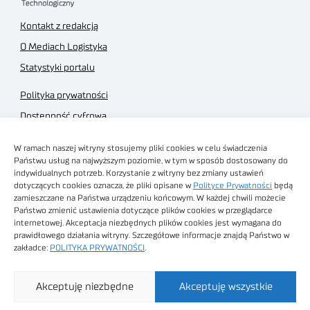
Kontakt z redakcją
O Mediach Logistyka
Statystyki portalu
Polityka prywatności
Dostępność cyfrowa
Regulamin Portalu
W ramach naszej witryny stosujemy pliki cookies w celu świadczenia
Regulamin sklepu
Państwu usług na najwyższym poziomie, w tym w sposób dostosowany do
indywidualnych potrzeb. Korzystanie z witryny bez zmiany ustawień
dotyczących cookies oznacza, że pliki opisane w
Polityce Prywatności
będą
zamieszczane na Państwa urządzeniu końcowym. W każdej chwili możecie
Państwo zmienić ustawienia dotyczące plików cookies w przeglądarce
internetowej. Akceptacja niezbędnych plików cookies jest wymagana do
Obrazy stockowe
prawidłowego działania witryny. Szczegółowe informacje znajdą Państwo w
autorstwa
zakładce:
POLITYKA PRYWATNOŚCI
.
Sieć Badawcza Łukasiewicz - Poznański Instytut
Akceptuję niezbędne
Akceptuję wszystkie
Technologiczny