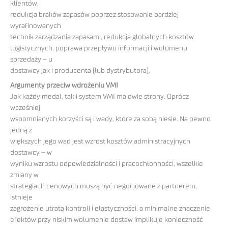
klientów,
redukcja braków zapasów poprzez stosowanie bardziej
wyrafinowanych
technik zarządzania zapasami, redukcja globalnych kosztów
logistycznych, poprawa przepływu informacji i wolumenu
sprzedaży – u
dostawcy jak i producenta (lub dystrybutora).
Argumenty przeciw wdrożeniu VMI
Jak każdy medal, tak i system VMI ma dwie strony. Oprócz
wcześniej
wspomnianych korzyści są i wady, które za sobą niesie. Na pewno
jedną z
większych jego wad jest wzrost kosztów administracyjnych
dostawcy – w
wyniku wzrostu odpowiedzialności i pracochłonności, wszelkie
zmiany w
strategiach cenowych muszą być negocjowane z partnerem,
istnieje
zagrożenie utratą kontroli i elastyczności, a minimalne znaczenie
efektów przy niskim wolumenie dostaw implikuje konieczność