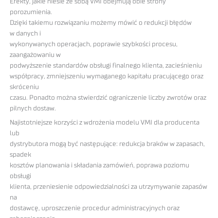
Efekty, jakie niesie ze sobą VMI obejmują obie strony
porozumienia.
Dzięki takiemu rozwiązaniu możemy mówić o redukcji błędów
w danych i
wykonywanych operacjach, poprawie szybkości procesu,
zaangażowaniu w
podwyższenie standardów obsługi finalnego klienta, zacieśnieniu
współpracy, zmniejszeniu wymaganego kapitału pracującego oraz
skróceniu
czasu. Ponadto można stwierdzić ograniczenie liczby zwrotów oraz
pilnych dostaw.
Najistotniejsze korzyści z wdrożenia modelu VMI dla producenta
lub
dystrybutora mogą być następujące: redukcja braków w zapasach,
spadek
kosztów planowania i składania zamówień, poprawa poziomu
obsługi
klienta, przeniesienie odpowiedzialności za utrzymywanie zapasów
na
dostawcę, uproszczenie procedur administracyjnych oraz