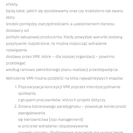
efekty
będą takie, jakich się spodziewamy oraz czy znaleziono tak zwany
złoty
środek pomiędzy oszczędnościami, a uzależnieniem biznesu
dostawcy od
polityki zakupowej producenta. Kiedy powyższe warunki zostaną
pozytywnie rozpatrzone, to można rozpocząć wdrażanie
rozwiązania
dostawy przez VMI, które – dla lepszej organizacji – powinno
przebiegać
według ramowo zakreślonego planu realizacji przedsięwzięcia.
Wdrożenie VMI można podzielić na kilka najważniejszych etapów:
Popularyzacja koncepcji VMI poprzez interdyscyplinarne
spotkania
z grupami pracowników, których projekt dotyczy.
Zmiana biznesowego paradygmatu – powoduje konieczność
zaangażowania
się kierownictwa (
top management
)
w procesie wdrażania i dopasowywania
nowego procesu. Podstawowe znaczenie ma wyznaczenie