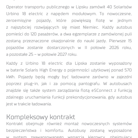
Operator transportu publicznego w Lipsku zamówił 40 Solarisów
Urbino 18 electric z napędem modułowym. To nowoczesne,
zeroemisyjne pojazdy, które powiększą flotę w jednym
z najszybciej rozwijających się miast Niemiec. Każdy autobus
pomieści do 120 pasażerów, a dwa egzemplarze z zamówionej puli
zostaną przeznaczone okazjonalnie do nauki jazdy. Pierwsze 15
pojazdów zostanie dostarczonych w II połowie 2026 roku,
a pozostałe 25 – w połowie 2027 roku.
Każdy z Urbino 18 electric dla Lipska zostanie wyposażony
w baterie Solaris High Energy o pojemności użytkowej ponad 570
kWh. Pojazdy będą mogły być ładowane zarówno w zajezdni
poprzez plug-in, jak i za pomocą pantografu. W autobusach
znajdzie się także system zarządzania flotą eSConnect z funkcją
zdalnego uruchamiania funkcji prekondycjonowania, gdy autobus
jest w trakcie ładowania.
Kompleksowy kontrakt
Kontrakt obejmuje również montaż nowoczesnych systemów
bezpieczeństwa i komfortu. Autobusy zostaną wyposażone
w system zaawansowanego wsparcia kierowcy, obejmujący