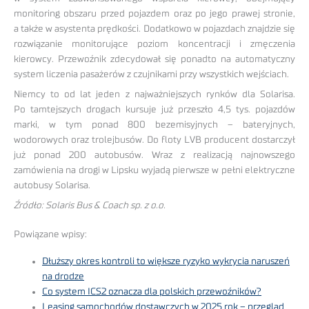
monitoring obszaru przed pojazdem oraz po jego prawej stronie,
a także w asystenta prędkości. Dodatkowo w pojazdach znajdzie się
rozwiązanie monitorujące poziom koncentracji i zmęczenia
kierowcy. Przewoźnik zdecydował się ponadto na automatyczny
system liczenia pasażerów z czujnikami przy wszystkich wejściach.
Niemcy to od lat jeden z najważniejszych rynków dla Solarisa.
Po tamtejszych drogach kursuje już przeszło 4,5 tys. pojazdów
marki, w tym ponad 800 bezemisyjnych – bateryjnych,
wodorowych oraz trolejbusów. Do floty LVB producent dostarczył
już ponad 200 autobusów. Wraz z realizacją najnowszego
zamówienia na drogi w Lipsku wyjadą pierwsze w pełni elektryczne
autobusy Solarisa.
Źródło: Solaris Bus & Coach sp. z o.o.
Powiązane wpisy:
Dłuższy okres kontroli to większe ryzyko wykrycia naruszeń
na drodze
Co system ICS2 oznacza dla polskich przewoźników?
Leasing samochodów dostawczych w 2025 rok – przegląd