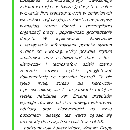
obciążenia administracyjnego związanego
z dokumentacją i archiwizacją danych to realne
wyzwania firm transportowych w zmienionych
warunkach regulacyjnych. Zaostrzone przepisy
wymagają zatem dobrej i przemyślanej
organizacji pracy i poprawności gromadzenia
danych. W dopilnowaniu obowiązków
i zarządzania informacjami pomoże system
4Trans od Eurowag, który pozwala szybko
analizować oraz archiwizować dane z kart
kierowców i tachografów, dzięki czemu
znacznie łatwiej będzie przygotować
dokumentację na potrzebę kontroli. To nie
tylko mniej stresu dla kierowców
i przewoźników, ale i zdecydowanie mniejsze
ryzyko nałożenia kar. Zmiana przepisów
wymaga również od firm nowego wdrożenia,
edukacji oraz elastyczności na wielu
poziomach, dlatego też warto zgłosić się
po poradę do naszych specjalistów z OCRK.
–
podsumowuje Łukasz Włoch, ekspert Grupy