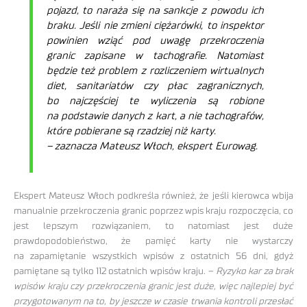
pojazd, to naraża się na sankcje z powodu ich
braku. Jeśli nie zmieni ciężarówki, to inspektor
powinien wziąć pod uwagę przekroczenia
granic zapisane w tachografie. Natomiast
będzie też problem z rozliczeniem wirtualnych
diet, sanitariatów czy płac zagranicznych,
bo najczęściej te wyliczenia są robione
na podstawie danych z kart, a nie tachografów,
które pobierane są rzadziej niż karty.
– zaznacza Mateusz Włoch, ekspert Eurowag.
Ekspert Mateusz Włoch podkreśla również, że jeśli kierowca wbija
manualnie przekroczenia granic poprzez wpis kraju rozpoczęcia, co
jest lepszym rozwiązaniem, to natomiast jest duże
prawdopodobieństwo, że pamięć karty nie wystarczy
na zapamiętanie wszystkich wpisów z ostatnich 56 dni, gdyż
pamiętane są tylko 112 ostatnich wpisów kraju. –
Ryzyko kar za brak
wpisów kraju czy przekroczenia granic jest duże, więc najlepiej być
przygotowanym na to, by jeszcze w czasie trwania kontroli przesłać