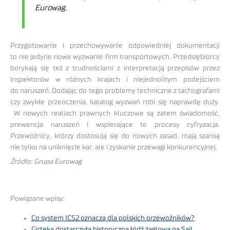
Eurowag.
Przygotowanie i przechowywanie odpowiedniej dokumentacji
to nie jedyne nowe wyzwanie firm transportowych. Przedsiębiorcy
borykają się też z trudnościami z interpretacją przepisów przez
inspektorów w różnych krajach i niejednolitym podejściem
do naruszeń. Dodając do tego problemy techniczne z tachografami
czy zwykłe przeoczenia, katalog wyzwań robi się naprawdę duży.
W nowych realiach prawnych kluczowe są zatem świadomość,
prewencja naruszeń i wspierające te procesy cyfryzacja.
Przewoźnicy, którzy dostosują się do nowych zasad, mają szansą
nie tylko na uniknięcie kar, ale i zyskanie przewagi konkurencyjnej.
Źródło: Grupa Eurowag
Powiązane wpisy:
Co system ICS2 oznacza dla polskich przewoźników?
Girteka dostarczyła historyczną łódź żaglową na Sail