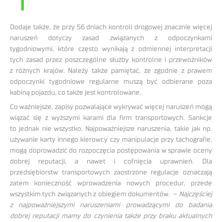
Dodaje także, że przy 56 dniach kontroli drogowej znacznie więcej
naruszeń dotyczy zasad związanych z odpoczynkami
tygodniowymi, które często wynikają z odmiennej interpretacji
tych zasad przez poszczególne służby kontrolne i przewoźników
z różnych krajów. Należy także pamiętać, że zgodnie z prawem
odpoczynki tygodniowe regularne muszą być odbierane poza
kabiną pojazdu, co także jest kontrolowane.
Co ważniejsze, zapisy pozwalające wykrywać więcej naruszeń mogą
wiązać się z wyższymi karami dla firm transportowych. Sankcje
to jednak nie wszystko. Najpoważniejsze naruszenia, takie jak np.
używanie karty innego kierowcy czy manipulacje przy tachografie,
mogą doprowadzić do rozpoczęcia postępowania w sprawie oceny
dobrej reputacji, a nawet i cofnięcia uprawnień. Dla
przedsiębiorstw transportowych zaostrzone regulacje oznaczają
zatem konieczność wprowadzenia nowych procedur, przede
wszystkim tych związanych z obiegiem dokumentów. –
N
ajczęściej
z najpoważniejszymi naruszeniami prowadzącymi do badania
dobrej reputacji mamy do czynienia także przy braku aktualnych