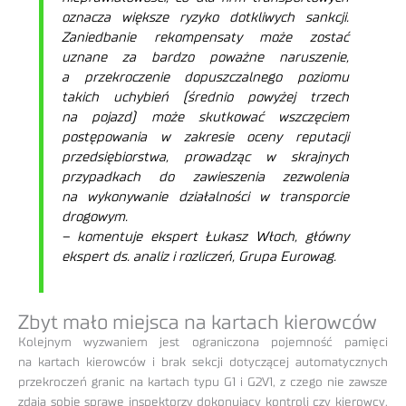
oznacza większe ryzyko dotkliwych sankcji.
Zaniedbanie rekompensaty może zostać
uznane za bardzo poważne naruszenie,
a przekroczenie dopuszczalnego poziomu
takich uchybień (średnio powyżej trzech
na pojazd) może skutkować wszczęciem
postępowania w zakresie oceny reputacji
przedsiębiorstwa, prowadząc w skrajnych
przypadkach do zawieszenia zezwolenia
na wykonywanie działalności w transporcie
drogowym.
– komentuje ekspert Łukasz Włoch, główny
ekspert ds. analiz i rozliczeń, Grupa Eurowag.
Zbyt mało miejsca na kartach kierowców
Kolejnym wyzwaniem jest ograniczona pojemność pamięci
na kartach kierowców i brak sekcji dotyczącej automatycznych
przekroczeń granic na kartach typu G1 i G2V1, z czego nie zawsze
zdają sobie sprawę inspektorzy dokonujący kontroli czy kierowcy.