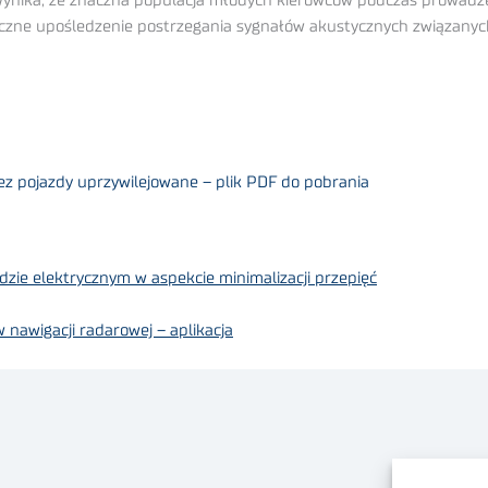
a wynika, że znaczna populacja młodych kierowców podczas prowad
czne upośledzenie postrzegania sygnałów akustycznych związany
z pojazdy uprzywilejowane – plik PDF do pobrania
dzie elektrycznym w aspekcie minimalizacji przepięć
nawigacji radarowej – aplikacja