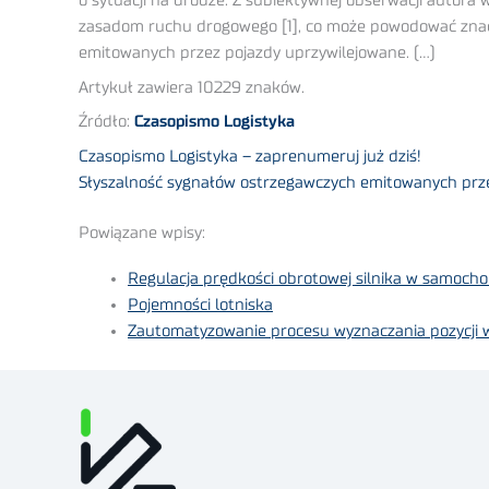
o sytuacji na drodze. Z subiektywnej obserwacji autor
zasadom ruchu drogowego [1], co może powodować zna
emitowanych przez pojazdy uprzywilejowane. (…)
Artykuł zawiera 10229 znaków.
Źródło:
Czasopismo Logistyka
Czasopismo Logistyka – zaprenumeruj już dziś!
Słyszalność sygnałów ostrzegawczych emitowanych prze
Powiązane wpisy:
Regulacja prędkości obrotowej silnika w samocho
Pojemności lotniska
Zautomatyzowanie procesu wyznaczania pozycji w 