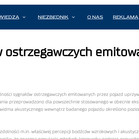
WIEDZA
NIEZBĘDNIK
O NAS
REKLAMA
w ostrzegawczych emitow
lności sygnałów ostrzegawczych emitowanych przez pojazd uprzyw
ania przeprowadzono dla powszechnie stosowanego w obecnie ek
widma akustycznego wewnątrz badanego pojazdu określono poziom 
olności m.in. właściwej percepcji bodźców wzrokowych i akustycz