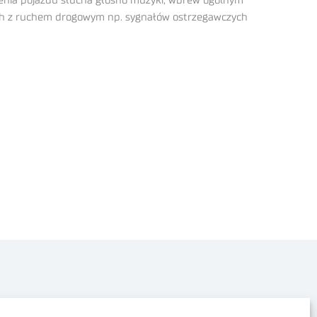
zenia pojazdu słucha głośno muzyki, wbrew ogólnym
ch z ruchem drogowym np. sygnałów ostrzegawczych
Polityka prywatności