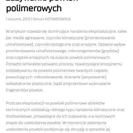
polimerowych
1 stycznia, 2013 | Danuta KOTNAROWSKA
W artykule rozważa się dominujące narażenia eksploatacyjne, takie
jak: media agresywne, czynniki klimatyczne (promieniowanie
ultrafioletowe), czynniki biologiczne oraz erozyjne. Opisano wpływ
promieniowania ultrafioletowego, mikroorganizmów (grzybów)
oraz cząstek erozyjnych na zużycie powłok polimerowych.
Ponadto scharakteryzowano procesy, towarzyszące erozyjnemu
oddziaływaniu na powłoki polimerowe twardych cząstek,
powodujących: mikroskrawanie, ścieranie (zarysowanie)
odkształcenie plastyczne, bądź zmęczeniowe wykruszanie
fragmentów powłok.
Podczas eksploatacji na powłoki polimerowe obiektów
technicznych oddziałują różnego typu narażenia klimatyczne oraz
środowiskowe, prowadzące do ich zużywania, a w końcowym
etapie do uszkodzenia powłok. W momencie zaistnienia
uszkodzenia powłoki podejmuje się decyzję o sposobie jej