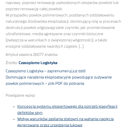
naprawy, poprzez renowację uszkodzonych obszarów powłoki lub
poprzez renowację całej powłoki.
W przypadku powłok polimerowych, poddanych oddziaływaniu
naturalnego środowiska eksploatacji, dominującą rolę w procesach
destrukcji powłok odgrywają takie czynniki, jak: promieniowanie
ultrafioletowe, media agresywne oraz czynniki biotyczne
(zwłaszcza w warunkach o zwiększonej wilgotności), a także
erozyjne oddziaływanie twardych cząstek. (…)
Artykuł zawiera 26077 znaków.
Źródło:
Czasopismo Logistyka
Czasopismo Logistyka – zaprenumeruj już dziś!
Dominujące narażenia eksploatacyjne powodujące zużywanie
powłok polimerowych – plik PDF do pobrania
Powiązane wpisy:
Koncepcja systemu ekspertowego dla potrzeb klasyfikacji
defektów szyn
Wpływ warunków zasilania stalowni na wahania napięcia
generowane przez urządzenia łukowe