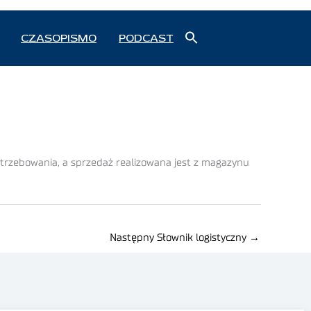
Search
CZASOPISMO
PODCAST
for:
Search Button
trzebowania, a sprzedaż realizowana jest z magazynu
Następny Słownik logistyczny
→