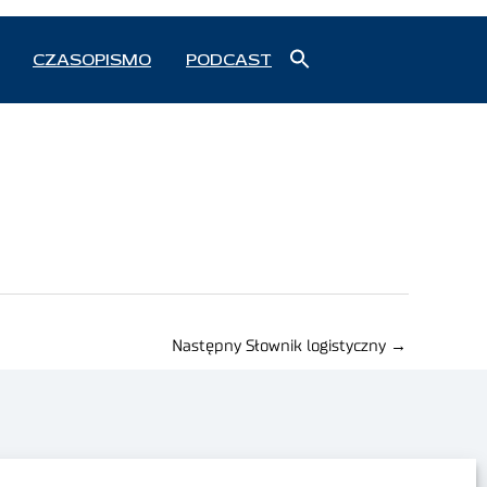
Search
CZASOPISMO
PODCAST
for:
Search Button
Następny Słownik logistyczny
→
Polityka prywatności