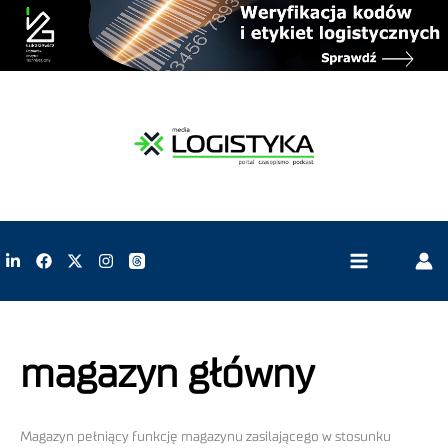
magazyn główny
Magazyn pełniący funkcję magazynu zasilającego w stosunku