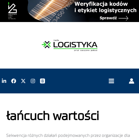
łańcuch wartości
Sekwencja różnych działań podejmowanych przez organizacje dla