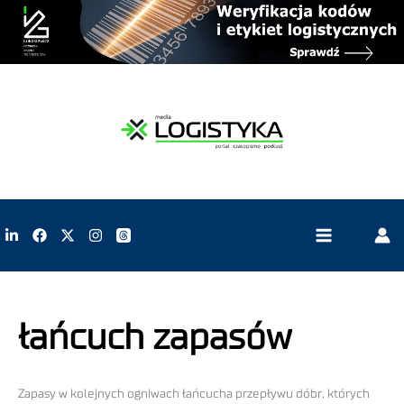
łańcuch zapasów
Zapasy w kolejnych ogniwach łańcucha przepływu dóbr, których