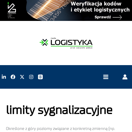
limity sygnalizacyjne
Określone z góry poziomy związane z konkretną zmienną (np.