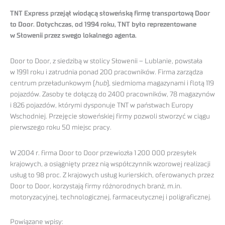
TNT Express przejął wiodącą słoweńską firmę transportową Door
to Door. Dotychczas, od 1994 roku, TNT było reprezentowane
w Słowenii przez swego lokalnego agenta.
Door to Door, z siedzibą w stolicy Słowenii – Lublanie, powstała
w 1991 roku i zatrudnia ponad 200 pracowników. Firma zarządza
centrum przeładunkowym (
hub
), siedmioma magazynami i flotą 119
pojazdów. Zasoby te dołączą do 2400 pracowników, 78 magazynów
i 826 pojazdów, którymi dysponuje TNT w państwach Europy
Wschodniej. Przejęcie słoweńskiej firmy pozwoli stworzyć w ciągu
pierwszego roku 50 miejsc pracy.
W 2004 r. firma Door to Door przewiozła 1 200 000 przesyłek
krajowych, a osiągnięty przez nią współczynnik wzorowej realizacji
usług to 98 proc. Z krajowych usług kurierskich, oferowanych przez
Door to Door, korzystają firmy różnorodnych branż, m.in.
motoryzacyjnej, technologicznej, farmaceutycznej i poligraficznej.
Powiązane wpisy: