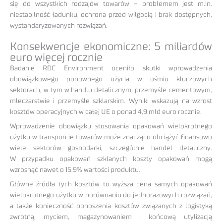
się do wszystkich rodzajów towarów – problemem jest m.in.
niestabilność ładunku, ochrona przed wilgocią i brak dostępnych,
wystandaryzowanych rozwiązań.
Konsekwencje ekonomiczne: 5 miliardów
euro więcej rocznie
Badanie RDC Environment oceniło skutki wprowadzenia
obowiązkowego ponownego użycia w ośmiu kluczowych
sektorach, w tym w handlu detalicznym, przemyśle cementowym,
mleczarstwie i przemyśle szklarskim. Wyniki wskazują na wzrost
kosztów operacyjnych w całej UE o ponad 4,9 mld euro rocznie.
Wprowadzenie obowiązku stosowania opakowań wielokrotnego
użytku w transporcie towarów może znacząco obciążyć finansowo
wiele sektorów gospodarki, szczególnie handel detaliczny.
W przypadku opakowań szklanych koszty opakowań mogą
wzrosnąć nawet o 15,9% wartości produktu.
Główne źródła tych kosztów to wyższa cena samych opakowań
wielokrotnego użytku w porównaniu do jednorazowych rozwiązań,
a także konieczność ponoszenia kosztów związanych z logistyką
zwrotną, myciem, magazynowaniem i końcową utylizacją