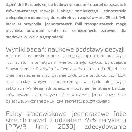
dążeń Unii Europejskiej do budowy gospodarki opartej na zasadach
zrównoważonego rozwoju i obiegu zamkniętego. Jednocześnie
z niepokojem odnosi się do konkretnych zapisów – art. 29 ust. 1–3,
które w przypadku jednorazowych folii transportowych mogą
przynieść odwrotne skutki od zamierzonych, zarówno dla
środowiska, jak i dla gospodarki.
Wyniki badań: naukowe podstawy decyzji
Aby ocenić realne skutki potencjalnego zastąpienia jednorazowych
folii stretch alternatywami wielokrotnego użytku, Europejskie
Stowarzyszenie Przetwórców Tworzyw Sztucznych (EuPC) zleciło
dwie niezależne analizy: badanie cyklu życia produktu, czyli LCA,
oraz analizę wpływu ekonomicznego w ośmiu kluczowych
sektorach. Wyniki są jednoznaczne – obecnie nie istnieje bardziej
zrównoważona alternatywa niż nowoczesne jednorazowe folie
paletowe, wykonane z PCR, czyli recyklatu poużytkowego.
Fakty środowiskowe: jednorazowe folie
stretch nawet z udziałem 35% recyklatu
(PPWR limit 2030) zdecydowanie