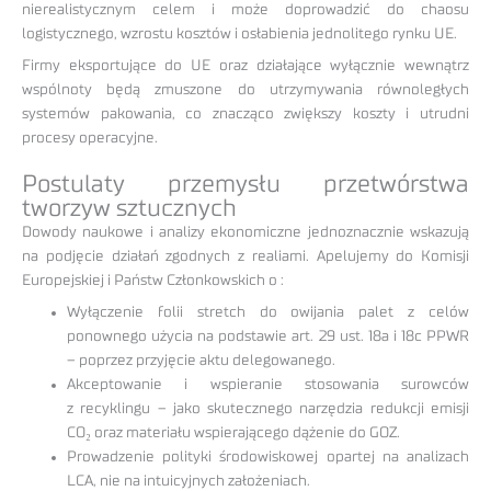
nierealistycznym celem i może doprowadzić do chaosu
logistycznego, wzrostu kosztów i osłabienia jednolitego rynku UE.
Firmy eksportujące do UE oraz działające wyłącznie wewnątrz
wspólnoty będą zmuszone do utrzymywania równoległych
systemów pakowania, co znacząco zwiększy koszty i utrudni
procesy operacyjne.
Postulaty przemysłu przetwórstwa
tworzyw sztucznych
Dowody naukowe i analizy ekonomiczne jednoznacznie wskazują
na podjęcie działań zgodnych z realiami. Apelujemy do Komisji
Europejskiej i Państw Członkowskich o :
Wyłączenie folii stretch do owijania palet z celów
ponownego użycia na podstawie art. 29 ust. 18a i 18c PPWR
– poprzez przyjęcie aktu delegowanego.
Akceptowanie i wspieranie stosowania surowców
z recyklingu – jako skutecznego narzędzia redukcji emisji
CO₂ oraz materiału wspierającego dążenie do GOZ.
Prowadzenie polityki środowiskowej opartej na analizach
LCA, nie na intuicyjnych założeniach.