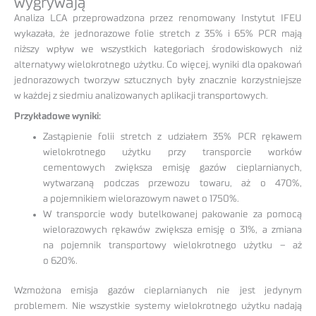
wygrywają
Analiza LCA przeprowadzona przez renomowany Instytut IFEU
wykazała, że jednorazowe folie stretch z 35% i 65% PCR mają
niższy wpływ we wszystkich kategoriach środowiskowych niż
alternatywy wielokrotnego użytku. Co więcej, wyniki dla opakowań
jednorazowych tworzyw sztucznych były znacznie korzystniejsze
w każdej z siedmiu analizowanych aplikacji transportowych.
Przykładowe wyniki:
Zastąpienie folii stretch z udziałem 35% PCR rękawem
wielokrotnego użytku przy transporcie worków
cementowych zwiększa emisję gazów cieplarnianych,
wytwarzaną podczas przewozu towaru, aż o 470%,
a pojemnikiem wielorazowym nawet o 1750%.
W transporcie wody butelkowanej pakowanie za pomocą
wielorazowych rękawów zwiększa emisję o 31%, a zmiana
na pojemnik transportowy wielokrotnego użytku – aż
o 620%.
Wzmożona emisja gazów cieplarnianych nie jest jedynym
problemem. Nie wszystkie systemy wielokrotnego użytku nadają