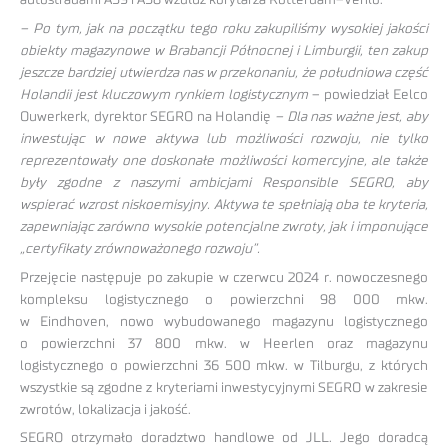
– Po tym, jak na początku tego roku zakupiliśmy wysokiej jakości
obiekty magazynowe w Brabancji Północnej i Limburgii, ten zakup
jeszcze bardziej utwierdza nas w przekonaniu, że południowa część
Holandii jest kluczowym rynkiem logistycznym
– powiedział Eelco
Ouwerkerk, dyrektor SEGRO na Holandię
– Dla nas ważne jest, aby
inwestując w nowe aktywa lub możliwości rozwoju, nie tylko
reprezentowały one doskonałe możliwości komercyjne, ale także
były zgodne z naszymi ambicjami Responsible SEGRO, aby
wspierać wzrost niskoemisyjny. Aktywa te spełniają oba te kryteria,
zapewniając zarówno wysokie potencjalne zwroty, jak i imponujące
„certyfikaty zrównoważonego rozwoju”.
Przejęcie następuje po zakupie w czerwcu 2024 r. nowoczesnego
kompleksu logistycznego o powierzchni 98 000 mkw.
w Eindhoven, nowo wybudowanego magazynu logistycznego
o powierzchni 37 800 mkw. w Heerlen oraz magazynu
logistycznego o powierzchni 36 500 mkw. w Tilburgu, z których
wszystkie są zgodne z kryteriami inwestycyjnymi SEGRO w zakresie
zwrotów, lokalizacja i jakość.
SEGRO otrzymało doradztwo handlowe od JLL. Jego doradcą