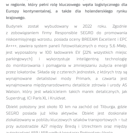
w regionie, który pełni rolę kluczowego węzła logistycznego dla
Europy kontynentalnej, a także dla holenderskiego rynku
krajowego.
Budynek został wybudowany w 2022 roku. Zgodnie
z zobowiązaniem firmy Responsible SEGRO do promowania
niskoemisyjnego wzrostu, posiada oceny BREEAM Excellent i EPC
A++++, zawiera system paneli fotowoltaicznych o mocy 5,6 MWp,
jest wyposażony w 100 ładowarek EV (22% wszystkich miejsc
parkingowych) i wykorzystuje inteligentną technologię
do monitorowania i pomagania w zmniejszaniu zużycia energii
przez lokatorów. Składa się z czterech jednostek, z których trzy są
wynajmowane detalistowi mody Primark, a czwarta jest
wynajmowana międzynarodowemu detaliście zdrowia i urody AS
Watson, który jest właścicielem takich marek detalicznych, jak
Superdrug, ICI Paris XL i Kruidvat.
Obiekt położony jest około 10 km na zachód od Tilburga, gdzie
SEGRO posiada już kilka aktywów. Obiekt jest doskonale
zlokalizowany w pobliżu kluczowych szlaków transportowych – tuż
przy autostradzie A27 między Bredą i Utrechtem oraz między
autostradami A59 i A58 wzdłuż korytarza Rotterdam–Venlo.