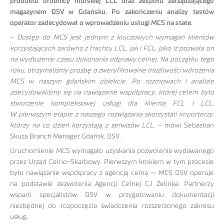
produktu drobnicy morskiej LCL oraz zespołu zarządzającego
magazynem DSV w Gdańsku. Po zakończeniu analizy testów
operator zadecydował o wprowadzeniu usługi MCS na stałe.
– Dostęp do MCS jest jednym z kluczowych wymagań klientów
korzystających zarówno z frachtu LCL, jak i FCL, jako iż pozwala on
na wydłużenie czasu dokonania odprawy celnej. Na początku tego
roku, otrzymaliśmy prośbę o zweryfikowanie możliwości wdrożenia
MCS w naszym gdańskim obiekcie. Po rozmowach i analizie
zdecydowaliśmy się na nawiązanie współpracy, której celem było
stworzenie kompleksowej usługi dla klienta FCL i LCL.
W pierwszym etapie z naszego rozwiązania skorzystali importerzy,
którzy na co dzień korzystają z serwisów LCL.
– mówi Sebastian
Skuza Branch Manager Gdańsk, DSV.
Uruchomienie MCS wymagało uzyskania pozwolenia wydawanego
przez Urząd Celno-Skarbowy. Pierwszym krokiem w tym procesie
było nawiązanie współpracy z agencją celną — MCS DSV operuje
na podstawie zezwolenia Agencji Celnej CJ Zelinka. Partnerzy
wsparli specjalistów DSV w przygotowaniu dokumentacji
niezbędnej do rozpoczęcia świadczenia rozszerzonego zakresu
usług.