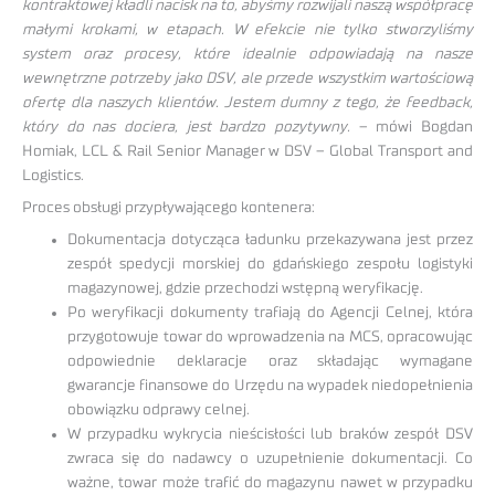
kontraktowej kładli nacisk na to, abyśmy rozwijali naszą współpracę
małymi krokami, w etapach. W efekcie nie tylko stworzyliśmy
system oraz procesy, które idealnie odpowiadają na nasze
wewnętrzne potrzeby jako DSV, ale przede wszystkim wartościową
ofertę dla naszych klientów. Jestem dumny z tego, że feedback,
który do nas dociera, jest bardzo pozytywny.
– mówi Bogdan
Homiak, LCL & Rail Senior Manager w DSV – Global Transport and
Logistics.
Proces obsługi przypływającego kontenera:
Dokumentacja dotycząca ładunku przekazywana jest przez
zespół spedycji morskiej do gdańskiego zespołu logistyki
magazynowej, gdzie przechodzi wstępną weryfikację.
Po weryfikacji dokumenty trafiają do Agencji Celnej, która
przygotowuje towar do wprowadzenia na MCS, opracowując
odpowiednie deklaracje oraz składając wymagane
gwarancje finansowe do Urzędu na wypadek niedopełnienia
obowiązku odprawy celnej.
W przypadku wykrycia nieścisłości lub braków zespół DSV
zwraca się do nadawcy o uzupełnienie dokumentacji. Co
ważne, towar może trafić do magazynu nawet w przypadku