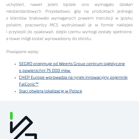
uchybień, nawet jeżeli będzie ono wymagało działań
niestandardowych. Przykładowo, gdy na produktach jednego
z klientów brakowało wymaganych prawem instrukcji w języku
polskim, pracownicy MCS wydrukowali je w formie naklejek
i przylepili do opakowań, dzięki czemu wymogi zostały spełnione,
a towar mógł zostać wprowadzony do obrotu.
Powiązane wpisy:
SEGRO przejmuje od Weerts Group centrum logistyczne
o powierzchni 75 000 mkw.
CHEP Europe wprowadza na rynek innowacyjny pojemnik
FalConic™
Staci otwiera lokalizację w Polsce