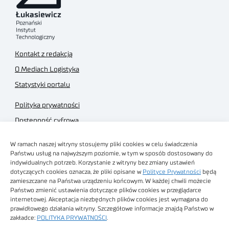
Kontakt z redakcją
O Mediach Logistyka
Statystyki portalu
Polityka prywatności
Dostępność cyfrowa
Regulamin Portalu
W ramach naszej witryny stosujemy pliki cookies w celu świadczenia
Regulamin sklepu
Państwu usług na najwyższym poziomie, w tym w sposób dostosowany do
indywidualnych potrzeb. Korzystanie z witryny bez zmiany ustawień
dotyczących cookies oznacza, że pliki opisane w
Polityce Prywatności
będą
zamieszczane na Państwa urządzeniu końcowym. W każdej chwili możecie
Państwo zmienić ustawienia dotyczące plików cookies w przeglądarce
internetowej. Akceptacja niezbędnych plików cookies jest wymagana do
Obrazy stockowe
prawidłowego działania witryny. Szczegółowe informacje znajdą Państwo w
autorstwa
zakładce:
POLITYKA PRYWATNOŚCI
.