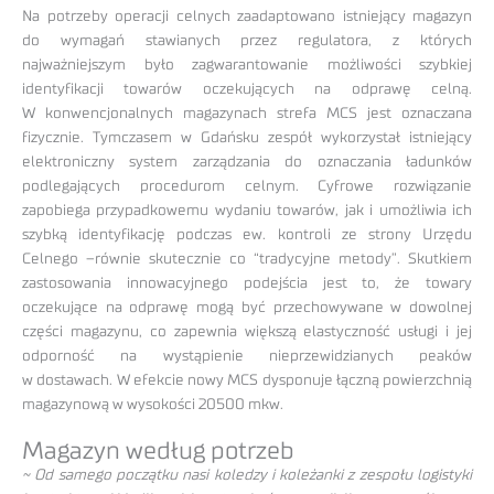
Na potrzeby operacji celnych zaadaptowano istniejący magazyn
do wymagań stawianych przez regulatora, z których
najważniejszym było zagwarantowanie możliwości szybkiej
identyfikacji towarów oczekujących na odprawę celną.
W konwencjonalnych magazynach strefa MCS jest oznaczana
fizycznie. Tymczasem w Gdańsku zespół wykorzystał istniejący
elektroniczny system zarządzania do oznaczania ładunków
podlegających procedurom celnym. Cyfrowe rozwiązanie
zapobiega przypadkowemu wydaniu towarów, jak i umożliwia ich
szybką identyfikację podczas ew. kontroli ze strony Urzędu
Celnego –równie skutecznie co “tradycyjne metody”. Skutkiem
zastosowania innowacyjnego podejścia jest to, że towary
oczekujące na odprawę mogą być przechowywane w dowolnej
części magazynu, co zapewnia większą elastyczność usługi i jej
odporność na wystąpienie nieprzewidzianych peaków
w dostawach. W efekcie nowy MCS dysponuje łączną powierzchnią
magazynową w wysokości 20500 mkw.
Magazyn według potrzeb
~ Od samego początku nasi koledzy i koleżanki z zespołu logistyki