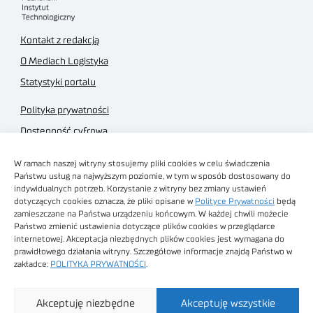
Kontakt z redakcją
O Mediach Logistyka
Statystyki portalu
Polityka prywatności
Dostępność cyfrowa
Regulamin Portalu
W ramach naszej witryny stosujemy pliki cookies w celu świadczenia
Regulamin sklepu
Państwu usług na najwyższym poziomie, w tym w sposób dostosowany do
indywidualnych potrzeb. Korzystanie z witryny bez zmiany ustawień
dotyczących cookies oznacza, że pliki opisane w
Polityce Prywatności
będą
zamieszczane na Państwa urządzeniu końcowym. W każdej chwili możecie
Państwo zmienić ustawienia dotyczące plików cookies w przeglądarce
internetowej. Akceptacja niezbędnych plików cookies jest wymagana do
Obrazy stockowe
prawidłowego działania witryny. Szczegółowe informacje znajdą Państwo w
autorstwa
zakładce:
POLITYKA PRYWATNOŚCI
.
Sieć Badawcza Łukasiewicz - Poznański Instytut
Akceptuję niezbędne
Akceptuję wszystkie
Technologiczny