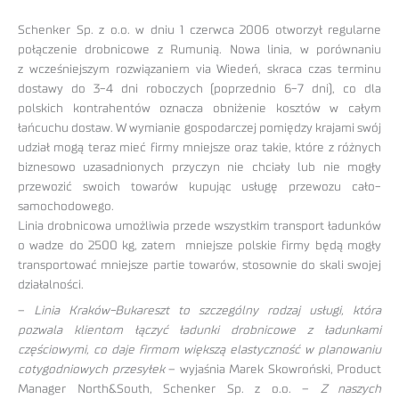
Schenker Sp. z o.o. w dniu 1 czerwca 2006 otworzył regularne
połączenie drobnicowe z Rumunią. Nowa linia, w porównaniu
z wcześniejszym rozwiązaniem via Wiedeń, skraca czas terminu
dostawy do 3-4 dni roboczych (poprzednio 6-7 dni), co dla
polskich kontrahentów oznacza obniżenie kosztów w całym
łańcuchu dostaw. W wymianie gospodarczej pomiędzy krajami swój
udział mogą teraz mieć firmy mniejsze oraz takie, które z różnych
biznesowo uzasadnionych przyczyn nie chciały lub nie mogły
przewozić swoich towarów kupując usługę przewozu cało-
samochodowego.
Linia drobnicowa umożliwia przede wszystkim transport ładunków
o wadze do 2500 kg, zatem mniejsze polskie firmy będą mogły
transportować mniejsze partie towarów, stosownie do skali swojej
działalności.
–
Linia Kraków-Bukareszt to szczególny rodzaj usługi, która
pozwala klientom łączyć ładunki drobnicowe z ładunkami
częściowymi, co daje firmom większą elastyczność w planowaniu
cotygodniowych przesyłek
– wyjaśnia Marek Skowroński, Product
Manager North&South, Schenker Sp. z o.o. –
Z naszych