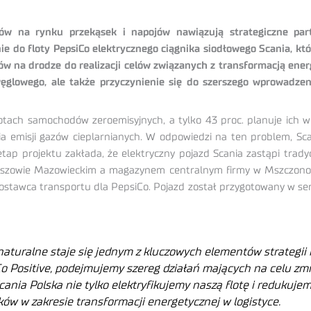
ów na rynku przekąsek i napojów nawiązują strategiczne part
ie do floty PepsiCo elektrycznego ciągnika siodłowego Scania, kt
stów na drodze do realizacji celów związanych z transformacją en
węglowego, ale także przyczynienie się do szerszego wprowadze
otach samochodów zeroemisyjnych, a tylko 43 proc. planuje ich w
ia emisji gazów cieplarnianych. W odpowiedzi na ten problem, Sc
y etap projektu zakłada, że elektryczny pojazd Scania zastąpi tr
zowie Mazowieckim a magazynem centralnym firmy w Mszczonowie.
ostawca transportu dla PepsiCo. Pojazd został przygotowany w serw
naturalne staje się jednym z kluczowych elementów strategii
iCo Positive, podejmujemy szereg działań mających na celu zm
cania Polska nie tylko elektryfikujemy naszą flotę i redukuje
ów w zakresie transformacji energetycznej w logistyce.