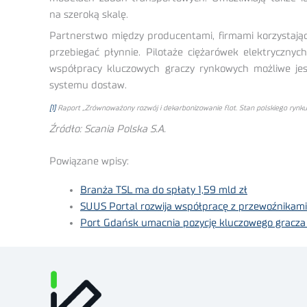
na szeroką skalę.
Partnerstwo między producentami, firmami korzystając
przebiegać płynnie. Pilotaże ciężarówek elektrycznyc
współpracy kluczowych graczy rynkowych możliwe jest
systemu dostaw.
[1]
Raport „Zrównoważony rozwój i dekarbonizowanie flot. Stan polskiego rynku
Źródło: Scania Polska S.A.
Powiązane wpisy:
Branża TSL ma do spłaty 1,59 mld zł
SUUS Portal rozwija współpracę z przewoźnikami
Port Gdańsk umacnia pozycję kluczowego gracz