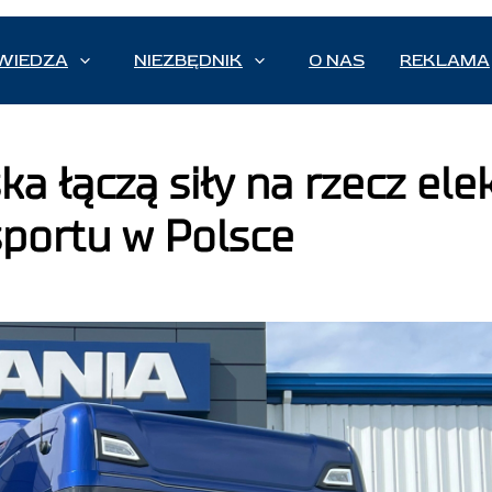
WIEDZA
NIEZBĘDNIK
O NAS
REKLAMA
a łączą siły na rzecz elek
sportu w Polsce