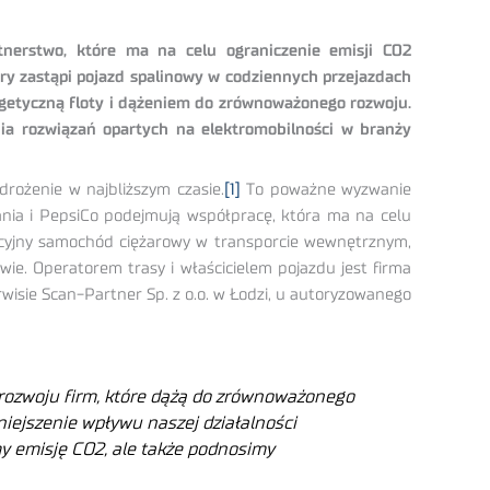
nerstwo, które ma na celu ograniczenie emisji CO2
óry zastąpi pojazd spalinowy w codziennych przejazdach
ergetyczną floty i dążeniem do zrównoważonego rozwoju.
nia rozwiązań opartych na elektromobilności w branży
drożenie w najbliższym czasie.
[1]
To poważne wyzwanie
ania i PepsiCo podejmują współpracę, która ma na celu
adycyjny samochód ciężarowy w transporcie wewnętrznym,
 Operatorem trasy i właścicielem pojazdu jest firma
isie Scan-Partner Sp. z o.o. w Łodzi, u autoryzowanego
 rozwoju firm, które dążą do zrównoważonego
niejszenie wpływu naszej działalności
my emisję CO2, ale także podnosimy