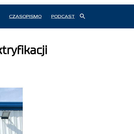
Search
CZASOPISMO
PODCAST
for:
Search Button
tryfikacji