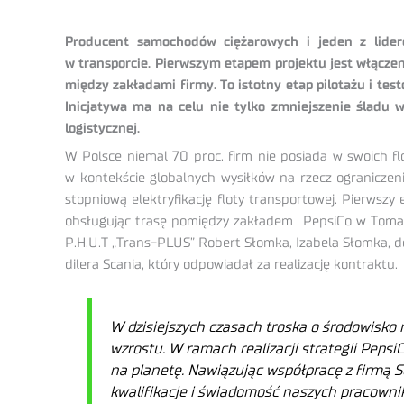
Producent samochodów ciężarowych i jeden z lider
w transporcie. Pierwszym etapem projektu jest włączen
między zakładami firmy. To istotny etap pilotażu i te
Inicjatywa ma na celu nie tylko zmniejszenie śladu 
logistycznej.
W Polsce niemal 70 proc. firm nie posiada w swoich fl
w kontekście globalnych wysiłków na rzecz ograniczen
stopniową elektryfikację floty transportowej. Pierwsz
obsługując trasę pomiędzy zakładem PepsiCo w Tomas
P.H.U.T „Trans-PLUS” Robert Słomka, Izabela Słomka, d
dilera Scania, który odpowiadał za realizację kontraktu.
W dzisiejszych czasach troska o środowisko 
wzrostu. W ramach realizacji strategii Peps
na planetę. Nawiązując współpracę z firmą S
kwalifikacje i świadomość naszych pracownik