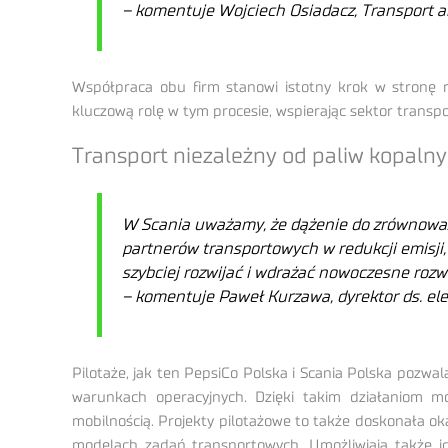
– komentuje Wojciech Osiadacz, Transport a
Współpraca obu firm stanowi istotny krok w stronę r
kluczową rolę w tym procesie, wspierając sektor transp
Transport niezależny od paliw kopaln
W Scania uważamy, że dążenie do zrównoważ
partnerów transportowych w redukcji emisji
szybciej rozwijać i wdrażać nowoczesne rozw
– komentuje Paweł Kurzawa, dyrektor ds. ele
Pilotaże, jak ten PepsiCo Polska i Scania Polska pozwa
warunkach operacyjnych. Dzięki takim działaniom mo
mobilnością. Projekty pilotażowe to także doskonała oka
modelach zadań transportowych. Umożliwiają także id