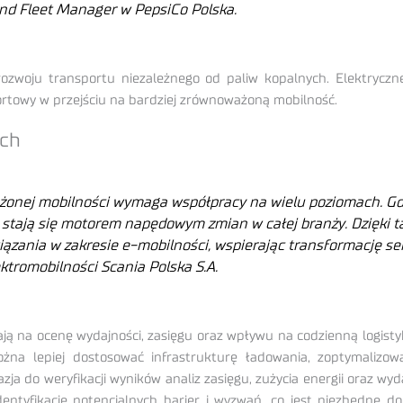
nd Fleet Manager w PepsiCo Polska.
ozwoju transportu niezależnego od paliw kopalnych. Elektryczn
ortowy w przejściu na bardziej zrównoważoną mobilność.
ych
onej mobilności wymaga współpracy na wielu poziomach. Gdy 
, stają się motorem napędowym zmian w całej branży. Dzięki 
iązania w zakresie e-mobilności, wspierając transformację s
ktromobilności Scania Polska S.A.
lają na ocenę wydajności, zasięgu oraz wpływu na codzienną logis
żna lepiej dostosować infrastrukturę ładowania, zoptymalizow
zja do weryfikacji wyników analiz zasięgu, zużycia energii oraz wy
entyfikację potencjalnych barier i wyzwań, co jest niezbędne d