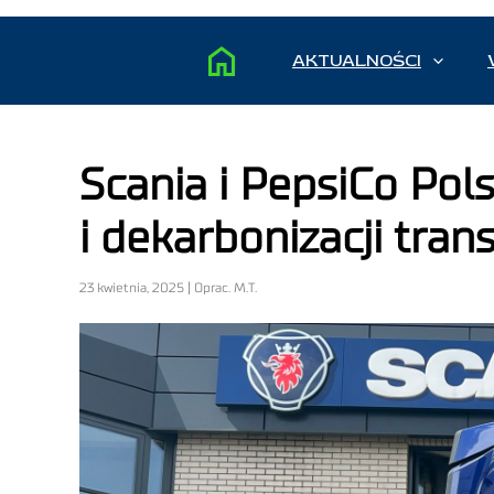
AKTUALNOŚCI
Scania i PepsiCo Polsk
i dekarbonizacji tran
23 kwietnia, 2025 | Oprac. M.T.