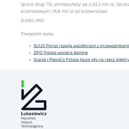
łączne długi TSL zmniejszyłyby się o 63,2 mln zł. Opró
przemysłowym i 16,8 mln zł od budownictwa.
Źródło: KRD
Powiązane wpisy:
SUUS Portal rozwija współpracę z przewoźnikami
DPD Polska wspiera gaming
Scania i PepsiCo Polska łączą siły na rzecz elektr