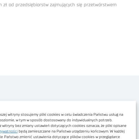
mln zł od przedsiębiorstw zajmujących się przetwórstwem
Polityka prywatności
Dostępność cyfrowa
zej witryny stosujemy pliki cookies w celu świadczenia Państwu usług na
poziomie, w tym w sposób dostosowany do indywidualnych potrzeb.
Regulamin Portalu
z witryny bez zmiany ustawień dotyczących cookies oznacza, że pliki opisane
rywatności
będą zamieszczane na Państwa urządzeniu końcowym. W każdej
Regulamin sklepu
ie Państwo zmienić ustawienia dotyczące plików cookies w przeglądarce