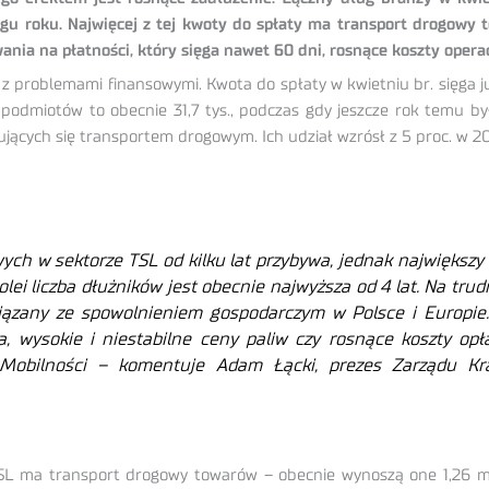
ągu roku. Najwięcej z tej kwoty do spłaty ma transport drogowy t
ania na płatności, który sięga nawet 60 dni, rosnące koszty opera
z problemami finansowymi. Kwota do spłaty w kwietniu br. sięga ju
 podmiotów to obecnie 31,7 tys., podczas gdy jeszcze rok temu by
jących się transportem drogowym. Ich udział wzrósł z 5 proc. w 20
ych w sektorze TSL od kilku lat przybywa, jednak największy 
lei liczba dłużników jest obecnie najwyższa od 4 lat. Na tr
ązany ze spowolnieniem gospodarczym w Polsce i Europie. P
ia, wysokie i niestabilne ceny paliw czy rosnące koszty op
 Mobilności
– komentuje Adam Łącki, prezes Zarządu Kra
L ma transport drogowy towarów – obecnie wynoszą one 1,26 mld 