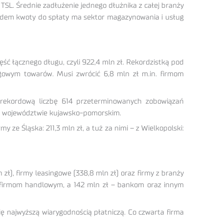
 TSL. Średnie zadłużenie jednego dłużnika z całej branży
ględem kwoty do spłaty ma sektor magazynowania i usług
ść łącznego długu, czyli 922,4 mln zł. Rekordzistką pod
gowym towarów. Musi zwrócić 6,8 mln zł m.in. firmom
 rekordową liczbę 614 przeterminowanych zobowiązań
ła w województwie kujawsko-pomorskim.
ze Śląska: 211,3 mln zł, a tuż za nimi – z Wielkopolski:
 zł), firmy leasingowe (338,8 mln zł) oraz firmy z branży
 – firmom handlowym, a 142 mln zł – bankom oraz innym
ię najwyższą wiarygodnością płatniczą. Co czwarta firma