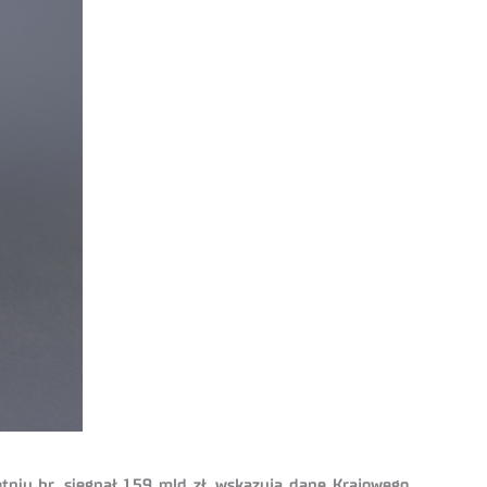
tniu br. sięgnął 1,59 mld zł, wskazują dane Krajowego