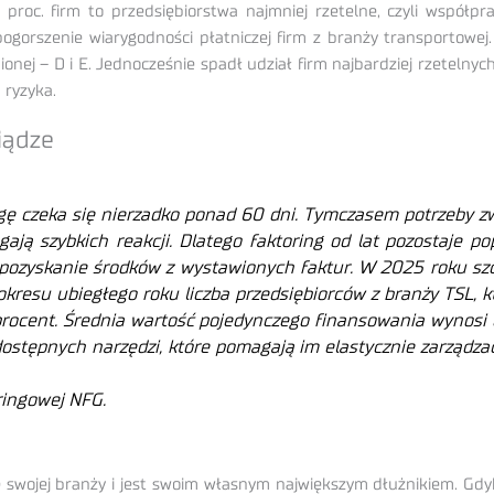
proc. firm to przedsiębiorstwa najmniej rzetelne, czyli współ
orszenie wiarygodności płatniczej firm z branży transportowej. 
ionej – D i E. Jednocześnie spadł udział firm najbardziej rzetelny
 ryzyka.
iądze
ę czeka się nierzadko ponad 60 dni. Tymczasem potrzeby zw
gają szybkich reakcji. Dlatego faktoring od lat pozostaje 
 pozyskanie środków z wystawionych faktur. W 2025 roku szc
esu ubiegłego roku liczba przedsiębiorców z branży TSL, któ
ocent. Średnia wartość pojedynczego finansowania wynosi obe
dostępnych narzędzi, które pomagają im elastycznie zarządz
ringowej NFG.
 swojej branży i jest swoim własnym największym dłużnikiem. Gdyby