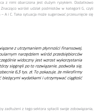
praca z nimi obarczona jest dużym ryzykiem. Dodatkowo
Znacząco wzrósł udział podmiotów w kategorii G, czyli
ch – A i C. Taka sytuacja może sugerować przesunięcie się
iązane z utrzymaniem płynności finansowej,
popularnym narzędziem wśród przedsiębiorców
zególnie widoczny jest wzrost wykorzystania
rzy sięgnęli po to rozwiązanie, podwoiła się,
cnie 6,3 tys. zł. To pokazuje, że mikrofirmy
ać bieżącymi wydatkami i utrzymywać ciągłość
 zadłużeni z tego sektora spłacili swoje zobowiązania,