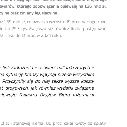
owarów, którego zobowiązania opiewają na 1,26 mld zł.
cyjne oraz zmiany legislacyjne.
ż 1,59 mld zł, co oznacza wzrost o 19 proc. w ciągu roku
ło ich 29,3 tys. Zwiększa się również liczba postępowań
21 roku do 13 proc. w 2024 roku.
skok zadłużenia – o ćwierć miliarda złotych –
udną sytuację branży wpłynął przede wszystkim
rzyczyniły się do niej także wyższe koszty
łat drogowych, jak również wydatki związane
jowego Rejestru Długów Biura Informacji
zł i stanowią niemal 80 proc. całej kwoty do spłaty.