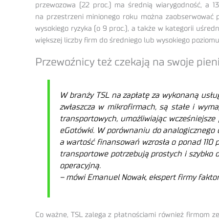
przewozowa (22 proc.) ma średnią wiarygodność, a 13 
na przestrzeni minionego roku można zaobserwować pog
wysokiego ryzyka (o 9 proc.), a także w kategorii uśredn
większej liczby firm do średniego lub wysokiego poziomu
Przewoźnicy też czekają na swoje pien
W branży TSL na zapłatę za wykonaną usług
zwłaszcza w mikrofirmach, są stałe i wyma
transportowych, umożliwiając wcześniejsze
eGotówki. W porównaniu do analogicznego okr
a wartość finansowań wzrosła o ponad 110 pr
transportowe potrzebują prostych i szybko 
operacyjną.
– mówi Emanuel Nowak, ekspert firmy fakto
Co ważne, TSL zalega z płatnościami również firmom ze