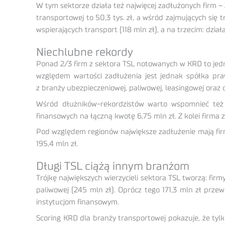
W tym sektorze działa też najwięcej zadłużonych firm – 
transportowej to 50,3 tys. zł, a wśród zajmujących si
wspierających transport (118 mln zł), a na trzecim: dział
Niechlubne rekordy
Ponad 2/3 firm z sektora TSL notowanych w KRD to jedno
względem wartości zadłużenia jest jednak spółka pr
z branży ubezpieczeniowej, paliwowej, leasingowej ora
Wśród dłużników-rekordzistów warto wspomnieć też 
finansowych na łączną kwotę 6,75 mln zł. Z kolei firma 
Pod względem regionów największe zadłużenie mają firmy 
195,4 mln zł.
Długi TSL ciążą innym branżom
Trójkę największych wierzycieli sektora TSL tworzą: firm
paliwowej (245 mln zł). Oprócz tego 171,3 mln zł prz
instytucjom finansowym.
Scoring KRD dla branży transportowej pokazuje, że tylk