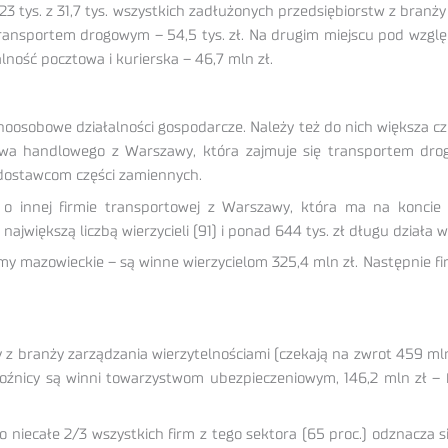
23 tys. z 31,7 tys. wszystkich zadłużonych przedsiębiorstw z branży
ę transportem drogowym – 54,5 tys. zł. Na drugim miejscu pod wz
alność pocztowa i kurierska – 46,7 mln zł.
osobowe działalności gospodarcze. Należy też do nich większa czę
awa handlowego z Warszawy, która zajmuje się transportem dro
z dostawcom części zamiennych.
o innej firmie transportowej z Warszawy, która ma na koncie
z największą liczbą wierzycieli (91) i ponad 644 tys. zł długu dzia
mazowieckie – są winne wierzycielom 325,4 mln zł. Następnie firmy 
y z branży zarządzania wierzytelnościami (czekają na zwrot 459 mln
ewoźnicy są winni towarzystwom ubezpieczeniowym, 146,2 mln zł
o niecałe 2/3 wszystkich firm z tego sektora (65 proc.) odznacza s