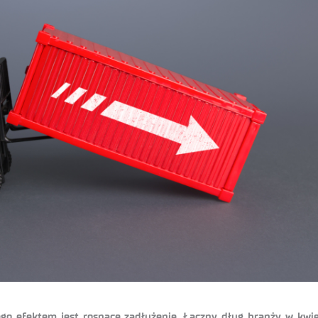
zego efektem jest rosnące zadłużenie. Łączny dług branży w kwie