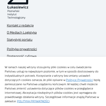
Kontakt z redakcją
O Mediach Logistyka
Statystyki portalu
Polityka prywatności
Dostępność cyfrowa
Regulamin Portalu
W ramach naszej witryny stosujemy pliki cookies w celu świadczenia
Regulamin sklepu
Państwu usług na najwyższym poziomie, w tym w sposób dostosowany do
indywidualnych potrzeb. Korzystanie z witryny bez zmiany ustawień
dotyczących cookies oznacza, że pliki opisane w
Polityce Prywatności
będą
zamieszczane na Państwa urządzeniu końcowym. W każdej chwili możecie
Państwo zmienić ustawienia dotyczące plików cookies w przeglądarce
internetowej. Akceptacja niezbędnych plików cookies jest wymagana do
Obrazy stockowe
prawidłowego działania witryny. Szczegółowe informacje znajdą Państwo w
autorstwa
zakładce:
POLITYKA PRYWATNOŚCI
.