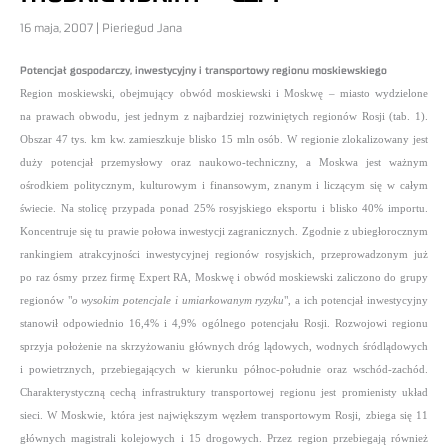
16 maja, 2007 | Pieriegud Jana
Potencjał gospodarczy, inwestycyjny i transportowy regionu moskiewskiego
Region moskiewski, obejmujący obwód moskiewski i Moskwę – miasto wydzielone
na prawach obwodu, jest jednym z najbardziej rozwiniętych regionów Rosji (tab. 1).
Obszar 47 tys. km kw. zamieszkuje blisko 15 mln osób. W regionie zlokalizowany jest
duży potencjał przemysłowy oraz naukowo-techniczny, a Moskwa jest ważnym
ośrodkiem politycznym, kulturowym i finansowym, znanym i liczącym się w całym
świecie. Na stolicę przypada ponad 25% rosyjskiego eksportu i blisko 40% importu.
Koncentruje się tu prawie połowa inwestycji zagranicznych. Zgodnie z ubiegłorocznym
rankingiem atrakcyjności inwestycyjnej regionów rosyjskich, przeprowadzonym już
po raz ósmy przez firmę Expert RA, Moskwę i obwód moskiewski zaliczono do grupy
regionów "
o wysokim potencjale i umiarkowanym ryzyku
", a ich potencjał inwestycyjny
stanowił odpowiednio 16,4% i 4,9% ogólnego potencjału Rosji.
Rozwojowi regionu
sprzyja położenie na skrzyżowaniu głównych dróg lądowych, wodnych śródlądowych
i powietrznych, przebiegających w kierunku północ-południe oraz wschód-zachód.
Charakterystyczną cechą infrastruktury transportowej regionu jest promienisty układ
sieci. W Moskwie, która jest największym węzłem transportowym Rosji, zbiega się 11
głównych magistrali kolejowych i 15 drogowych. Przez region przebiegają również