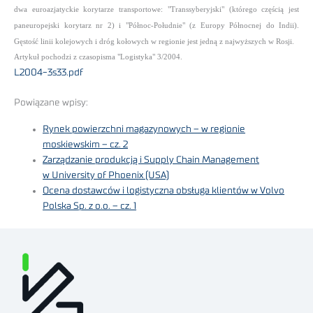
dwa euroazjatyckie korytarze transportowe: "Transsyberyjski" (którego częścią jest
paneuropejski korytarz nr 2) i "Północ-Południe" (z Europy Północnej do Indii).
Gęstość linii kolejowych i dróg kołowych w regionie jest jedną z najwyższych w Rosji.
Artykuł pochodzi z czasopisma "Logistyka" 3/2004.
L2004-3s33.pdf
Powiązane wpisy:
Rynek powierzchni magazynowych – w regionie
moskiewskim – cz. 2
Zarządzanie produkcją i Supply Chain Management
w University of Phoenix (USA)
Ocena dostawców i logistyczna obsługa klientów w Volvo
Polska Sp. z o.o. – cz. 1