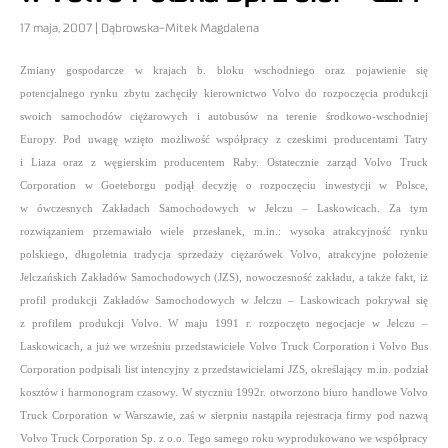
17 maja, 2007 | Dąbrowska-Mitek Magdalena
Zmiany gospodarcze w krajach b. bloku wschodniego oraz pojawienie się
potencjalnego rynku zbytu zachęciły kierownictwo Volvo do rozpoczęcia produkcji
swoich samochodów ciężarowych i autobusów na terenie środkowo-wschodniej
Europy. Pod uwagę wzięto możliwość współpracy z czeskimi producentami Tatry
i Liaza oraz z węgierskim producentem Raby. Ostatecznie zarząd Volvo Truck
Corporation w Goeteborgu podjął decyzję o rozpoczęciu inwestycji w Polsce,
w ówczesnych Zakładach Samochodowych w Jelczu – Laskowicach. Za tym
rozwiązaniem przemawiało wiele przesłanek, m.in.: wysoka atrakcyjność rynku
polskiego, długoletnia tradycja sprzedaży ciężarówek Volvo, atrakcyjne położenie
Jelczańskich Zakładów Samochodowych (JZS), nowoczesność zakładu, a także fakt, iż
profil produkcji Zakładów Samochodowych w Jelczu – Laskowicach pokrywał się
z profilem produkcji Volvo. W maju 1991 r. rozpoczęto negocjacje w Jelczu –
Laskowicach, a już we wrześniu przedstawiciele Volvo Truck Corporation i Volvo Bus
Corporation podpisali list intencyjny z przedstawicielami JZS, określający m.in. podział
kosztów i harmonogram czasowy. W styczniu 1992r. otworzono biuro handlowe Volvo
Truck Corporation w Warszawie, zaś w sierpniu nastąpiła rejestracja firmy pod nazwą
Volvo Truck Corporation Sp. z o.o. Tego samego roku wyprodukowano we współpracy