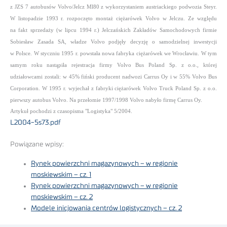
z JZS 7 autobusów Volvo/Jelcz Ml80 z wykorzystaniem austriackiego podwozia Steyr.
W listopadzie 1993 r. rozpoczęto montaż ciężarówek Volvo w Jelczu. Ze względu
na fakt sprzedaży (w lipcu 1994 r.) Jelczańskich Zakładów Samochodowych firmie
Sobiesław Zasada SA, władze Volvo podjęły decyzję o samodzielnej inwestycji
w Polsce. W styczniu 1995 r. powstała nowa fabryka ciężarówek we Wrocławiu. W tym
samym roku nastąpiła rejestracja firmy Volvo Bus Poland Sp. z o.o., której
udziałowcami zostali: w 45% fiński producent nadwozi Carrus Oy i w 55% Volvo Bus
Corporation. W 1995 r. wyjechał z fabryki ciężarówek Volvo Truck Poland Sp. z o.o.
pierwszy autobus Volvo. Na przełomie 1997/1998 Volvo nabyło firmę Carrus Oy.
Artykuł pochodzi z czasopisma "Logistyka" 5/2004.
L2004-5s73.pdf
Powiązane wpisy:
Rynek powierzchni magazynowych – w regionie
moskiewskim – cz. 1
Rynek powierzchni magazynowych – w regionie
moskiewskim – cz. 2
Modele inicjowania centrów logistycznych – cz. 2