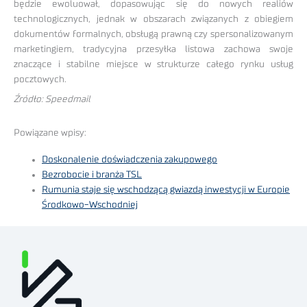
będzie ewoluował, dopasowując się do nowych realiów
technologicznych, jednak w obszarach związanych z obiegiem
dokumentów formalnych, obsługą prawną czy spersonalizowanym
marketingiem, tradycyjna przesyłka listowa zachowa swoje
znaczące i stabilne miejsce w strukturze całego rynku usług
pocztowych.
Źródło: Speedmail
Powiązane wpisy:
Doskonalenie doświadczenia zakupowego
Bezrobocie i branża TSL
Rumunia staje się wschodzącą gwiazdą inwestycji w Europie
Środkowo-Wschodniej