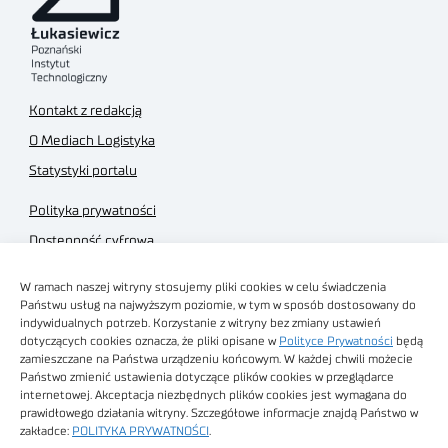
Kontakt z redakcją
O Mediach Logistyka
Statystyki portalu
Polityka prywatności
Dostępność cyfrowa
Regulamin Portalu
W ramach naszej witryny stosujemy pliki cookies w celu świadczenia
Regulamin sklepu
Państwu usług na najwyższym poziomie, w tym w sposób dostosowany do
indywidualnych potrzeb. Korzystanie z witryny bez zmiany ustawień
dotyczących cookies oznacza, że pliki opisane w
Polityce Prywatności
będą
zamieszczane na Państwa urządzeniu końcowym. W każdej chwili możecie
Państwo zmienić ustawienia dotyczące plików cookies w przeglądarce
internetowej. Akceptacja niezbędnych plików cookies jest wymagana do
Obrazy stockowe
prawidłowego działania witryny. Szczegółowe informacje znajdą Państwo w
autorstwa
zakładce:
POLITYKA PRYWATNOŚCI
.