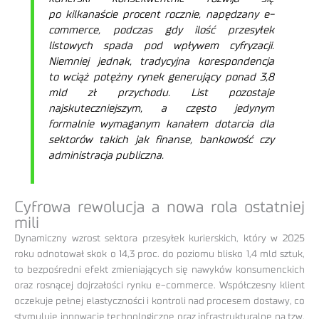
po kilkanaście procent rocznie, napędzany e-
commerce, podczas gdy ilość przesyłek
listowych spada pod wpływem cyfryzacji.
Niemniej jednak, tradycyjna korespondencja
to wciąż potężny rynek generujący ponad 3,8
mld zł przychodu. List pozostaje
najskuteczniejszym, a często jedynym
formalnie wymaganym kanałem dotarcia dla
sektorów takich jak finanse, bankowość czy
administracja publiczna.
Cyfrowa rewolucja a nowa rola ostatniej
mili
Dynamiczny wzrost sektora przesyłek kurierskich, który w 2025
roku odnotował skok o 14,3 proc. do poziomu blisko 1,4 mld sztuk,
to bezpośredni efekt zmieniających się nawyków konsumenckich
oraz rosnącej dojrzałości rynku e-commerce. Współczesny klient
oczekuje pełnej elastyczności i kontroli nad procesem dostawy, co
stymuluje innowacje technologiczne oraz infrastrukturalne na tzw.