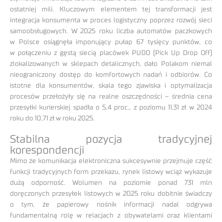
ostatniej mili. Kluczowym elementem tej transformacji jest
integracja konsumenta w proces logistyczny poprzez rozwój sieci
samoobsługowych. W 2025 roku liczba automatów paczkowych
w Polsce osiągnęła imponujący pułap 67 tysięcy punktów, co
w połączeniu z gęstą siecią placówek PUDO (Pick Up Drop Off)
zlokalizowanych w sklepach detalicznych, dało Polakom niemal
nieograniczony dostęp do komfortowych nadań i odbiorów. Co
istotne dla konsumentów, skala tego zjawiska i optymalizacja
procesów przełożyły się na realne oszczędności – średnia cena
przesyłki kurierskiej spadła o 5,4 proc., z poziomu 11,31 zł w 2024
roku do 10,71 zł w roku 2025.
Stabilna pozycja tradycyjnej
korespondencji
Mimo że komunikacja elektroniczna sukcesywnie przejmuje część
funkcji tradycyjnych form przekazu, rynek listowy wciąż wykazuje
dużą odporność. Wolumen na poziomie ponad 731 mln
doręczonych przesyłek listowych w 2025 roku dobitnie świadczy
o tym, że papierowy nośnik informacji nadal odgrywa
fundamentalną rolę w relacjach z obywatelami oraz klientami