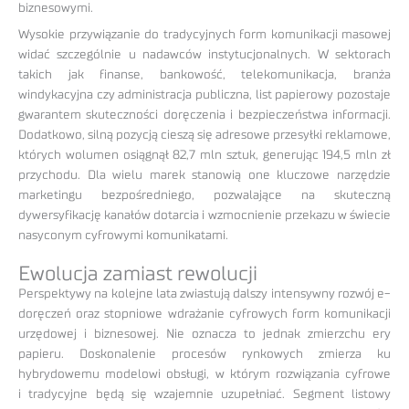
biznesowymi.
Wysokie przywiązanie do tradycyjnych form komunikacji masowej
widać szczególnie u nadawców instytucjonalnych. W sektorach
takich jak finanse, bankowość, telekomunikacja, branża
windykacyjna czy administracja publiczna, list papierowy pozostaje
gwarantem skuteczności doręczenia i bezpieczeństwa informacji.
Dodatkowo, silną pozycją cieszą się adresowe przesyłki reklamowe,
których wolumen osiągnął 82,7 mln sztuk, generując 194,5 mln zł
przychodu. Dla wielu marek stanowią one kluczowe narzędzie
marketingu bezpośredniego, pozwalające na skuteczną
dywersyfikację kanałów dotarcia i wzmocnienie przekazu w świecie
nasyconym cyfrowymi komunikatami.
Ewolucja zamiast rewolucji
Perspektywy na kolejne lata zwiastują dalszy intensywny rozwój e-
doręczeń oraz stopniowe wdrażanie cyfrowych form komunikacji
urzędowej i biznesowej. Nie oznacza to jednak zmierzchu ery
papieru. Doskonalenie procesów rynkowych zmierza ku
hybrydowemu modelowi obsługi, w którym rozwiązania cyfrowe
i tradycyjne będą się wzajemnie uzupełniać. Segment listowy