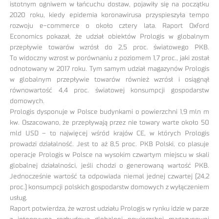
istotnym ogniwem w łańcuchu dostaw, pojawiły się na początku
2020 roku, kiedy epidemia koronawirusa przyspieszyła tempo
rozwoju e-commerce o około cztery lata. Raport Oxford
Economics pokazał, że udział obiektów Prologis w globalnym
przepływie towarów wzrósł do 2,5 proc. światowego PKB.
To widoczny wzrost w porównaniu z poziomem 1,7 proc., jaki został
odnotowany w 2017 roku. Tym samym udział magazynów Prologis
w globalnym przepływie towarów również wzrósł i osiągnął
równowartość 4,4 proc. światowej konsumpcji gospodarstw
domowych.
Prologis dysponuje w Polsce budynkami o powierzchni 1,9 mln m
kw. Oszacowano, że przepływają przez nie towary warte około 50
mld USD – to najwięcej wśród krajów CE, w których Prologis
prowadzi działalność. Jest to aż 8,5 proc. PKB Polski, co plasuje
operacje Prologis w Polsce na wysokim czwartym miejscu w skali
globalnej działalności, jeśli chodzi o generowaną wartość PKB.
Jednocześnie wartość ta odpowiada niemal jednej czwartej (24,2
proc.) konsumpcji polskich gospodarstw domowych z wyłączeniem
usług.
Raport potwierdza, że wzrost udziału Prologis w rynku idzie w parze