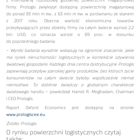
z intensywną rozbudową globalnej powierzchni magazynowej
firmy. Prologis zwiększył dostępną powierzchnię magazynową
do ponad 93 mln m kw., z 63 mln m kw. w porównaniu ze stanem
z 2017 roku. Obecna wartość ekonomiczna towarów
przepływających przez obiekty firmy na całym świecie wynosi 2,2
bln USD, co oznacza wzrost o 69 proc. w stosunku
do poprzedniego badania.
–
Wyniki badania wyraźnie wskazują na ogromne znaczenie, jakie
ma rynek nieruchomości logistycznych w kontekście ożywienia
światowej gospodarki. Każdego dnia centra dystrybucyjne Prologis
zapewniają przepływ szerokiej gamy produktów, bez których życie
konsumentów na całym świecie byłoby współcześnie niemal
niemożliwe. To dobitnie świadczy o globalnym charakterze
światowego handlu
– powiedział Hamid R. Moghadam, Chairman
i CEO Prologis.
Raport Oxford Economics jest dostępny na stronie
www.prologiscee.eu
.
Źródło: Prologis
O rynku powierzchni logistycznych czytaj
także: