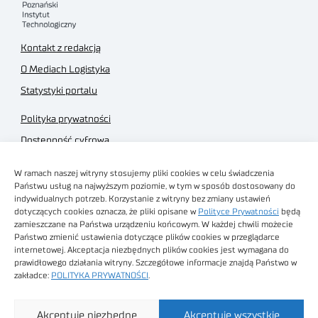
Kontakt z redakcją
O Mediach Logistyka
Statystyki portalu
Polityka prywatności
Dostępność cyfrowa
Regulamin Portalu
W ramach naszej witryny stosujemy pliki cookies w celu świadczenia
Regulamin sklepu
Państwu usług na najwyższym poziomie, w tym w sposób dostosowany do
indywidualnych potrzeb. Korzystanie z witryny bez zmiany ustawień
dotyczących cookies oznacza, że pliki opisane w
Polityce Prywatności
będą
zamieszczane na Państwa urządzeniu końcowym. W każdej chwili możecie
Państwo zmienić ustawienia dotyczące plików cookies w przeglądarce
internetowej. Akceptacja niezbędnych plików cookies jest wymagana do
Obrazy stockowe
prawidłowego działania witryny. Szczegółowe informacje znajdą Państwo w
autorstwa
zakładce:
POLITYKA PRYWATNOŚCI
.
Sieć Badawcza Łukasiewicz - Poznański Instytut
Akceptuję niezbędne
Akceptuję wszystkie