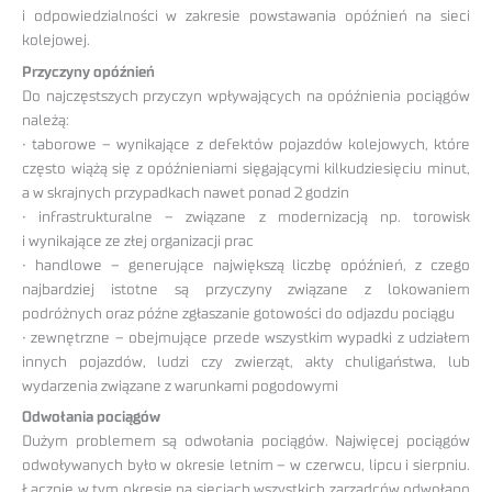
i odpowiedzialności w zakresie powstawania opóźnień na sieci
kolejowej.
Przyczyny opóźnień
Do najczęstszych przyczyn wpływających na opóźnienia pociągów
należą:
• taborowe – wynikające z defektów pojazdów kolejowych, które
często wiążą się z opóźnieniami sięgającymi kilkudziesięciu minut,
a w skrajnych przypadkach nawet ponad 2 godzin
• infrastrukturalne – związane z modernizacją np. torowisk
i wynikające ze złej organizacji prac
• handlowe – generujące największą liczbę opóźnień, z czego
najbardziej istotne są przyczyny związane z lokowaniem
podróżnych oraz późne zgłaszanie gotowości do odjazdu pociągu
• zewnętrzne – obejmujące przede wszystkim wypadki z udziałem
innych pojazdów, ludzi czy zwierząt, akty chuligaństwa, lub
wydarzenia związane z warunkami pogodowymi
Odwołania pociągów
Dużym problemem są odwołania pociągów. Najwięcej pociągów
odwoływanych było w okresie letnim – w czerwcu, lipcu i sierpniu.
Łącznie w tym okresie na sieciach wszystkich zarządców odwołano