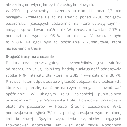
nie zechcą oni więcej korzystać z usług kolejowych.
W 2019 r. przewoźnicy pasażerscy uruchomili ponad 1,7 mln
pociągów. Przekłada się to na średnio ponad 4700 pociągów
pasażerskich jeżdżących codziennie, na które działają czynniki
mogące spowodować opóźnienie. W pierwszym kwartale 2019 r.
punktualność wynosiła 93,1%, natomiast w IV kwartale było
to 91,8%. Na ogół były to opóźnienia kilkuminutowe, które
niwelowano w trasie.
Długość trasy ma znaczenie
Punktualność poszczególnych przewoźników jest zależna
od rodzaju ich usług. Najniższą średnią punktualność odnotowała
spółka PKP Intercity, dla której w 2019 r. wyniosła ona 80,7%.
Przewoźnik ten odpowiada za większość połączeń dalekobieżnych,
które są najbardziej narażone na czynniki mogące spowodować
opóźnienie. W ubiegłym roku najbardziej punktualnym
przewoźnikiem była Warszawska Kolej Dojazdowa, przewożąca
około 3% pasażerów w Polsce. Średnio pasażerowie WKD
podróżują na odległość 15,1 km, a pociągi kursują po wyodrębnionej
linii kolejowej. Ryzyko wystąpienia czynników mogących
spowodować opóźnienie jest więc dość niskie. Podobnym