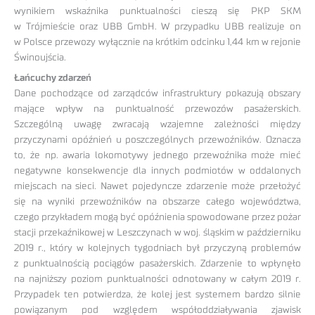
wynikiem wskaźnika punktualności cieszą się PKP SKM
w Trójmieście oraz UBB GmbH. W przypadku UBB realizuje on
w Polsce przewozy wyłącznie na krótkim odcinku 1,44 km w rejonie
Świnoujścia.
Łańcuchy zdarzeń
Dane pochodzące od zarządców infrastruktury pokazują obszary
mające wpływ na punktualność przewozów pasażerskich.
Szczególną uwagę zwracają wzajemne zależności między
przyczynami opóźnień u poszczególnych przewoźników. Oznacza
to, że np. awaria lokomotywy jednego przewoźnika może mieć
negatywne konsekwencje dla innych podmiotów w oddalonych
miejscach na sieci. Nawet pojedyncze zdarzenie może przełożyć
się na wyniki przewoźników na obszarze całego województwa,
czego przykładem mogą być opóźnienia spowodowane przez pożar
stacji przekaźnikowej w Leszczynach w woj. śląskim w październiku
2019 r., który w kolejnych tygodniach był przyczyną problemów
z punktualnością pociągów pasażerskich. Zdarzenie to wpłynęło
na najniższy poziom punktualności odnotowany w całym 2019 r.
Przypadek ten potwierdza, że kolej jest systemem bardzo silnie
powiązanym pod względem współoddziaływania zjawisk