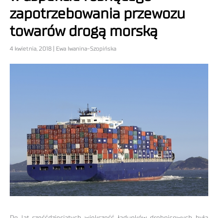
zapotrzebowania przewozu
towarów drogą morską
4 kwietnia, 2018 | Ewa Iwanina-Szopińska
Do lat sześćdziesiątych większość ładunków drobnicowych była