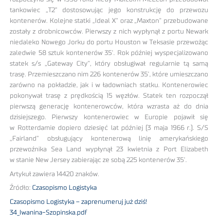
tankowiec „T2” dostosowując jego konstrukcję do przewozu
kontenerów. Kolejne statki „Ideal X” oraz „Maxton” przebudowane
zostały z drobnicowców. Pierwszy z nich wypłynął z portu Newark
niedaleko Nowego Jorku do portu Houston w Teksasie przewożąc
zaledwie 58 sztuk kontenerów 35’. Rok później wyspecjalizowano
statek s/s „Gateway City”, który obsługiwał regularnie tą samą
trasę. Przemieszczano nim 226 kontenerów 35’, które umieszczano
zarówno na pokładzie, jak i w ładowniach statku. Kontenerowiec
pokonywał trasę z prędkością 15 węzłów. Statek ten rozpoczął
pierwszą generację kontenerowców, która wzrasta aż do dnia
dzisiejszego. Pierwszy kontenerowiec w Europie pojawił się
w Rotterdamie dopiero dziesięć lat później (3 maja 1966 r.). S/S
„Fairland” obsługujący kontenerową linię amerykańskiego
przewoźnika Sea Land wypłynął 23 kwietnia z Port Elizabeth
w stanie New Jersey zabierając ze sobą 225 kontenerów 35’.
Artykuł zawiera 14420 znaków.
Źródło:
Czasopismo Logistyka
Czasopismo Logistyka – zaprenumeruj już dziś!
34_Iwanina-Szopinska.pdf