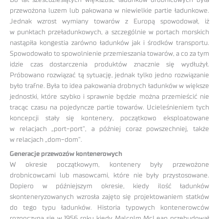
przewożona luzem lub pakowana w niewielkie partie ładunkowe.
Jednak wzrost wymiany towarów z Europą spowodował, iż
w punktach przeładunkowych, a szczególnie w portach morskich
nastąpiła kongestia zarówno ładunków jak i środków transportu.
Spowodowało to spowolnienie przemieszania towarów, a co za tym
idzie czas dostarczenia produktów znacznie się wydłużył.
Próbowano rozwiązać tą sytuację, jednak tylko jedno rozwiązanie
było trafne. Była to idea pakowania drobnych ładunków w większe
jednostki, które szybko i sprawnie będzie można przemieścić nie
tracąc czasu na pojedyncze partie towarów. Ucieleśnieniem tych
koncepcji stały się kontenery, początkowo eksploatowane
w relacjach „port-port”, a później coraz powszechniej, także
w relacjach „dom-dom”.
Generacje przewozów kontenerowych
W okresie początkowym, kontenery były przewożone
drobnicowcami lub masowcami, które nie były przystosowane.
Dopiero w późniejszym okresie, kiedy ilość ładunków
skonteneryzowanych wzrosła zajęto się projektowaniem statków
do tego typu ładunków. Historia typowych kontenerowców
rozpoczyna się w 1956 roku kiedy Malcolm McLean przebudował