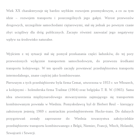
Wiek XX charakteryzuje się bardzo szybkim rozwojem przemysłowym, a co za tym
idzie – rozwojem transportu i poszczególnych jego gałęzi. Wzrost przewozów
drogowych, szczególnie samochodami ciężarowymi, stał się jednak po pewnym czasie
zbyt uciążliwy dla dróg publicznych. Zaczęto również zauważać jego negatywny
wpływ na środowisko naturalne.
Wyjściem z tej sytuacji stał się pomysł przekazania części ładunków, do tej pory
przewożonych wyłącznie transportem samochodowym, do przewozu środkami
transportu kolejowego. W ten sposób zaczęły powstawać przedsiębiorstwa transportu
intermodalnego, znane częściej jako kombinowane.
Pierwszym z tych przedsiębiorstw była firma Cemat, utworzona w 1953 r. we Włoszech,
a kolejnymi – holenderska firma Trailstar (1964) oraz belgijska T. R. W. (1965).
Sama
idea utworzenia międzynarodowego stowarzyszenia zajmującego się transportem
kombinowanym powstała w Wiedniu. Pomysłodawcą był dr Herbert Reul – kierujący
założonym jesienią 1969 r. austriackim przedsiębierstwem Hucke-trans. Do dalszych
przygotowań zostały zaproszone do Wiednia towarzystwa założycielskie
przedsiębiorstw transportu kombinowanego z Belgii, Niemiec, Francji, Włoch, Holandii,
Szwajcarii i Szwecji.