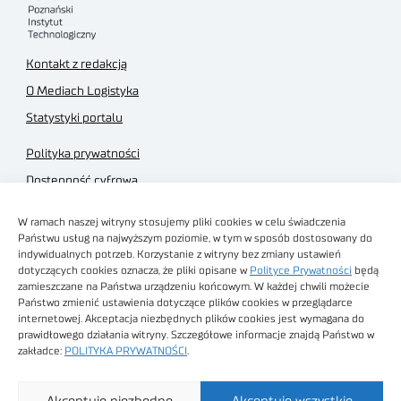
Kontakt z redakcją
O Mediach Logistyka
Statystyki portalu
Polityka prywatności
Dostępność cyfrowa
Regulamin Portalu
W ramach naszej witryny stosujemy pliki cookies w celu świadczenia
Regulamin sklepu
Państwu usług na najwyższym poziomie, w tym w sposób dostosowany do
indywidualnych potrzeb. Korzystanie z witryny bez zmiany ustawień
dotyczących cookies oznacza, że pliki opisane w
Polityce Prywatności
będą
zamieszczane na Państwa urządzeniu końcowym. W każdej chwili możecie
Państwo zmienić ustawienia dotyczące plików cookies w przeglądarce
internetowej. Akceptacja niezbędnych plików cookies jest wymagana do
Obrazy stockowe
prawidłowego działania witryny. Szczegółowe informacje znajdą Państwo w
autorstwa
zakładce:
POLITYKA PRYWATNOŚCI
.
Sieć Badawcza Łukasiewicz - Poznański Instytut