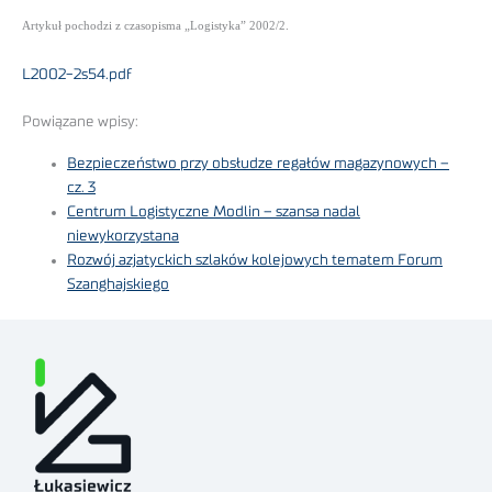
Artykuł pochodzi z czasopisma „Logistyka” 2002/2.
L2002-2s54.pdf
Powiązane wpisy:
Bezpieczeństwo przy obsłudze regałów magazynowych –
cz. 3
Centrum Logistyczne Modlin – szansa nadal
niewykorzystana
Rozwój azjatyckich szlaków kolejowych tematem Forum
Szanghajskiego