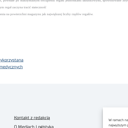
 powstałe po maksymalnym obciążeniu regału jednostkami ładunkowymi, spowodowane zbyt m
m regał zaczyna tracić stateczność
enia na powierzchni magazynu jak największej liczby rzędów regałów.
wykorzystana
 medycznych
Kontakt z redakcją
W ramach nas
najwyższym 
O Mediach Logistyka