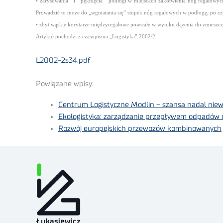
• zarysowania i pęknięcia podłogi w miejscach zakotwienia nóg regałowych,
Prowadzić to może do „wgniatania się” stopek nóg regałowych w podłogę, po czy
• zbyt wąskie korytarze międzyregałowe powstałe w wyniku dążenia do zmieszcz
Artykuł pochodzi z czasopisma „Logistyka” 2002/2.
L2002-2s34.pdf
Powiązane wpisy:
Centrum Logistyczne Modlin – szansa nadal nie
Ekologistyka: zarządzanie przepływem odpadów
Rozwój europejskich przewozów kombinowanych