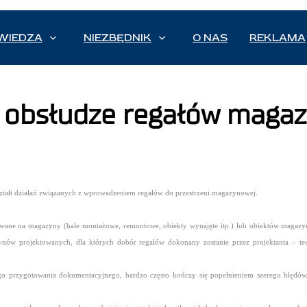
WIEDZA
NIEZBĘDNIK
O NAS
REKLAMA
 obsłudze regałów magaz
ztałt działań związanych z wprowadzeniem regałów do przestrzeni magazynowej.
towane na magazyny (hale montażowe, remontowe, obiekty wynajęte itp.) lub obiektów maga
ynów projektowanych, dla których dobór regałów dokonany zostanie przez projektanta – t
rzygotowania dokumentacyjnego, bardzo często kończy się popełnieniem szeregu błędów, k