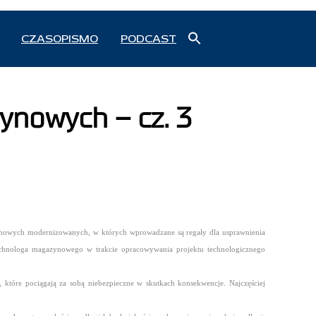
Search
CZASOPISMO
PODCAST
for:
Search Button
ynowych – cz. 3
zynowych modernizowanych, w których wprowadzane są regały dla usprawnienia
echnologa magazynowego w trakcie opracowywania projektu technologicznego
tóre pociągają za sobą niebezpieczne w skutkach konsekwencje. Najczęściej