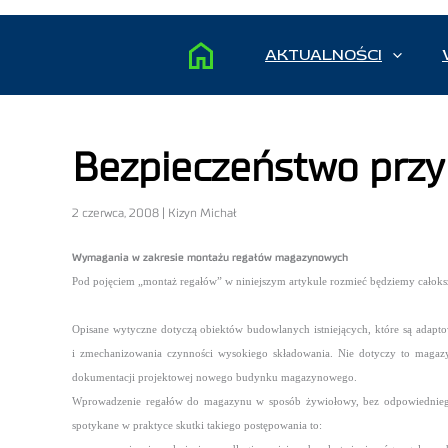
AKTUALNOŚCI
Bezpieczeństwo przy
2 czerwca, 2008 | Kizyn Michał
Wymagania w zakresie montażu regałów magazynowych
Pod pojęciem „montaż regałów” w niniejszym artykule rozmieć będziemy całoks
Opisane wytyczne dotyczą obiektów budowlanych istniejących, które są adap
i zmechanizowania czynności wysokiego składowania. Nie dotyczy to magaz
dokumentacji projektowej nowego budynku magazynowego.
Wprowadzenie regałów do magazynu w sposób żywiołowy, bez odpowiedniego p
spotykane w praktyce skutki takiego postępowania to: