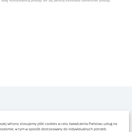
ałą wytrzymałością podłogi lub złą jakością wykonania nawierzchni podłogi.
Polityka prywatności
Dostępność cyfrowa
zej witryny stosujemy pliki cookies w celu świadczenia Państwu usług na
poziomie, w tym w sposób dostosowany do indywidualnych potrzeb.