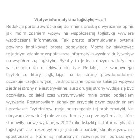
Wpływ informatyki na logistykę – cz. 1
Redakcja portalu zwróciła się do mnie z prośbą o wyrażenie opinii,
jaki moim zdaniem wpływ na współczesną logistykę wywiera
współczesna informatyka. Tak prosto sformułowane pytanie
powinno implikować prostą odpowiedź. Można by skwitować
to jednym zdaniem: współczesna informatyka wywiera duży wpływ
na współczesną logistykę. Byłoby to jednak dużym nadużyciem
w stosunku do oczekiwań nie tyle Redakcji ile szanownego
Czytelnika, który zaglądając na tą stronę prawdopodobnie
oczekuje czegoś więcej. Jednoznaczne opisanie takiego wpływu
z jednej strony nie jest trywialne, ale z drugiej strony wydaje się być
oczywiste, co jakiś czas wstrzymywało mnie przed podjęciem
wyzwania. Postanowiłem jednak zmierzyć się z tym zagadnieniem
i przekazać Czytelnikowi moje postrzeganie tej problematyki. Nie
ukrywam, że w dużej mierze oparłem się na przemyśleniach, które
stanowiły kanwę wydanej w 2002 roku książki pt. ,,Informatyka dla
logistyki’’, ale rozszerzyłem je jednak o bardziej skonkretyzowane
spostrzeżenia, które są naturalnym rozwinięciem poruszanych