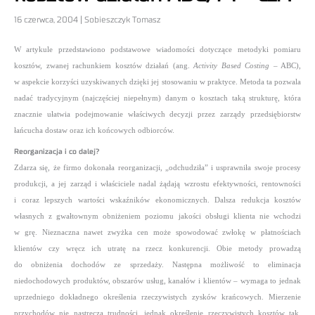
16 czerwca, 2004 | Sobieszczyk Tomasz
W artykule przedstawiono podstawowe wiadomości dotyczące metodyki pomiaru
kosztów, zwanej rachunkiem kosztów działań (ang.
Activity Based Costing
– ABC),
w aspekcie korzyści uzyskiwanych dzięki jej stosowaniu w praktyce. Metoda ta pozwala
nadać tradycyjnym (najczęściej niepełnym) danym o kosztach taką strukturę, która
znacznie ułatwia podejmowanie właściwych decyzji przez zarządy przedsiębiorstw
łańcucha dostaw oraz ich końcowych odbiorców.
Reorganizacja i co dalej?
Zdarza się, że firmo dokonała reorganizacji, „odchudziła” i usprawniła swoje procesy
produkcji, a jej zarząd i właściciele nadal żądają wzrostu efektywności, rentowności
i coraz lepszych wartości wskaźników ekonomicznych. Dalsza redukcja kosztów
własnych z gwałtownym obniżeniem poziomu jakości obsługi klienta nie wchodzi
w grę. Nieznaczna nawet zwyżka cen może spowodować zwłokę w płatnościach
klientów czy wręcz ich utratę na rzecz konkurencji. Obie metody prowadzą
do obniżenia dochodów ze sprzedaży. Następna możliwość to eliminacja
niedochodowych produktów, obszarów usług, kanałów i klientów – wymaga to jednak
uprzedniego dokładnego określenia rzeczywistych zysków krańcowych. Mierzenie
przychodów nie nastręcza trudności, jednak określenie rzeczywistych kosztów tak.