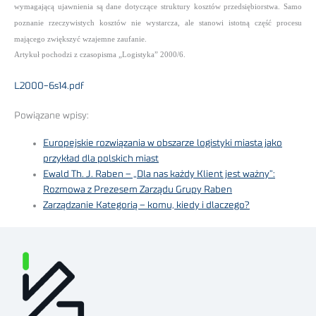
wymagającą ujawnienia są dane dotyczące struktury kosztów przedsiębiorstwa. Samo
poznanie rzeczywistych kosztów nie wystarcza, ale stanowi istotną część procesu
mającego zwiększyć wzajemne zaufanie.
Artykuł pochodzi z czasopisma „Logistyka” 2000/6.
L2000-6s14.pdf
Powiązane wpisy:
Europejskie rozwiązania w obszarze logistyki miasta jako
przykład dla polskich miast
Ewald Th. J. Raben – „Dla nas każdy Klient jest ważny”:
Rozmowa z Prezesem Zarządu Grupy Raben
Zarządzanie Kategorią – komu, kiedy i dlaczego?