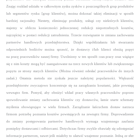
Znając rozkład udziału w całkowitym zysku zysków z poszczególnych grup produktów
lub segmentów rynku [grup klientów), można dokonać takiej eliminacji w sposób
bardziej racjonalny. Niestety, eliminując produkty, usługi czy niektórych klientów,
stajemy w obliczu konieczności jednoczesnej redukcji niepotrzebnych kosztów,
najczęściej w postaci redukcji zatrudnienia.
Trzecie rozwiązanie to zmiana zachowania
partnerów handlowych przedsiębiorstwa. Dzięki współdziałaniu lub stwarzaniu
odpowiednich bodźców można sprawić, że dostawcy i/lub klienci obniżą popyt
na pracę pracowników naszej firmy. Uwolniony w ten sposób czas pracy oraz wiążące
się z nim koszty mogą być zaangażowane na rzecz nowych klientów lub zwiększonego
popytu ze strony starych klientów. (Można również odesłać pracowników do innych
zadań.)
Ostatnia metoda nie zyskała jeszcze należytej popularności. Większość
przedsiębiorstw zwyczajowo koncentruje się na zarządzaniu kosztami, jakie powstają
wewnątrz firm. Pomysł, aby obniżyć wkład pracy własnych pracowników poprzez
spowodowanie zmiany zachowania klientów czy dostawców, łamie utarte schematy
myślenia obowiązujące w wielu firmach. Zarządzanie łańcuchem dostaw narzuca
firmom potrzebę poznania kosztów powstających na zewnątrz firmy.
Doprowadzenie
do zmiany postępowania partnerów handlowych wymaga wzajemnego zaufania
pomiędzy dostawcami i odbiorcami. Dotychczas firmy zwykle obawiały się udostępniać
informacje partnerom, nawet jeśli miałoby to ułatwić wzajemne poznanie. Jedną ze sfer