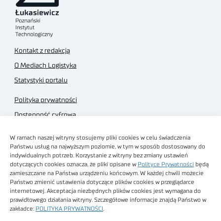
Kontakt z redakcją
O Mediach Logistyka
Statystyki portalu
Polityka prywatności
Dostępność cyfrowa
Regulamin Portalu
W ramach naszej witryny stosujemy pliki cookies w celu świadczenia
Regulamin sklepu
Państwu usług na najwyższym poziomie, w tym w sposób dostosowany do
indywidualnych potrzeb. Korzystanie z witryny bez zmiany ustawień
dotyczących cookies oznacza, że pliki opisane w
Polityce Prywatności
będą
zamieszczane na Państwa urządzeniu końcowym. W każdej chwili możecie
Państwo zmienić ustawienia dotyczące plików cookies w przeglądarce
internetowej. Akceptacja niezbędnych plików cookies jest wymagana do
Obrazy stockowe
prawidłowego działania witryny. Szczegółowe informacje znajdą Państwo w
autorstwa
zakładce:
POLITYKA PRYWATNOŚCI
.