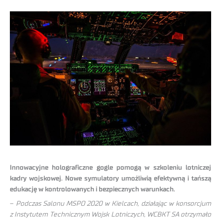
Innowacyjne holograficzne gogle pomogą w szkoleniu lotniczej
kadry wojskowej. Nowe symulatory umożliwią efektywną i tańszą
edukację w kontrolowanych i bezpiecznych warunkach.
–
Podczas Salonu MSPO 2020 w Kielcach, działając w konsorcjum
z Instytutem Technicznym Wojsk Lotniczych, WCBKT SA otrzymało