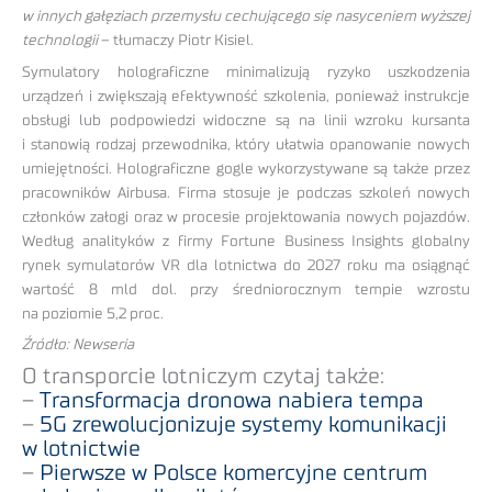
w innych gałęziach przemysłu cechującego się nasyceniem wyższej
technologii
– tłumaczy Piotr Kisiel.
Symulatory holograficzne minimalizują ryzyko uszkodzenia
urządzeń i zwiększają efektywność szkolenia, ponieważ instrukcje
obsługi lub podpowiedzi widoczne są na linii wzroku kursanta
i stanowią rodzaj przewodnika, który ułatwia opanowanie nowych
umiejętności. Holograficzne gogle wykorzystywane są także przez
pracowników Airbusa. Firma stosuje je podczas szkoleń nowych
członków załogi oraz w procesie projektowania nowych pojazdów.
Według analityków z firmy Fortune Business Insights globalny
rynek symulatorów VR dla lotnictwa do 2027 roku ma osiągnąć
wartość 8 mld dol. przy średniorocznym tempie wzrostu
na poziomie 5,2 proc.
Źródło: Newseria
O transporcie lotniczym czytaj także:
–
Transformacja dronowa nabiera tempa
–
5G zrewolucjonizuje systemy komunikacji
w lotnictwie
–
Pierwsze w Polsce komercyjne centrum