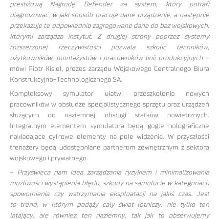
prestiżową Nagrodę Defender za system, który potrafi
diagnozować, w jaki sposób pracuje dane urządzenie, a następnie
przekazuje te odpowiednio zagregowane dane do baz wojskowych,
którymi zarządza instytut. Z drugiej strony poprzez systemy
rozszerzonej rzeczywistości pozwala szkolić techników,
użytkowników, montażystów i pracowników linii produkcyjnych
–
mówi Piotr Kisiel, prezes zarządu Wojskowego Centralnego Biura
Konstrukcyjno-Technologicznego SA.
Kompleksowy symulator ułatwi przeszkolenie nowych
pracowników w obsłudze specjalistycznego sprzętu oraz urządzeń
służących do naziemnej obsługi statków powietrznych.
Integralnym elementem symulatora będą gogle holograficzne
nakładające cyfrowe elementy na pole widzenia. W przyszłości
trenażery będą udostępniane partnerom zewnętrznym z sektora
wojskowego i prywatnego.
–
Przyświeca nam idea zarządzania ryzykiem i minimalizowania
możliwości wystąpienia błędu, szkody na samolocie w kategoriach
spowolnienia czy wstrzymania eksploatacji na jakiś czas. Jest
to trend, w którym podąży cały świat lotniczy, nie tylko ten
latający, ale również ten naziemny, tak jak to obserwujemy