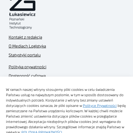
Kontakt z redakcją
O Mediach Logistyka
Statystyki portalu
Polityka prywatności
Dostępność cyfrowa
Regulamin Portalu
W ramach naszej witryny stosujemy pliki cookies w celu świadczenia
Regulamin sklepu
Państwu usług na najwyższym poziomie, w tym w sposób dostosowany do
indywidualnych potrzeb. Korzystanie z witryny bez zmiany ustawień
dotyczących cookies oznacza, że pliki opisane w
Polityce Prywatności
będą
zamieszczane na Państwa urządzeniu końcowym. W każdej chwili możecie
Państwo zmienić ustawienia dotyczące plików cookies w przeglądarce
internetowej. Akceptacja niezbędnych plików cookies jest wymagana do
Obrazy stockowe
prawidłowego działania witryny. Szczegółowe informacje znajdą Państwo w
autorstwa
zakładce:
POLITYKA PRYWATNOŚCI
.