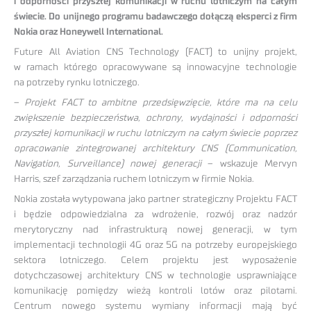
i odporności przyszłej komunikacji w ruchu lotniczym na całym
świecie. Do unijnego programu badawczego dołączą eksperci z firm
Nokia oraz Honeywell International.
Future All Aviation CNS Technology (FACT) to unijny projekt,
w ramach którego opracowywane są innowacyjne technologie
na potrzeby rynku lotniczego.
–
Projekt FACT to ambitne przedsięwzięcie, które ma na celu
zwiększenie bezpieczeństwa, ochrony, wydajności i odporności
przyszłej komunikacji w ruchu lotniczym na całym świecie poprzez
opracowanie zintegrowanej architektury CNS (Communication,
Navigation, Surveillance) nowej generacji
– wskazuje Mervyn
Harris, szef zarządzania ruchem lotniczym w firmie Nokia.
Nokia została wytypowana jako partner strategiczny Projektu FACT
i będzie odpowiedzialna za wdrożenie, rozwój oraz nadzór
merytoryczny nad infrastrukturą nowej generacji, w tym
implementacji technologii 4G oraz 5G na potrzeby europejskiego
sektora lotniczego. Celem projektu jest wyposażenie
dotychczasowej architektury CNS w technologie usprawniające
komunikację pomiędzy wieżą kontroli lotów oraz pilotami.
Centrum nowego systemu wymiany informacji mają być