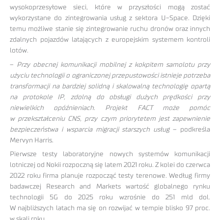
wysokoprzesyłowe sieci, które w przyszłości mogą zostać
wykorzystane do zintegrowania usług z sektora U-Space. Dzięki
temu możliwe stanie się zintegrowanie ruchu dronów oraz innych
zdalnych pojazdów latających z europejskim systemem kontroli
lotów.
–
Przy obecnej komunikacji mobilnej z kokpitem samolotu przy
użyciu technologii o ograniczonej przepustowości istnieje potrzeba
transformacji na bardziej solidną i skalowalną technologię opartą
na protokole IP, zdolną do obsługi dużych prędkości przy
niewielkich opóźnieniach. Projekt FACT może pomóc
w przekształceniu CNS, przy czym priorytetem jest zapewnienie
bezpieczeństwa i wsparcia migracji starszych usług
– podkreśla
Mervyn Harris.
Pierwsze testy laboratoryjne nowych systemów komunikacji
lotniczej od Nokii rozpoczną się latem 2021 roku. Z kolei do czerwca
2022 roku firma planuje rozpocząć testy terenowe. Według firmy
badawczej Research and Markets wartość globalnego rynku
technologii 5G do 2025 roku wzrośnie do 251 mld dol.
W najbliższych latach ma się on rozwijać w tempie blisko 97 proc.
w skali roku.