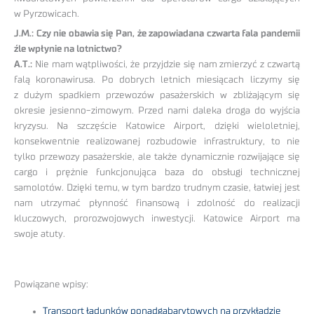
w Pyrzowicach.
J.M.: Czy nie obawia się Pan, że zapowiadana czwarta fala pandemii
źle wpłynie na lotnictwo?
A.T.:
Nie mam wątpliwości, że przyjdzie się nam zmierzyć z czwartą
falą koronawirusa. Po dobrych letnich miesiącach liczymy się
z dużym spadkiem przewozów pasażerskich w zbliżającym się
okresie jesienno-zimowym. Przed nami daleka droga do wyjścia
kryzysu. Na szczęście Katowice Airport, dzięki wieloletniej,
konsekwentnie realizowanej rozbudowie infrastruktury, to nie
tylko przewozy pasażerskie, ale także dynamicznie rozwijające się
cargo i prężnie funkcjonująca baza do obsługi technicznej
samolotów. Dzięki temu, w tym bardzo trudnym czasie, łatwiej jest
nam utrzymać płynność finansową i zdolność do realizacji
kluczowych, prorozwojowych inwestycji. Katowice Airport ma
swoje atuty.
Powiązane wpisy:
Transport ładunków ponadgabarytowych na przykładzie