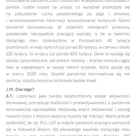
poluzowanie pandemicznych obostrzeń w większości europejskich
państw, ludzie ruszyli na urlopy, co wyraźnie przełożyło się
na pobudzenie ruchu pasażerskiego po jego i zimowej,
i wczesnowiosennej hibernacji spowodowanej kolejnymi falami
pandemii koronawirusa. W ostatnich miesiącach przewozy
pasażerskie rzeczywiście znacząco wzrosły, o ile w kwietniu
bieżącego roku obsłużyliśmy w Pyrzowicach 40 tysięcy
podróżnych, w maju było ich już ponad 85 tysięcy, w czerwcu około
225 tysięcy, to w lipcu już ponad 400 tysięcy. Dane te wydają się
bardzo optymistyczne, ale jestem realistą – branża lotnicza ciągle
tkwi w największym w swojej historii kryzysie, który zaczął się
w marcu 2020 roku. Dopóki pandemia koronawirusa się nie
skończy, dopóty kryzys w lotnictwie będzie trwał.
J.M.: Dlaczego?
A.T.:
Lotnictwo, jako bardzo kosztochłonny obszar aktywności
biznesowej, potrzebuje stabilności i przewidywalności, a pandemia
koronawirusa wprowadziła niebywałą wręcz niepewność i szereg
nowych ryzyk, z którymi wszyscy musimy się mierzyć. Warto jednak
podkreślić, że np. PLL LOT w trakcie pandemii znacząco wzmocnił
się w Katowice Airport. Od pierwszego kwartału bieżącego roku