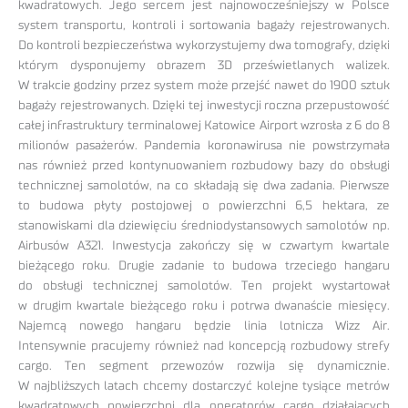
kwadratowych. Jego sercem jest najnowocześniejszy w Polsce
system transportu, kontroli i sortowania bagaży rejestrowanych.
Do kontroli bezpieczeństwa wykorzystujemy dwa tomografy, dzięki
którym dysponujemy obrazem 3D prześwietlanych walizek.
W trakcie godziny przez system może przejść nawet do 1900 sztuk
bagaży rejestrowanych. Dzięki tej inwestycji roczna przepustowość
całej infrastruktury terminalowej Katowice Airport wzrosła z 6 do 8
milionów pasażerów. Pandemia koronawirusa nie powstrzymała
nas również przed kontynuowaniem rozbudowy bazy do obsługi
technicznej samolotów, na co składają się dwa zadania. Pierwsze
to budowa płyty postojowej o powierzchni 6,5 hektara, ze
stanowiskami dla dziewięciu średniodystansowych samolotów np.
Airbusów A321. Inwestycja zakończy się w czwartym kwartale
bieżącego roku. Drugie zadanie to budowa trzeciego hangaru
do obsługi technicznej samolotów. Ten projekt wystartował
w drugim kwartale bieżącego roku i potrwa dwanaście miesięcy.
Najemcą nowego hangaru będzie linia lotnicza Wizz Air.
Intensywnie pracujemy również nad koncepcją rozbudowy strefy
cargo. Ten segment przewozów rozwija się dynamicznie.
W najbliższych latach chcemy dostarczyć kolejne tysiące metrów
kwadratowych powierzchni dla operatorów cargo działających