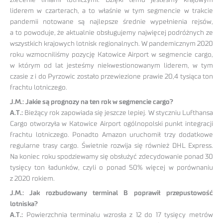
liderem w czarterach, a to właśnie w tym segmencie w trakcie
pandemii notowane są najlepsze średnie wypełnienia rejsów,
a to powoduje, że aktualnie obsługujemy najwięcej podróżnych ze
wszystkich krajowych lotnisk regionalnych. W pandemicznym 2020
roku wzmocniliśmy pozycję Katowice Airport w segmencie cargo,
w którym od lat jesteśmy niekwestionowanym liderem, w tym
czasie z i do Pyrzowic zostało przewiezione prawie 20,4 tysiąca ton
frachtu lotniczego.
J.M.: Jakie są prognozy na ten rok w segmencie cargo?
A.T.:
Bieżący rok zapowiada się jeszcze lepiej. W styczniu Lufthansa
Cargo otworzyła w Katowice Airport ogólnopolski punkt integracji
frachtu lotniczego. Ponadto Amazon uruchomił trzy dodatkowe
regularne trasy cargo. Świetnie rozwija się również DHL Express.
Na koniec roku spodziewamy się obsłużyć zdecydowanie ponad 30
tysięcy ton ładunków, czyli o ponad 50% więcej w porównaniu
z 2020 rokiem.
J.M.: Jak rozbudowany terminal B poprawił przepustowość
lotniska?
A.T.:
Powierzchnia terminalu wzrosła z 12 do 17 tysięcy metrów