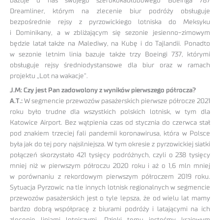
bazuje u nas swojego szerokokadłubowego Boeinga 787
Dreamliner, którym na zlecenie biur podróży obsługuje
bezpośrednie rejsy z pyrzowickiego lotniska do Meksyku
i Dominikany, a w zbliżającym się sezonie jesienno-zimowym
będzie latał także na Malediwy, na Kubę i do Tajlandii. Ponadto
w sezonie letnim linia bazuje także trzy Boeingi 737, którymi
obsługuje rejsy średniodystansowe dla biur oraz w ramach
projektu „Lot na wakacje”.
J.M: Czy jest Pan zadowolony z wyników pierwszego półrocza?
A.T.:
W segmencie przewozów pasażerskich pierwsze półrocze 2021
roku było trudne dla wszystkich polskich lotnisk, w tym dla
Katowice Airport. Bez wątpienia czas od stycznia do czerwca stał
pod znakiem trzeciej fali pandemii koronawirusa, która w Polsce
była jak do tej pory najsilniejsza. W tym okresie z pyrzowickiej siatki
połączeń skorzystało 421 tysięcy podróżnych, czyli o 238 tysięcy
mniej niż w pierwszym półroczu 2020 roku i aż o 1,6 mln mniej
w porównaniu z rekordowym pierwszym półroczem 2019 roku.
Sytuacja Pyrzowic na tle innych lotnisk regionalnych w segmencie
przewozów pasażerskich jest o tyle lepsza, że od wielu lat mamy
bardzo dobrą współpracę z biurami podróży i latającymi na ich
zlecenie liniami lotniczymi. Dzięki temu jesteśmy krajowym