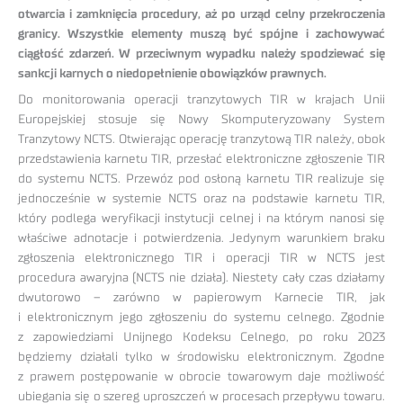
otwarcia i zamknięcia procedury, aż po urząd celny przekroczenia
granicy. Wszystkie elementy muszą być spójne i zachowywać
ciągłość zdarzeń. W przeciwnym wypadku należy spodziewać się
sankcji karnych o niedopełnienie obowiązków prawnych.
Do monitorowania operacji tranzytowych TIR w krajach Unii
Europejskiej stosuje się Nowy Skomputeryzowany System
Tranzytowy NCTS. Otwierając operację tranzytową TIR należy, obok
przedstawienia karnetu TIR, przesłać elektroniczne zgłoszenie TIR
do systemu NCTS. Przewóz pod osłoną karnetu TIR realizuje się
jednocześnie w systemie NCTS oraz na podstawie karnetu TIR,
który podlega weryfikacji instytucji celnej i na którym nanosi się
właściwe adnotacje i potwierdzenia. Jedynym warunkiem braku
zgłoszenia elektronicznego TIR i operacji TIR w NCTS jest
procedura awaryjna (NCTS nie działa). Niestety cały czas działamy
dwutorowo – zarówno w papierowym Karnecie TIR, jak
i elektronicznym jego zgłoszeniu do systemu celnego. Zgodnie
z zapowiedziami Unijnego Kodeksu Celnego, po roku 2023
będziemy działali tylko w środowisku elektronicznym. Zgodne
z prawem postępowanie w obrocie towarowym daje możliwość
ubiegania się o szereg uproszczeń w procesach przepływu towaru.