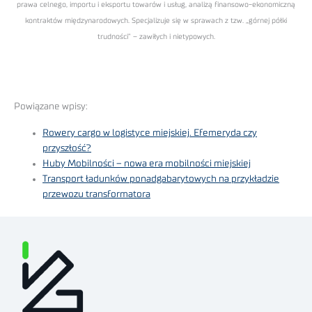
prawa celnego, importu i eksportu towarów i usług, analizą finansowo-ekonomiczną
kontraktów międzynarodowych. Specjalizuje się w sprawach z tzw. „górnej półki
trudności” – zawiłych i nietypowych.
Powiązane wpisy:
Rowery cargo w logistyce miejskiej. Efemeryda czy
przyszłość?
Huby Mobilności – nowa era mobilności miejskiej
Transport ładunków ponadgabarytowych na przykładzie
przewozu transformatora