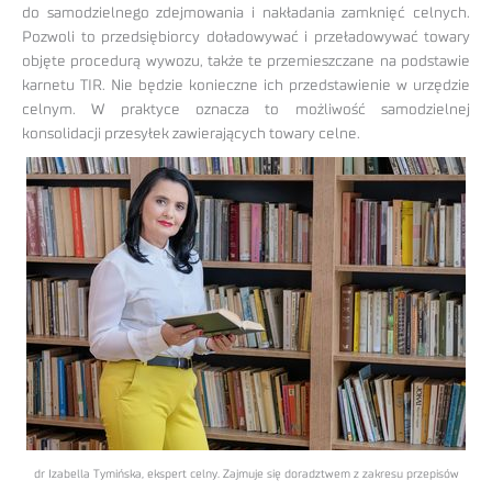
do samodzielnego zdejmowania i nakładania zamknięć celnych.
Pozwoli to przedsiębiorcy doładowywać i przeładowywać towary
objęte procedurą wywozu, także te przemieszczane na podstawie
karnetu TIR. Nie będzie konieczne ich przedstawienie w urzędzie
celnym. W praktyce oznacza to możliwość samodzielnej
konsolidacji przesyłek zawierających towary celne.
dr Izabella Tymińska, ekspert celny. Zajmuje się doradztwem z zakresu przepisów