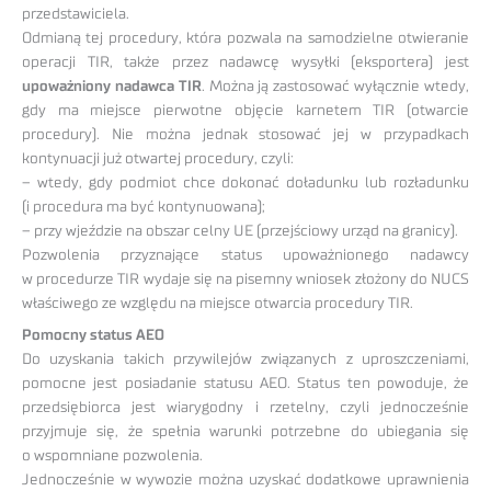
przedstawiciela.
Odmianą tej procedury, która pozwala na samodzielne otwieranie
operacji TIR, także przez nadawcę wysyłki (eksportera) jest
upoważniony nadawca TIR
. Można ją zastosować wyłącznie wtedy,
gdy ma miejsce pierwotne objęcie karnetem TIR (otwarcie
procedury). Nie można jednak stosować jej w przypadkach
kontynuacji już otwartej procedury, czyli:
– wtedy, gdy podmiot chce dokonać doładunku lub rozładunku
(i procedura ma być kontynuowana);
– przy wjeździe na obszar celny UE (przejściowy urząd na granicy).
Pozwolenia przyznające status upoważnionego nadawcy
w procedurze TIR wydaje się na pisemny wniosek złożony do NUCS
właściwego ze względu na miejsce otwarcia procedury TIR.
Pomocny status AEO
Do uzyskania takich przywilejów związanych z uproszczeniami,
pomocne jest posiadanie statusu AEO. Status ten powoduje, że
przedsiębiorca jest wiarygodny i rzetelny, czyli jednocześnie
przyjmuje się, że spełnia warunki potrzebne do ubiegania się
o wspomniane pozwolenia.
Jednocześnie w wywozie można uzyskać dodatkowe uprawnienia