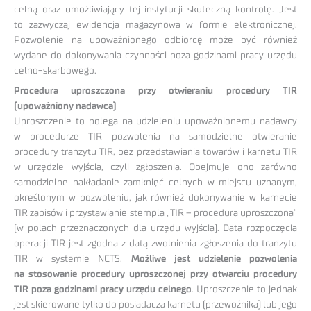
celną oraz umożliwiający tej instytucji skuteczną kontrolę. Jest
to zazwyczaj ewidencja magazynowa w formie elektronicznej.
Pozwolenie na upoważnionego odbiorcę może być również
wydane do dokonywania czynności poza godzinami pracy urzędu
celno-skarbowego.
Procedura uproszczona przy otwieraniu procedury TIR
(upoważniony nadawca)
Uproszczenie to polega na udzieleniu upoważnionemu nadawcy
w procedurze TIR pozwolenia na samodzielne otwieranie
procedury tranzytu TIR, bez przedstawiania towarów i karnetu TIR
w urzędzie wyjścia, czyli zgłoszenia. Obejmuje ono zarówno
samodzielne nakładanie zamknięć celnych w miejscu uznanym,
określonym w pozwoleniu, jak również dokonywanie w karnecie
TIR zapisów i przystawianie stempla „TIR – procedura uproszczona”
(w polach przeznaczonych dla urzędu wyjścia). Data rozpoczęcia
operacji TIR jest zgodna z datą zwolnienia zgłoszenia do tranzytu
TIR w systemie NCTS.
Możliwe jest udzielenie pozwolenia
na stosowanie procedury uproszczonej przy otwarciu procedury
TIR poza godzinami pracy urzędu celnego
. Uproszczenie to jednak
jest skierowane tylko do posiadacza karnetu (przewoźnika) lub jego