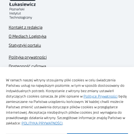
Kontakt z redakcją
O Mediach Logistyka
Statystyki portalu
Polityka prywatności
Dostępność cyfrowa
Regulamin Portalu
W ramach naszej witryny stosujemy pliki cookies w celu świadczenia
Regulamin sklepu
Państwu usług na najwyższym poziomie, w tym w sposób dostosowany do
indywidualnych potrzeb. Korzystanie z witryny bez zmiany ustawień
dotyczących cookies oznacza, że pliki opisane w
Polityce Prywatności
będą
zamieszczane na Państwa urządzeniu końcowym. W każdej chwili możecie
Państwo zmienić ustawienia dotyczące plików cookies w przeglądarce
internetowej. Akceptacja niezbędnych plików cookies jest wymagana do
Obrazy stockowe
prawidłowego działania witryny. Szczegółowe informacje znajdą Państwo w
autorstwa
zakładce:
POLITYKA PRYWATNOŚCI
.