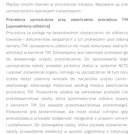
Między innymi również w procedurze tranzytu. Nazywane są one
uproszczonymi operacjami tranzytowymi.
Procedura uproszczona przy zakończeniu procedury TIR
(upoważniony odbiorca)
Procedura ta polega na bezpośrednim dostarczeniu do odbiorcy
towarów i dokumentów związanych z ich przewozem pod osłoną
karnetu TIR. Upoważniony odbiorca nie może dokonywać żadnych
adnotacji w karnecie TIR. Zobowiązany jest natomiast przekazać go
do wskazanego urzędu przeznaczenia. Do zastosowania tego
uproszczenia należy posiadać podobny status w systemie NCTS
i uzyskać pozwolenie organu celnego na uproszczenie. W tym celu
trzeba złożyć pisemny wniosek do naczelnika urzędu celno-
skarbowego właściwego miejscowo według miejsca zakończenia
procedury TIR. Pozwolenia udziela się adresatowi przesyłki lub
przedstawicielowi osoby, która systematycznie odbiera towary
z karnetem TIR (na zasadzie przedstawicielstwa pośredniego).
Pozwolenie jest bezterminowe, ale może zostać cofnięte, gdy
wnioskodawca prowadzi działalność niezgodnie z prawem celnym
i podatkowym. Do obowiązków osoby, która uzyskała pozwolenie,
należy prowadzenie ewidencji w sposób uzgodniony z instytucją