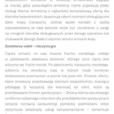
to inaczej, gdyż poszczególni armatorzy różnie organizują działy
obsługi klienta. Armatorzy z najbardziej kompleksową ofertą dla
klientów bezpośrednich, dysponują całymi centrami obsługującymi
dane etapy transportu. Jednak szybki kontakt z osobą
odpowiedzialną za nasz ładunek może być utrudniony, z uwagi
na mnogość klientów obsługiwanych przez danego operatora lub
ulokowanie danego działu customer service w innym kraju.
Dodatkowy wabik – nieczysta gra
Często armator na czas trwania frachtu morskiego, oddaje
w użytkowanie załadowcy kontener, którego cena najmu jest
wliczona we fracht morski. Po zakończeniu transportu morskiego,
odbiorca ma określony czas, w którym może kontener
bezkosztowo przetrzymać w porcie lub poza nim. Finalnie, oferty,
które armatorzy przedstawiają klientom bezpośrednim, znacząco
odbiegają (z korzyścią dla klientów) od ofert, które są
przedstawiane firmom spedycyjnym. – Zmiana klienta docelowego
na klienta tożsamego z klientem dla przedsiębiorstw spedycyjnych
oznacza nierówną konkurencję pomiędzy podmiotami, które
dotychczas świadczyły usługi komplementarne – komentuje