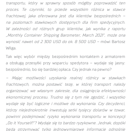
transportu, który w sprawny sposób mógłby poprowadzić ten
proces. Te czynniki, to przede wszystkim różnica w stawce
frachtowej, jaka oferowana jest dla klientów bezpośrednich –
na poziomach stawkowych dostępnych dla firm spedycyjnych.
W zależności od różnych grup klientów, jak wynika z raportu
„Monthly Container Shipping Barometer, March 2021”, może ona
wynosić nawet od 2 300 USD do ok. 8 500 USD –
mówi Bartosz
Wilga.
Tak więc wybór między bezpośrednim kontaktem z armatorem
a obsługą przesyłki przy wsparciu spedytora – wydaje się jasny:
bezpośrednio, bo się bardziej opłaca. Czy jednak na pewno?
– Mając możliwości uzyskania realnej różnicy w stawkach
frachtowych, można postawić tezę, w której transport należy
organizować we własnym zakresie, dla osiągnięcia efektywności
ekonomicznej procesu. Trudno się z tym nie zgodzić, i wszystko
wydaje się być logiczne i możliwe do wykonania. Czy decydenci,
którzy niejednokrotnie inwestują setki tysięcy dolarów w towar,
powinni podejmować ryzyko wykonania transportu w koncepcji
„Do it Yourself!”? Wydaje się to bardzo ryzykowne. Jednak, dopóki
będą otrzymywać tylko jednowymiarowe informacje odnośnie