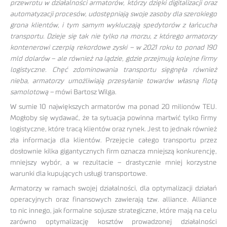
przewrotu w działalności armatorów, którzy dzięki digitalizacji oraz
automatyzacji procesów, udostępniają swoje zasoby dla szerokiego
grona klientów, i tym samym wykluczają spedytorów z łańcucha
transportu. Dzieje się tak nie tylko na morzu, z którego armatorzy
kontenerowi czerpią rekordowe zyski – w 2021 roku to ponad 190
mld dolarów – ale również na lądzie, gdzie przejmują kolejne firmy
logistyczne. Chęć zdominowania transportu sięgnęła również
nieba, armatorzy umożliwiają przesyłanie towarów własną flotą
samolotową –
mówi Bartosz Wilga.
W sumie 10 największych armatorów ma ponad 20 milionów TEU.
Mogłoby się wydawać, że ta sytuacja powinna martwić tylko firmy
logistyczne, które tracą klientów oraz rynek. Jest to jednak również
zła informacja dla klientów. Przejęcie całego transportu przez
dosłownie kilka gigantycznych firm oznacza mniejszą konkurencję,
mniejszy wybór, a w rezultacie – drastycznie mniej korzystne
warunki dla kupujących usługi transportowe.
Armatorzy w ramach swojej działalności, dla optymalizacji działań
operacyjnych oraz finansowych zawierają tzw. alliance. Alliance
to nic innego, jak formalne sojusze strategiczne, które mają na celu
zarówno optymalizację kosztów prowadzonej działalności