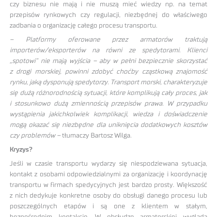
czy biznesu nie mają i nie muszą mieć wiedzy np. na temat
przepisów rynkowych czy regulacji, niezbędnej do właściwego
zadbania o organizację całego procesu transportu.
– Platformy oferowane przez armatorów traktują
importerów/eksporterów na równi ze spedytorami. Klienci
„spotowi” nie mają wyjścia – aby w pełni bezpiecznie skorzystać
z drogi morskiej, powinni zdobyć choćby cząstkową znajomość
rynku, jaką dysponują spedytorzy. Transport morski, charakteryzuje
się dużą różnorodnością sytuacji, które komplikują cały proces, jak
i stosunkowo dużą zmiennością przepisów prawa. W przypadku
wystąpienia jakichkolwiek komplikacji, wiedza i doświadczenie
mogą okazać się niezbędne dla uniknięcia dodatkowych kosztów
czy problemów –
tłumaczy Bartosz Wilga.
Kryzys?
Jeśli w czasie transportu wydarzy się niespodziewana sytuacja,
kontakt z osobami odpowiedzialnymi za organizację i koordynację
transportu w firmach spedycyjnych jest bardzo prosty. Większość
z nich dedykuje konkretne osoby do obsługi danego procesu lub
poszczególnych etapów i są one z klientem w stałym,
bezpośrednim kontakcie. W obsłudze armatorskiej wygląda