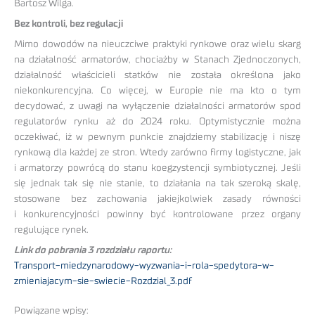
Bartosz Wilga.
Bez kontroli, bez regulacji
Mimo dowodów na nieuczciwe praktyki rynkowe oraz wielu skarg
na działalność armatorów, chociażby w Stanach Zjednoczonych,
działalność właścicieli statków nie została określona jako
niekonkurencyjna. Co więcej, w Europie nie ma kto o tym
decydować, z uwagi na wyłączenie działalności armatorów spod
regulatorów rynku aż do 2024 roku. Optymistycznie można
oczekiwać, iż w pewnym punkcie znajdziemy stabilizację i niszę
rynkową dla każdej ze stron. Wtedy zarówno firmy logistyczne, jak
i armatorzy powrócą do stanu koegzystencji symbiotycznej. Jeśli
się jednak tak się nie stanie, to działania na tak szeroką skalę,
stosowane bez zachowania jakiejkolwiek zasady równości
i konkurencyjności powinny być kontrolowane przez organy
regulujące rynek.
Link do pobrania 3 rozdziału raportu:
Transport-miedzynarodowy-wyzwania-i-rola-spedytora-w-
zmieniajacym-sie-swiecie-Rozdzial_3.pdf
Powiązane wpisy: