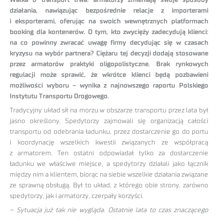
Walka o transport trwa: armatorzy zmieniają swoje sposoby
działania, nawiązując bezpośrednie relacje z importerami
i eksporterami, oferując na swoich wewnętrznych platformach
booking dla kontenerów. O tym, kto zwycięży zadecydują klienci:
na co powinny zwracać uwagę firmy decydując się w czasach
kryzysu na wybór partnera? Ciężaru tej decyzji dodają stosowane
przez armatorów praktyki oligopolistyczne. Brak rynkowych
regulacji może sprawić, że wkrótce klienci będą pozbawieni
możliwości wyboru – wynika z najnowszego raportu Polskiego
Instytutu Transportu Drogowego.
Tradycyjny układ sił na morzu w obszarze transportu przez lata był
jasno określony. Spedytorzy zajmowali się organizacją całości
transportu od odebrania ładunku, przez dostarczenie go do portu
i koordynację wszelkich kwestii związanych ze współpracą
z armatorem. Ten ostatni odpowiadał tylko za dostarczenie
ładunku we właściwe miejsce, a spedytorzy działali jako łącznik
między nim a klientem, biorąc na siebie wszelkie działania związane
ze sprawną obsługą. Był to układ, z którego obie strony, zarówno
spedytorzy, jak i armatorzy, czerpały korzyści.
– Sytuacja już tak nie wygląda. Ostatnie lata to czas znaczącego