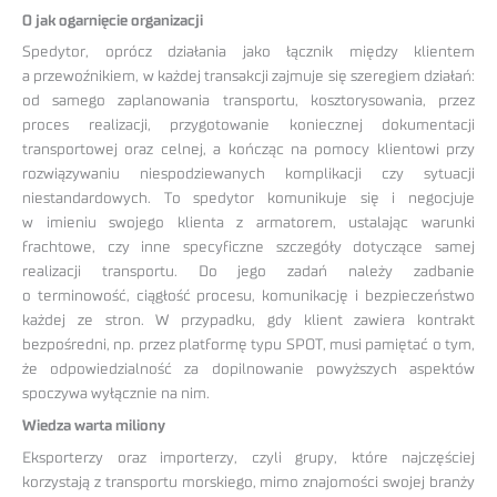
O jak ogarnięcie organizacji
Spedytor, oprócz działania jako łącznik między klientem
a przewoźnikiem, w każdej transakcji zajmuje się szeregiem działań:
od samego zaplanowania transportu, kosztorysowania, przez
proces realizacji, przygotowanie koniecznej dokumentacji
transportowej oraz celnej, a kończąc na pomocy klientowi przy
rozwiązywaniu niespodziewanych komplikacji czy sytuacji
niestandardowych. To spedytor komunikuje się i negocjuje
w imieniu swojego klienta z armatorem, ustalając warunki
frachtowe, czy inne specyficzne szczegóły dotyczące samej
realizacji transportu. Do jego zadań należy zadbanie
o terminowość, ciągłość procesu, komunikację i bezpieczeństwo
każdej ze stron. W przypadku, gdy klient zawiera kontrakt
bezpośredni, np. przez platformę typu SPOT, musi pamiętać o tym,
że odpowiedzialność za dopilnowanie powyższych aspektów
spoczywa wyłącznie na nim.
Wiedza warta miliony
Eksporterzy oraz importerzy, czyli grupy, które najczęściej
korzystają z transportu morskiego, mimo znajomości swojej branży