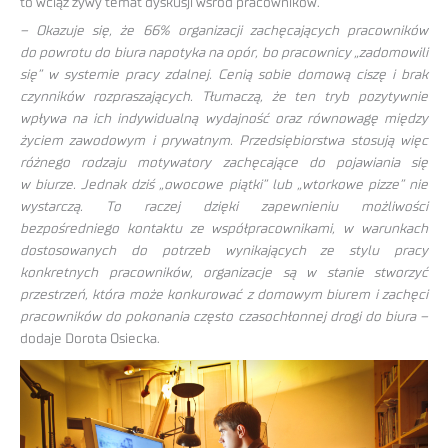
to wciąż żywy temat dyskusji wśród pracowników.
– Okazuje się, że 66% organizacji zachęcających pracowników
do powrotu do biura napotyka na opór, bo pracownicy „zadomowili
się” w systemie pracy zdalnej. Cenią sobie domową ciszę i brak
czynników rozpraszających. Tłumaczą, że ten tryb pozytywnie
wpływa na ich indywidualną wydajność oraz równowagę między
życiem zawodowym i prywatnym. Przedsiębiorstwa stosują więc
różnego rodzaju motywatory zachęcające do pojawiania się
w biurze. Jednak dziś „owocowe piątki” lub „wtorkowe pizze” nie
wystarczą. To raczej dzięki zapewnieniu możliwości
bezpośredniego kontaktu ze współpracownikami, w warunkach
dostosowanych do potrzeb wynikających ze stylu pracy
konkretnych pracowników, organizacje są w stanie stworzyć
przestrzeń, która może konkurować z domowym biurem i zachęci
pracowników do pokonania często czasochłonnej drogi do biura –
dodaje Dorota Osiecka.