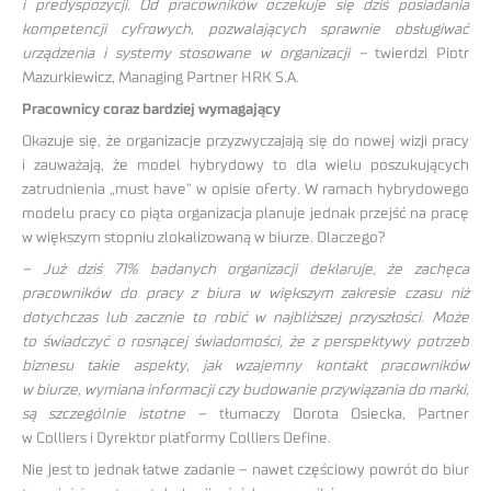
i predyspozycji. Od pracowników oczekuje się dziś posiadania
kompetencji cyfrowych, pozwalających sprawnie obsługiwać
urządzenia i systemy stosowane w organizacji –
twierdzi Piotr
Mazurkiewicz, Managing Partner HRK S.A.
Pracownicy coraz bardziej wymagający
Okazuje się, że organizacje przyzwyczajają się do nowej wizji pracy
i zauważają, że model hybrydowy to dla wielu poszukujących
zatrudnienia „must have” w opisie oferty. W ramach hybrydowego
modelu pracy co piąta organizacja planuje jednak przejść na pracę
w większym stopniu zlokalizowaną w biurze. Dlaczego?
– Już dziś 71% badanych organizacji deklaruje, że zachęca
pracowników do pracy z biura w większym zakresie czasu niż
dotychczas lub zacznie to robić w najbliższej przyszłości. Może
to świadczyć o rosnącej świadomości, że z perspektywy potrzeb
biznesu takie aspekty, jak wzajemny kontakt pracowników
w biurze, wymiana informacji czy budowanie przywiązania do marki,
są szczególnie istotne –
tłumaczy Dorota Osiecka, Partner
w Colliers i Dyrektor platformy Colliers Define.
Nie jest to jednak łatwe zadanie – nawet częściowy powrót do biur