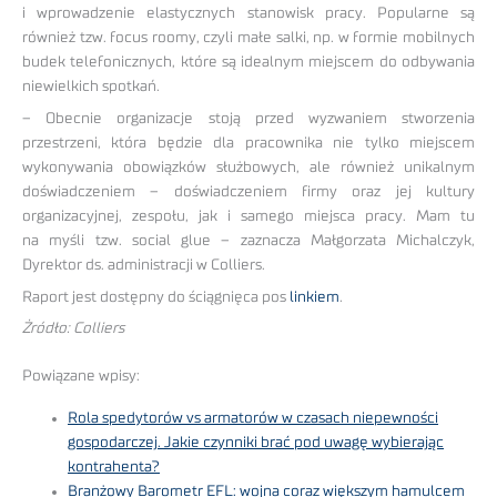
i wprowadzenie elastycznych stanowisk pracy. Popularne są
również tzw. focus roomy, czyli małe salki, np. w formie mobilnych
budek telefonicznych, które są idealnym miejscem do odbywania
niewielkich spotkań.
– Obecnie organizacje stoją przed wyzwaniem stworzenia
przestrzeni, która będzie dla pracownika nie tylko miejscem
wykonywania obowiązków służbowych, ale również unikalnym
doświadczeniem – doświadczeniem firmy oraz jej kultury
organizacyjnej, zespołu, jak i samego miejsca pracy. Mam tu
na myśli tzw. social glue – zaznacza Małgorzata Michalczyk,
Dyrektor ds. administracji w Colliers.
Raport jest dostępny do ściągnięca pos
linkiem
.
Żródło: Colliers
Powiązane wpisy:
Rola spedytorów vs armatorów w czasach niepewności
gospodarczej. Jakie czynniki brać pod uwagę wybierając
kontrahenta?
Branżowy Barometr EFL: wojna coraz większym hamulcem