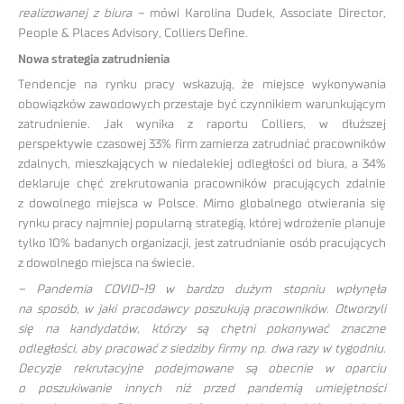
realizowanej z biura –
mówi Karolina Dudek, Associate Director,
People & Places Advisory, Colliers Define.
Nowa strategia zatrudnienia
Tendencje na rynku pracy wskazują, że miejsce wykonywania
obowiązków zawodowych przestaje być czynnikiem warunkującym
zatrudnienie. Jak wynika z raportu Colliers, w dłuższej
perspektywie czasowej 33% firm zamierza zatrudniać pracowników
zdalnych, mieszkających w niedalekiej odległości od biura, a 34%
deklaruje chęć zrekrutowania pracowników pracujących zdalnie
z dowolnego miejsca w Polsce. Mimo globalnego otwierania się
rynku pracy najmniej popularną strategią, której wdrożenie planuje
tylko 10% badanych organizacji, jest zatrudnianie osób pracujących
z dowolnego miejsca na świecie.
– Pandemia COVID-19 w bardzo dużym stopniu wpłynęła
na sposób, w jaki pracodawcy poszukują pracowników. Otworzyli
się na kandydatów, którzy są chętni pokonywać znaczne
odległości, aby pracować z siedziby firmy np. dwa razy w tygodniu.
Decyzje rekrutacyjne podejmowane są obecnie w oparciu
o poszukiwanie innych niż przed pandemią umiejętności