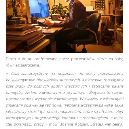
Praca z domu preferowana przez pracowników niesie za sobą
również zagrożenia.
– Czas zaoszczędzony na dojazdach do pracy przeznaczamy
na wykonywanie obowiązków służbowych, a nierzadko rozciągamy
czas pracy do późnych godzin wieczornych i zatracamy balans
pomiędzy życiem zawodowym a prywatnym. Zwiększa to ryzyko
przemęczenia i wypalenia zawodowego. W związku z zaistniałymi
zmianami pojawiły się też nowe, nieznane wcześniej zjawiska, takie
jak cyfrowy stres i lęk przed odłączeniem, które są efektem zbyt
intensywnego i długotrwałego kontaktu z technologiami, a także
złej organizacji pracy –
mówi Joanna Kotzian, Strateg wellbeing,