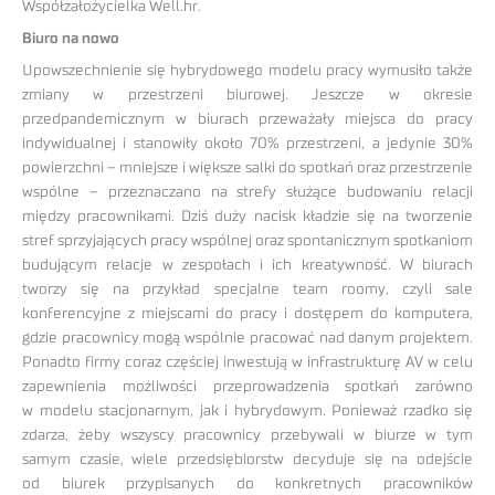
Współzałożycielka Well.hr.
Biuro na nowo
Upowszechnienie się hybrydowego modelu pracy wymusiło także
zmiany w przestrzeni biurowej. Jeszcze w okresie
przedpandemicznym w biurach przeważały miejsca do pracy
indywidualnej i stanowiły około 70% przestrzeni, a jedynie 30%
powierzchni – mniejsze i większe salki do spotkań oraz przestrzenie
wspólne – przeznaczano na strefy służące budowaniu relacji
między pracownikami. Dziś duży nacisk kładzie się na tworzenie
stref sprzyjających pracy wspólnej oraz spontanicznym spotkaniom
budującym relacje w zespołach i ich kreatywność. W biurach
tworzy się na przykład specjalne team roomy, czyli sale
konferencyjne z miejscami do pracy i dostępem do komputera,
gdzie pracownicy mogą wspólnie pracować nad danym projektem.
Ponadto firmy coraz częściej inwestują w infrastrukturę AV w celu
zapewnienia możliwości przeprowadzenia spotkań zarówno
w modelu stacjonarnym, jak i hybrydowym. Ponieważ rzadko się
zdarza, żeby wszyscy pracownicy przebywali w biurze w tym
samym czasie, wiele przedsiębiorstw decyduje się na odejście
od biurek przypisanych do konkretnych pracowników