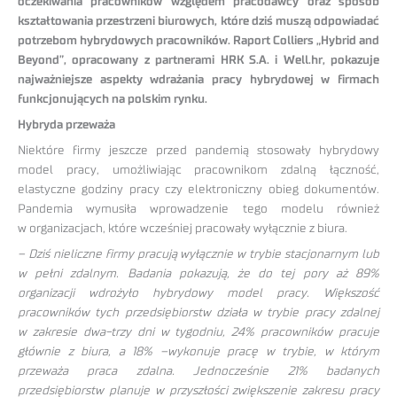
oczekiwania pracowników względem pracodawcy oraz sposób
kształtowania przestrzeni biurowych, które dziś muszą odpowiadać
potrzebom hybrydowych pracowników. Raport Colliers „Hybrid and
Beyond”, opracowany z partnerami HRK S.A. i Well.hr, pokazuje
najważniejsze aspekty wdrażania pracy hybrydowej w firmach
funkcjonujących na polskim rynku.
Hybryda przeważa
Niektóre firmy jeszcze przed pandemią stosowały hybrydowy
model pracy, umożliwiając pracownikom zdalną łączność,
elastyczne godziny pracy czy elektroniczny obieg dokumentów.
Pandemia wymusiła wprowadzenie tego modelu również
w organizacjach, które wcześniej pracowały wyłącznie z biura.
– Dziś nieliczne firmy pracują wyłącznie w trybie stacjonarnym lub
w pełni zdalnym. Badania pokazują, że do tej pory aż 89%
organizacji wdrożyło hybrydowy model pracy. Większość
pracowników tych przedsiębiorstw działa w trybie pracy zdalnej
w zakresie dwa-trzy dni w tygodniu, 24% pracowników pracuje
głównie z biura, a 18% –wykonuje pracę w trybie, w którym
przeważa praca zdalna. Jednocześnie 21% badanych
przedsiębiorstw planuje w przyszłości zwiększenie zakresu pracy