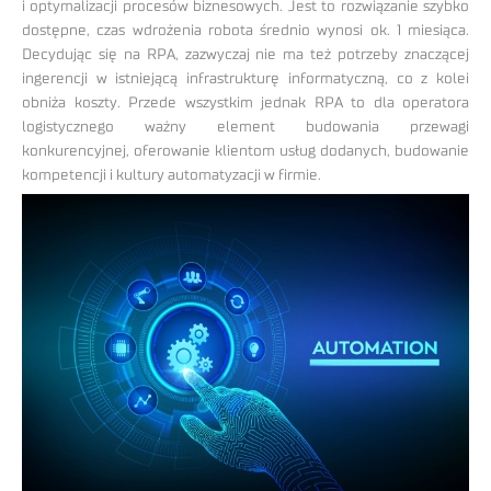
i optymalizacji procesów biznesowych. Jest to rozwiązanie szybko
dostępne, czas wdrożenia robota średnio wynosi ok. 1 miesiąca.
Decydując się na RPA, zazwyczaj nie ma też potrzeby znaczącej
ingerencji w istniejącą infrastrukturę informatyczną, co z kolei
obniża koszty. Przede wszystkim jednak RPA to dla operatora
logistycznego ważny element budowania przewagi
konkurencyjnej, oferowanie klientom usług dodanych, budowanie
kompetencji i kultury automatyzacji w firmie.