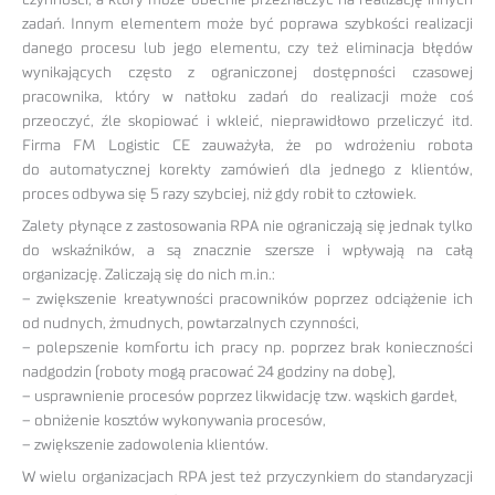
zadań. Innym elementem może być poprawa szybkości realizacji
danego procesu lub jego elementu, czy też eliminacja błędów
wynikających często z ograniczonej dostępności czasowej
pracownika, który w natłoku zadań do realizacji może coś
przeoczyć, źle skopiować i wkleić, nieprawidłowo przeliczyć itd.
Firma FM Logistic CE zauważyła, że po wdrożeniu robota
do automatycznej korekty zamówień dla jednego z klientów,
proces odbywa się 5 razy szybciej, niż gdy robił to człowiek.
Zalety płynące z zastosowania RPA nie ograniczają się jednak tylko
do wskaźników, a są znacznie szersze i wpływają na całą
organizację. Zaliczają się do nich m.in.:
– zwiększenie kreatywności pracowników poprzez odciążenie ich
od nudnych, żmudnych, powtarzalnych czynności,
– polepszenie komfortu ich pracy np. poprzez brak konieczności
nadgodzin (roboty mogą pracować 24 godziny na dobę),
– usprawnienie procesów poprzez likwidację tzw. wąskich gardeł,
– obniżenie kosztów wykonywania procesów,
– zwiększenie zadowolenia klientów.
W wielu organizacjach RPA jest też przyczynkiem do standaryzacji