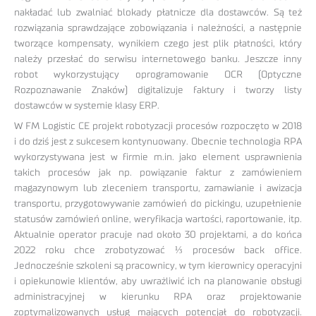
nakładać lub zwalniać blokady płatnicze dla dostawców. Są też
rozwiązania sprawdzające zobowiązania i należności, a następnie
tworzące kompensaty, wynikiem czego jest plik płatności, który
należy przesłać do serwisu internetowego banku. Jeszcze inny
robot wykorzystujący oprogramowanie OCR (Optyczne
Rozpoznawanie Znaków) digitalizuje faktury i tworzy listy
dostawców w systemie klasy ERP.
W FM Logistic CE projekt robotyzacji procesów rozpoczęto w 2018
i do dziś jest z sukcesem kontynuowany. Obecnie technologia RPA
wykorzystywana jest w firmie m.in. jako element usprawnienia
takich procesów jak np. powiązanie faktur z zamówieniem
magazynowym lub zleceniem transportu, zamawianie i awizacja
transportu, przygotowywanie zamówień do pickingu, uzupełnienie
statusów zamówień online, weryfikacja wartości, raportowanie, itp.
Aktualnie operator pracuje nad około 30 projektami, a do końca
2022 roku chce zrobotyzować ⅓ procesów back office.
Jednocześnie szkoleni są pracownicy, w tym kierownicy operacyjni
i opiekunowie klientów, aby uwrażliwić ich na planowanie obsługi
administracyjnej w kierunku RPA oraz projektowanie
zoptymalizowanych usług mających potencjał do robotyzacji.