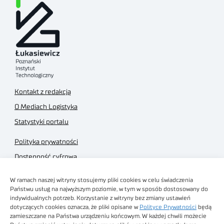
Kontakt z redakcją
O Mediach Logistyka
Statystyki portalu
Polityka prywatności
Dostępność cyfrowa
Regulamin Portalu
W ramach naszej witryny stosujemy pliki cookies w celu świadczenia
Regulamin sklepu
Państwu usług na najwyższym poziomie, w tym w sposób dostosowany do
indywidualnych potrzeb. Korzystanie z witryny bez zmiany ustawień
dotyczących cookies oznacza, że pliki opisane w
Polityce Prywatności
będą
zamieszczane na Państwa urządzeniu końcowym. W każdej chwili możecie