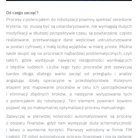
Od czego zacząć?
Procesy z potencjałem do robotyzacji powinny spełniać określone
kryteria, np. muszą być są ustandaryzowane, nie wymagają dużych
modyfikacji w dłuższej perspektywie czasu, są powtarzalne, często
realizowane, przetwarzające dane wejściowe ustrukturyzowane
w postaci cyfrowej, z małą liczbą wyjątków, w miarę proste. Można
także skupić się na procesach najbardziej problematycznych, czyli
takich, gdzie występuje najwięcej niezgodności wynikających
z błędów ludzkich. Liczba tego typu procesów jest zazwyczaj
bardzo długa, dlatego warto zacząć od przeglądu i analizy
angażując działy operacyjne w przedsiębiorstwie. Kolejnym
etapem jest mapowanie procesów w celu ich uporządkowania
i eliminacji zbędnych kroków, a następnie wytypowania tych
z potencjałem do robotyzacji. Ten element powinien bowiem
pojawić się po maksymalnej optymalizacji procesu manualnego.
Zazwyczaj w pierwszej kolejności automatyzowane są procesy
z obszaru finansów, gdyż tam występuje duża schematyczność
i łatwo o wymierne korzyści. Pierwszy wdrożony w firmie FM
Logistic CE robot automatyzuje procesy finansowe i ma za zadanie