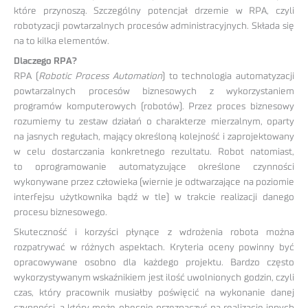
które przynoszą. Szczególny potencjał drzemie w RPA, czyli
robotyzacji powtarzalnych procesów administracyjnych. Składa się
na to kilka elementów.
Dlaczego RPA?
RPA (
Robotic Process Automation
) to technologia automatyzacji
powtarzalnych procesów biznesowych z wykorzystaniem
programów komputerowych (robotów). Przez proces biznesowy
rozumiemy tu zestaw działań o charakterze mierzalnym, oparty
na jasnych regułach, mający określoną kolejność i zaprojektowany
w celu dostarczania konkretnego rezultatu. Robot natomiast,
to oprogramowanie automatyzujące określone czynności
wykonywane przez człowieka (wiernie je odtwarzające na poziomie
interfejsu użytkownika bądź w tle) w trakcie realizacji danego
procesu biznesowego.
Skuteczność i korzyści płynące z wdrożenia robota można
rozpatrywać w różnych aspektach. Kryteria oceny powinny być
opracowywane osobno dla każdego projektu. Bardzo często
wykorzystywanym wskaźnikiem jest ilość uwolnionych godzin, czyli
czas, który pracownik musiałby poświęcić na wykonanie danej
czynności, a który może obecnie przeznaczyć na realizację innych