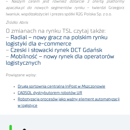
–
Naszym celem jest również dotarcie z ofertą platformy
apaczka.pl do nowych segmentów rynku
– twierdzi Grzegorz
Iwaniuk, współzałożyciel i prezes spółki R2G Polska Sp. z o.o.
Źródło: Abris
O zmianach na rynku TSL czytaj także:
–
Radial – nowy gracz na polskim rynku
logistyki dla e-commerce
–
Czeski i słowacki rynek DCT Gdańsk
–
Mobilność – nowy rynek dla operatorów
logistycznych
Powiązane wpisy:
Druga sortownia centralna InPost w Mszczonowie
CADSOL dystrybutorem robotów UR
Robotyzacja procesów jako ważny element automatyzacji
w logistyce