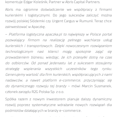
komentuje Edgar Koleśnik, Partner w Abris Capital Partners.
Abris ma ogromne doświadczenie we współpracy z firmami
kurierskimi i logistycznymi. Do jego sukcesów zaliczyć można
rozwój polskiej Siódemki czy Urgent Cargus w Rumunii. Teraz chce
zainwestować w Apaczkę.
–
Platforma logistyczna apaczka.pl to największy w Polsce portal
pozwalający firmom na realizację pełnego wachlarza usług
kurierskich i transportowych. Dzięki nowoczesnym rozwiązaniom
technologicznym nasi klienci mogą spokojnie zająć się
prowadzeniem biznesu, wiedząc, że ich przesyłki dotrą na czas
do odbiorców. Od ponad jedenastu lat z sukcesem stosujemy
strategię wspierania wszystkich uczestników tego rynku.
Generujemy wartość dla firm kurierskich, współpracujących z nami
nadawców, a nawet platform e-commerce, przyczyniając się
do dynamicznego rozwoju tej branży
– mówi Marcin Susmanek,
członek zarządu R2G Polska Sp. z o.o.
Spółka razem z nowym inwestorem planuje dalszy dynamiczny
rozwój poprzez systematyczne wdrażanie nowych rozwiązań dla
podmiotów działających w branży e-commerce.