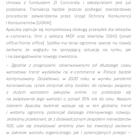
Umowa z funduszem 21 Concordia i założycielami jest już
podpisana. Transakcja będzie jeszcze podlegać standardowej
procedurze zatwierdzenia przez Urząd Ochrony Konkurencji
i Konsumentów (UOKiK).
Apaczka zajmuje się kompleksową obsługą przesyłek dla sklepów
e-commerce, firm z sektora MŚP oraz klientów SOHO (
small
office/home office
). Spółka ma teraz ogromne szanse na rozwój
zarówno ze względu na sprzyjającą sytuację na rynku, jak
i na zaangażowanie nowego inwestora.
–
Zgodnie z prognozami, obserwowanymi od dłuższego czasu
wzrostowy trend wydatków na e-commerce w Polsce będzie
kontynuowany. Dodatkowo, w 2020 roku, w wyniku pandemii
koronawirusa, rynek otrzymał silny bodziec do rozwoju związany
z dużym wzrostem zakupów online, co przełożyło się
na zwiększenie jego wartości o ponad 35% rok do roku. Naszym
zdaniem Apaczka świetnie wpisuje się w ten globalny trend
i widzimy ogromny potencjał dalszego intensywnego rozwoju.
Jesteśmy przekonani, że z doświadczonym zespołem menedżerów
R2G uda się zrealizować ambitny plan tej inwestycji zarówno
w zakresie wzrostu organicznego, jak i potencjalnych przejęć
–