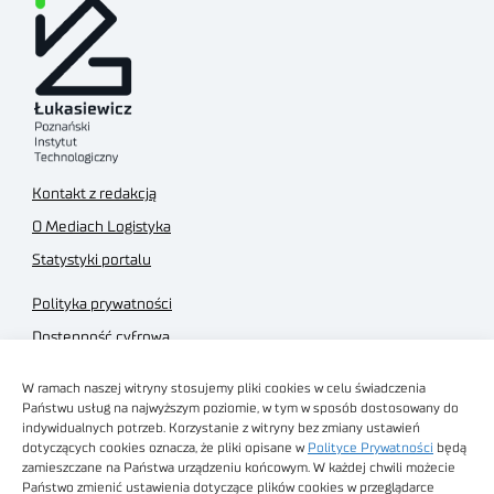
Kontakt z redakcją
O Mediach Logistyka
Statystyki portalu
Polityka prywatności
Dostępność cyfrowa
Regulamin Portalu
W ramach naszej witryny stosujemy pliki cookies w celu świadczenia
Regulamin sklepu
Państwu usług na najwyższym poziomie, w tym w sposób dostosowany do
indywidualnych potrzeb. Korzystanie z witryny bez zmiany ustawień
dotyczących cookies oznacza, że pliki opisane w
Polityce Prywatności
będą
zamieszczane na Państwa urządzeniu końcowym. W każdej chwili możecie
Państwo zmienić ustawienia dotyczące plików cookies w przeglądarce