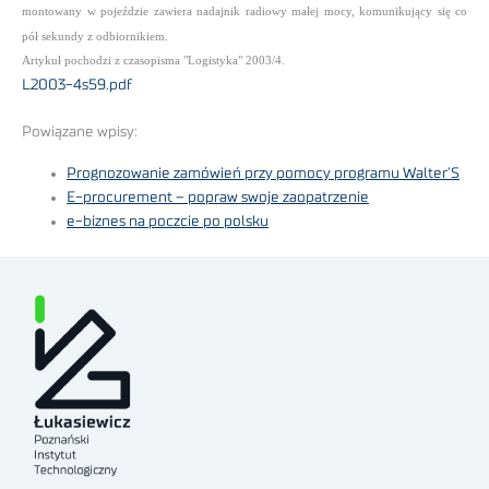
montowany w pojeździe zawiera nadajnik radiowy małej mocy, komunikujący się co
pół sekundy z odbiornikiem.
Artykuł pochodzi z czasopisma "Logistyka" 2003/4.
L2003-4s59.pdf
Powiązane wpisy:
Prognozowanie zamówień przy pomocy programu Walter’S
E-procurement – popraw swoje zaopatrzenie
e-biznes na poczcie po polsku