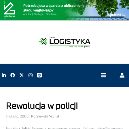
Rewolucja w policji
7 lutego, 2008 | Koralewski Michał
Poznańska Policja korzysta z nowoczesnego systemu lokalizacji pojazdów opartego