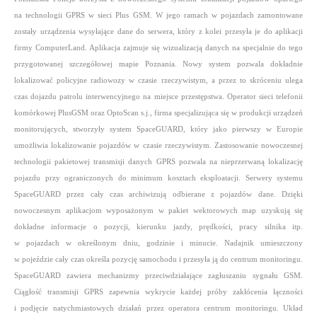
na technologii GPRS w sieci Plus GSM. W jego ramach w pojazdach zamontowane
zostały urządzenia wysyłające dane do serwera, który z kolei przesyła je do aplikacji
firmy ComputerLand. Aplikacja zajmuje się wizualizacją danych na specjalnie do tego
przygotowanej szczegółowej mapie Poznania. Nowy system pozwala dokładnie
lokalizować policyjne radiowozy w czasie rzeczywistym, a przez to skróceniu ulega
czas dojazdu patrolu interwencyjnego na miejsce przestępstwa.
Operator sieci telefonii
komórkowej PlusGSM oraz OptoScan s.j., firma specjalizująca się w produkcji urządzeń
monitorujących, stworzyły system SpaceGUARD, który jako pierwszy w Europie
umożliwia lokalizowanie pojazdów w czasie rzeczywistym. Zastosowanie nowoczesnej
technologii pakietowej transmisji danych GPRS pozwala na nieprzerwaną lokalizację
pojazdu przy ograniczonych do minimum kosztach eksploatacji. Serwery systemu
SpaceGUARD przez cały czas archiwizują odbierane z pojazdów dane. Dzięki
nowoczesnym aplikacjom wyposażonym w pakiet wektorowych map uzyskują się
dokładne informacje o pozycji, kierunku jazdy, prędkości, pracy silnika itp.
w pojazdach w określonym dniu, godzinie i minucie. Nadajnik umieszczony
w pojeździe cały czas określa pozycję samochodu i przesyła ją do centrum monitoringu.
SpaceGUARD zawiera mechanizmy przeciwdziałające zagłuszaniu sygnału GSM.
Ciągłość transmisji GPRS zapewnia wykrycie każdej próby zakłócenia łączności
i podjęcie natychmiastowych działań przez operatora centrum monitoringu. Układ