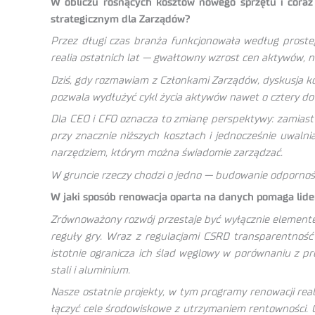
W obliczu rosnących kosztów nowego sprzętu i coraz
strategicznym dla Zarządów?
Przez długi czas branża funkcjonowała według prosteg
realia ostatnich lat — gwałtowny wzrost cen aktywów, 
Dziś, gdy rozmawiam z Członkami Zarządów, dyskusja ko
pozwala wydłużyć cykl życia aktywów nawet o cztery d
Dla CEO i CFO oznacza to zmianę perspektywy: zamiast
przy znacznie niższych kosztach i jednocześnie uwalni
narzędziem, którym można świadomie zarządzać.
W gruncie rzeczy chodzi o jedno — budowanie odpornośc
W jaki sposób renowacja oparta na danych pomaga li
Zrównoważony rozwój przestaje być wyłącznie elemente
reguły gry. Wraz z regulacjami CSRD transparentność
istotnie ogranicza ich ślad węglowy w porównaniu z 
stali i aluminium.
Nasze ostatnie projekty, w tym programy renowacji rea
łączyć cele środowiskowe z utrzymaniem rentowności. 