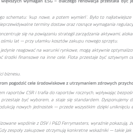
 większych wymagań ESG – dlaczego renowacja przestała być je
o schematu: ‘kup nowe, a potem wymień’. Było to najłatwiejsze
nieprzewidywalne terminy dostaw oraz rosnące wymagania regulacy
ncentruje się na powiązaniu strategii zarządzania aktywami, aloka
o ośmiu lat — przy ułamku kosztów zakupu nowego sprzętu.
 jedynie reagować na warunki rynkowe, mogą aktywnie optymalizow
ać środki finansowe na inne cele. Flota przestaje być sztywnym c
i biznesu.
derom pogodzić cele środowiskowe z utrzymaniem zdrowych przyc
m raportów CSR i trafia do raportów rocznych, wpływając bezpośr
 przestaje być wyborem, a staje się standardem. Dysponujemy dz
produkcją nowych jednostek — przede wszystkim dzięki uniknięci
lizowane wspólnie z DSV i P&O Ferrymasters, wyraźnie pokazują, ż
Gdy zespoły zakupowe otrzymują konkretne wskaźniki — takie jak 