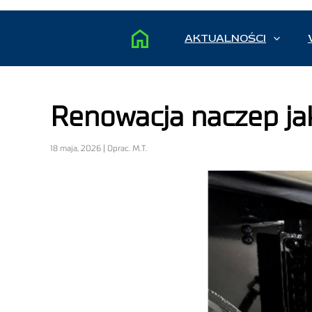
AKTUALNOŚCI
Renowacja naczep ja
18 maja, 2026 | Oprac. M.T.