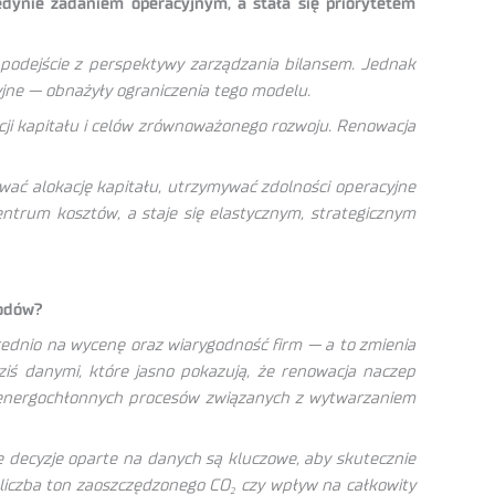
dynie zadaniem operacyjnym, a stała się priorytetem
 podejście z perspektywy zarządzania bilansem. Jednak
jne — obnażyły ograniczenia tego modelu.
cji kapitału i celów zrównoważonego rozwoju. Renowacja
ać alokację kapitału, utrzymywać zdolności operacyjne
entrum kosztów, a staje się elastycznym, strategicznym
hodów?
ednio na wycenę oraz wiarygodność firm — a to zmienia
iś danymi, które jasno pokazują, że renowacja naczep
u energochłonnych procesów związanych z wytwarzaniem
e decyzje oparte na danych są kluczowe, aby skutecznie
liczba ton zaoszczędzonego CO₂ czy wpływ na całkowity