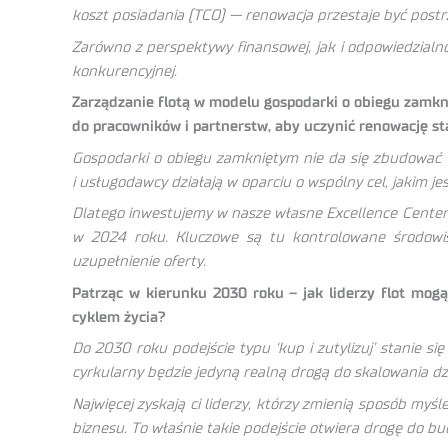
koszt posiadania (TCO) — renowacja przestaje być postr
Zarówno z perspektywy finansowej, jak i odpowiedzial
konkurencyjnej.
Zarządzanie flotą w modelu gospodarki o obiegu zamkni
do pracowników i partnerstw, aby uczynić renowację
Gospodarki o obiegu zamkniętym nie da się zbudować w
i usługodawcy działają w oparciu o wspólny cel, jakim je
Dlatego inwestujemy w nasze własne Excellence Centers, a
w 2024 roku. Kluczowe są tu kontrolowane środowisk
uzupełnienie oferty.
Patrząc w kierunku 2030 roku – jak liderzy flot mogą
cyklem życia?
Do 2030 roku podejście typu ‘kup i zutylizuj’ stanie 
cyrkularny będzie jedyną realną drogą do skalowania dzi
Najwięcej zyskają ci liderzy, którzy zmienią sposób myś
biznesu. To właśnie takie podejście otwiera drogę do bu