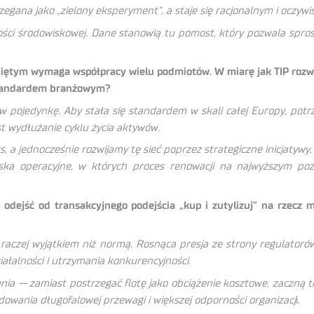
zegana jako „zielony eksperyment”, a staje się racjonalnym i oczy
ności środowiskowej. Dane stanowią tu pomost, który pozwala spro
ętym wymaga współpracy wielu podmiotów. W miarę jak TIP rozwija
 standardem branżowym?
 pojedynkę. Aby stała się standardem w skali całej Europy, potr
st wydłużanie cyklu życia aktywów.
 jednocześnie rozwijamy tę sieć poprzez strategiczne inicjatywy, t
a operacyjne, w których proces renowacji na najwyższym pozio
 odejść od transakcyjnego podejścia „kup i zutylizuj” na rzecz
się raczej wyjątkiem niż normą. Rosnąca presja ze strony regulato
ałalności i utrzymania konkurencyjności.
lenia — zamiast postrzegać flotę jako obciążenie kosztowe, zaczną 
dowania długofalowej przewagi i większej odporności organizacj
i.