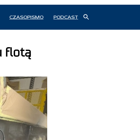
Search
CZASOPISMO
PODCAST
for:
Search Button
 flotą