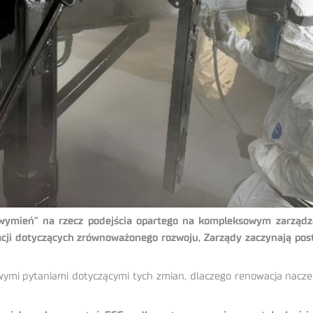
wymień” na rzecz podejścia opartego na kompleksowym zarządza
lacji dotyczących zrównoważonego rozwoju, Zarządy zaczynają post
mi pytaniami dotyczącymi tych zmian, dlaczego renowacja naczep s