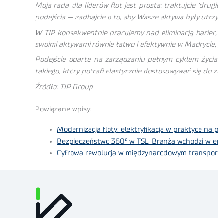
Moja rada dla liderów flot jest prosta: traktujcie ‘dru
podejścia — zadbajcie o to, aby Wasze aktywa były utrz
W TIP konsekwentnie pracujemy nad eliminacją barier, 
swoimi aktywami równie łatwo i efektywnie w Madrycie, j
Podejście oparte na zarządzaniu pełnym cyklem życi
takiego, który potrafi elastycznie dostosowywać się do z
Źródło: TIP Group
Powiązane wpisy:
Modernizacja floty: elektryfikacja w praktyce na
Bezpieczeństwo 360° w TSL. Branża wchodzi w 
Cyfrowa rewolucja w międzynarodowym transporci