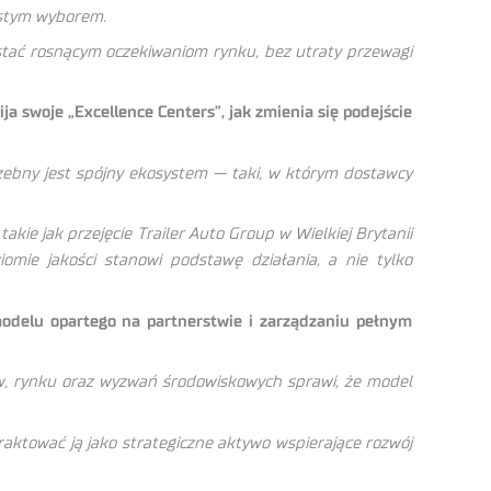
wistym wyborem.
stać rosnącym oczekiwaniom rynku, bez utraty przewagi
 swoje „Excellence Centers”, jak zmienia się podejście
zebny jest spójny ekosystem — taki, w którym dostawcy
akie jak przejęcie Trailer Auto Group w Wielkiej Brytanii
mie jakości stanowi podstawę działania, a nie tylko
 modelu opartego na partnerstwie i zarządzaniu pełnym
rów, rynku oraz wyzwań środowiskowych sprawi, że model
traktować ją jako strategiczne aktywo wspierające rozwój