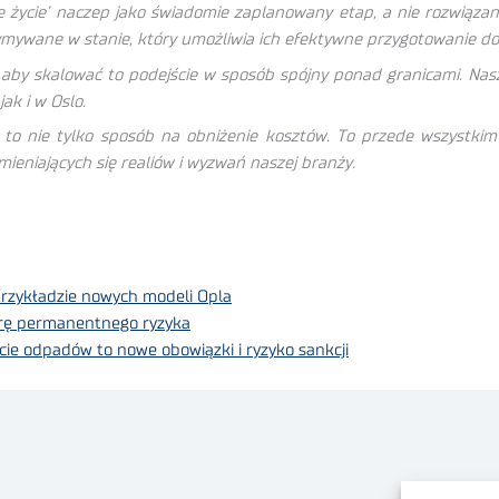
gie życie’ naczep jako świadomie zaplanowany etap, a nie rozwiąza
ymywane w stanie, który umożliwia ich efektywne przygotowanie do
aby skalować to podejście w sposób spójny ponad granicami. Nasz
ak i w Oslo.
a to nie tylko sposób na obniżenie kosztów. To przede wszystk
mieniających się realiów i wyzwań naszej branży.
 przykładzie nowych modeli Opla
erę permanentnego ryzyka
e odpadów to nowe obowiązki i ryzyko sankcji