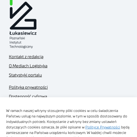
Kontakt z redakcją
O Mediach Logistyka
Statystyki portalu
Polityka prywatności
Dostępność cyfrowa
Regulamin Portalu
W ramach naszej witryny stosujemy pliki cookies w celu świadczenia
Regulamin sklepu
Państwu usług na najwyższym poziomie, w tym w sposób dostosowany do
indywidualnych potrzeb. Korzystanie z witryny bez zmiany ustawień
dotyczących cookies oznacza, że pliki opisane w
Polityce Prywatności
będą
zamieszczane na Państwa urządzeniu końcowym. W każdej chwili możecie