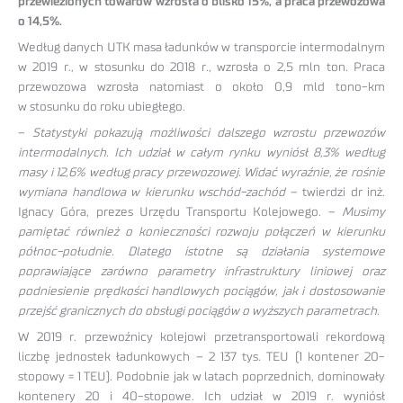
przewiezionych towarów wzrosła o blisko 15%, a praca przewozowa
o 14,5%.
Według danych UTK masa ładunków w transporcie intermodalnym
w 2019 r., w stosunku do 2018 r., wzrosła o 2,5 mln ton. Praca
przewozowa wzrosła natomiast o około 0,9 mld tono-km
w stosunku do roku ubiegłego.
–
Statystyki pokazują możliwości dalszego wzrostu przewozów
intermodalnych. Ich udział w całym rynku wyniósł 8,3% według
masy i 12,6% według pracy przewozowej. Widać wyraźnie, że rośnie
wymiana handlowa w kierunku wschód-zachód
– twierdzi dr inż.
Ignacy Góra, prezes Urzędu Transportu Kolejowego. –
Musimy
pamiętać również o konieczności rozwoju połączeń w kierunku
północ-południe. Dlatego istotne są działania systemowe
poprawiające zarówno parametry infrastruktury liniowej oraz
podniesienie prędkości handlowych pociągów, jak i dostosowanie
przejść granicznych do obsługi pociągów o wyższych parametrach.
W 2019 r. przewoźnicy kolejowi przetransportowali rekordową
liczbę jednostek ładunkowych – 2 137 tys. TEU (1 kontener 20-
stopowy = 1 TEU). Podobnie jak w latach poprzednich, dominowały
kontenery 20 i 40-stopowe. Ich udział w 2019 r. wyniósł