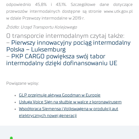
odpowiednio 45,8% i 43,1%. Szczegółowe dane dotyczące
przewozów intermodalnych dostępne są stronie www.utk.gov.pl
w dziale Przewozy intermodalne w 2019 r.
Źródło: Urząd Transportu Kolejowego
O transporcie intermodalnym czytaj także:
–
Pierwszy innowacyjny pociąg intermodalny
Polska – Luksemburg
–
PKP CARGO powiększa swój tabor
intermodalny dzięki dofinansowaniu UE
Powiązane wpisy:
GLP przejmuje aktywa Goodman w Europie
Usługa Voice Sign na służbie w walce z koronawirusem
Współpraca Siemensa i Volkswagena w produkcji aut
elektrycznych nowej generacji