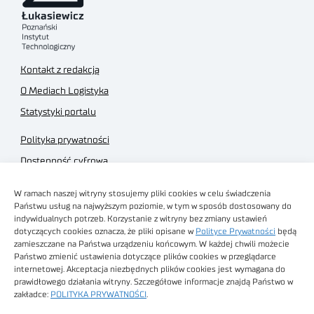
Kontakt z redakcją
O Mediach Logistyka
Statystyki portalu
Polityka prywatności
Dostępność cyfrowa
Regulamin Portalu
W ramach naszej witryny stosujemy pliki cookies w celu świadczenia
Regulamin sklepu
Państwu usług na najwyższym poziomie, w tym w sposób dostosowany do
indywidualnych potrzeb. Korzystanie z witryny bez zmiany ustawień
dotyczących cookies oznacza, że pliki opisane w
Polityce Prywatności
będą
zamieszczane na Państwa urządzeniu końcowym. W każdej chwili możecie
Państwo zmienić ustawienia dotyczące plików cookies w przeglądarce
internetowej. Akceptacja niezbędnych plików cookies jest wymagana do
Obrazy stockowe
prawidłowego działania witryny. Szczegółowe informacje znajdą Państwo w
autorstwa
zakładce:
POLITYKA PRYWATNOŚCI
.