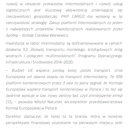
rozwój w obszarze przewozów intermodalnych i rozwój usług
logistycznych jest kluczową aktywnością zmieniającej się
rzeczywistości gospodarczej. PKP CARGO ma wpisaną w tę
rzeczywistość strategię. Zakup platform intermodalnych to jeden
z największych projektów inwestycyjnych realizowanych przez
Spółkę
– dodaje Czesław Warsewicz.
Inwestycje w tabor intermodalny są dofinansowywane w ramach
działania 3.2 „Rozwój transportu morskiego, śródlądowych dróg
wodnych i połączeń multimodalnych” Programu Operacyjnego
Infrastruktura i Środowisko 2014-2020.
–
Budżet UE wspiera polską kolej, polski transport. Unia
Europejska od dawna stawia na transport intermodalny. Te 936
platform kontenerowych przez 3 lata to jasny sygnał, że Komisja
Europejska wspiera transport kontenerowy w Polsce i to też się
świetnie wpisuje w tzw. nowy zielony ład, czyli zmniejszenie emisji
CO
– zauważa Witold Naturski, wicedyrektor przedstawicielstwa
2
Komisji Europejskiej w Polsce.
Dyrektor zaznaczył, że kolej to ta branża, która w kolejnej
perspektywie finansowej pozostanie na pierwszym miejscu, jeśli