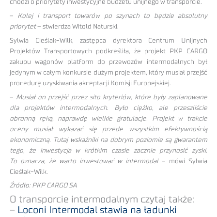
chodzi o priorytety inwestycyjne budżetu unijnego w transporcie.
–
Kolej i transport towarów po szynach to będzie absolutny
priorytet
– stwierdza Witold Naturski.
Sylwia Cieślak-Wilk, zastępca dyrektora Centrum Unijnych
Projektów Transportowych podkreśliła, że projekt PKP CARGO
zakupu wagonów platform do przewozów intermodalnych był
jedynym w całym konkursie dużym projektem, który musiał przejść
procedurę uzyskiwania akceptacji Komisji Europejskiej.
–
Musiał on przejść przez sito kryteriów, które były zaplanowane
dla projektów intermodalnych. Było ciężko, ale przeszliście
obronną ręką, naprawdę wielkie gratulacje. Projekt w trakcie
oceny musiał wykazać się przede wszystkim efektywnością
ekonomiczną. Tutaj wskaźniki na dobrym poziomie są gwarantem
tego, że inwestycja w krótkim czasie zacznie przynosić zyski.
To oznacza, że warto inwestować w intermodal
– mówi Sylwia
Cieślak-Wilk.
Źródło: PKP CARGO SA
O transporcie intermodalnym czytaj także:
–
Loconi Intermodal stawia na ładunki