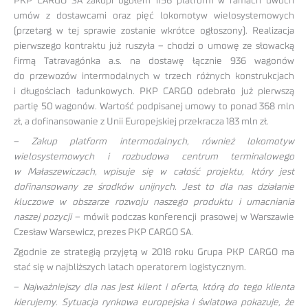
PKP CARGO SA zakupi ogółem 1156 platform w ramach dwóch
umów z dostawcami oraz pięć lokomotyw wielosystemowych
(przetarg w tej sprawie zostanie wkrótce ogłoszony). Realizacja
pierwszego kontraktu już ruszyła – chodzi o umowę ze słowacką
firmą Tatravagónka a.s. na dostawę łącznie 936 wagonów
do przewozów intermodalnych w trzech różnych konstrukcjach
i długościach ładunkowych. PKP CARGO odebrało już pierwszą
partię 50 wagonów. Wartość podpisanej umowy to ponad 368 mln
zł, a dofinansowanie z Unii Europejskiej przekracza 183 mln zł.
–
Zakup platform intermodalnych, również lokomotyw
wielosystemowych i rozbudowa centrum terminalowego
w Małaszewiczach, wpisuje się w całość projektu, który jest
dofinansowany ze środków unijnych. Jest to dla nas działanie
kluczowe w obszarze rozwoju naszego produktu i umacniania
naszej pozycji
– mówił podczas konferencji prasowej w Warszawie
Czesław Warsewicz, prezes PKP CARGO SA.
Zgodnie ze strategią przyjętą w 2018 roku Grupa PKP CARGO ma
stać się w najbliższych latach operatorem logistycznym.
–
Najważniejszy dla nas jest klient i oferta, którą do tego klienta
kierujemy. Sytuacja rynkowa europejska i światowa pokazuje, że