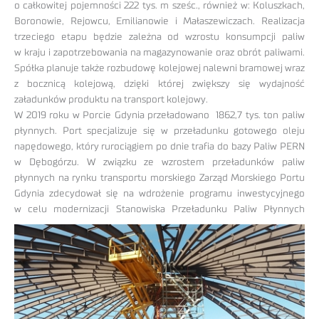
o całkowitej pojemności 222 tys. m sześc., również w: Koluszkach,
Boronowie, Rejowcu, Emilianowie i Małaszewiczach. Realizacja
trzeciego etapu będzie zależna od wzrostu konsumpcji paliw
w kraju i zapotrzebowania na magazynowanie oraz obrót paliwami.
Spółka planuje także rozbudowę kolejowej nalewni bramowej wraz
z bocznicą kolejową, dzięki której zwiększy się wydajność
załadunków produktu na transport kolejowy.
W 2019 roku w Porcie Gdynia przeładowano 1862,7 tys. ton paliw
płynnych. Port specjalizuje się w przeładunku gotowego oleju
napędowego, który rurociągiem po dnie trafia do bazy Paliw PERN
w Dębogórzu. W związku ze wzrostem przeładunków paliw
płynnych na rynku transportu morskiego Zarząd Morskiego Portu
Gdynia zdecydował się na wdrożenie programu inwestycyjnego
w celu
modernizacji Stanowiska Przeładunku Paliw Płynnych