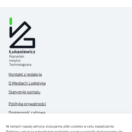
Kontakt z redakcją
O Mediach Logistyka
Statystyki portalu
Polityka prywatności
Dostępność cyfrowa
Regulamin Portalu
W ramach naszej witryny stosujemy pliki cookies w celu świadczenia
Regulamin sklepu
Państwu usług na najwyższym poziomie, w tym w sposób dostosowany do