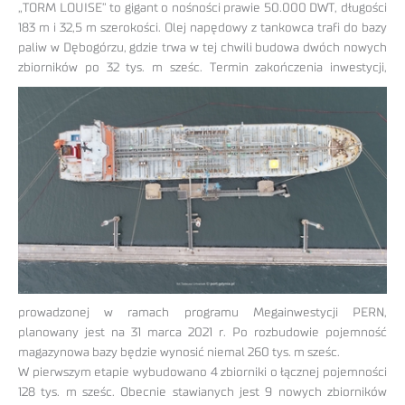
„TORM LOUISE” to gigant o nośności prawie 50.000 DWT, długości
183 m i 32,5 m szerokości. Olej napędowy z tankowca trafi do bazy
paliw w Dębogórzu, gdzie trwa w tej chwili budowa dwóch nowych
zbiorników po 32 tys. m sześc. Termin zakończenia inwestycji,
prowadzonej w ramach programu Megainwestycji PERN,
planowany jest na 31 marca 2021 r. Po rozbudowie pojemność
magazynowa bazy będzie wynosić niemal 260 tys. m sześc.
W pierwszym etapie wybudowano 4 zbiorniki o łącznej pojemności
128 tys. m sześc. Obecnie stawianych jest 9 nowych zbiorników