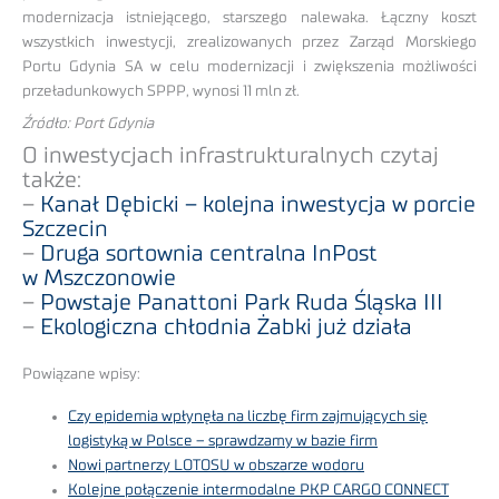
modernizacja istniejącego, starszego nalewaka. Łączny koszt
wszystkich inwestycji, zrealizowanych przez Zarząd Morskiego
Portu Gdynia SA w celu modernizacji i zwiększenia możliwości
przeładunkowych SPPP, wynosi 11 mln zł.
Źródło: Port Gdynia
O inwestycjach infrastrukturalnych czytaj
także:
–
Kanał Dębicki – kolejna inwestycja w porcie
Szczecin
–
Druga sortownia centralna InPost
w Mszczonowie
–
Powstaje Panattoni Park Ruda Śląska III
–
Ekologiczna chłodnia Żabki już działa
Powiązane wpisy:
Czy epidemia wpłynęła na liczbę firm zajmujących się
logistyką w Polsce – sprawdzamy w bazie firm
Nowi partnerzy LOTOSU w obszarze wodoru
Kolejne połączenie intermodalne PKP CARGO CONNECT