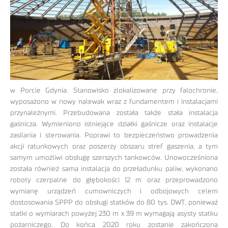
w Porcie Gdynia. Stanowisko zlokalizowane przy falochronie,
wyposażono w nowy nalewak wraz z fundamentem i instalacjami
przynależnymi. Przebudowana została także stała instalacja
gaśnicza. Wymieniono istniejące działki gaśnicze oraz instalacje
zasilania i sterowania. Poprawi to bezpieczeństwo prowadzenia
akcji ratunkowych oraz poszerzy obszaru stref gaszenia, a tym
samym umożliwi obsługę szerszych tankowców. Unowocześniona
została również sama instalacja do przeładunku paliw, wykonano
roboty czerpalne do głębokości 12 m oraz przeprowadzono
wymianę urządzeń cumowniczych i odbojowych celem
dostosowania SPPP do obsługi statków do 80 tys. DWT, ponieważ
statki o wymiarach powyżej 230 m x 39 m wymagają asysty statku
pożarniczego. Do końca 2020 roku zostanie zakończona