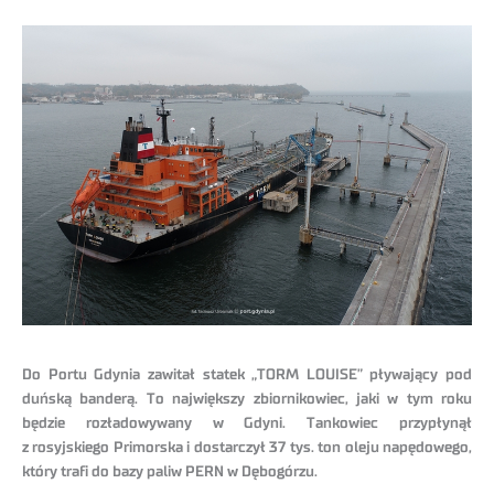
Do Portu Gdynia zawitał statek „TORM LOUISE” pływający pod
duńską banderą. To największy zbiornikowiec, jaki w tym roku
będzie rozładowywany w Gdyni. Tankowiec przypłynął
z rosyjskiego Primorska i dostarczył 37 tys. ton oleju napędowego,
który trafi do bazy paliw PERN w Dębogórzu.