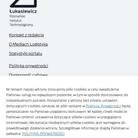
Kontakt z redakcją
O Mediach Logistyka
Statystyki portalu
Polityka prywatności
Dostępność cyfrowa
Regulamin Portalu
W ramach naszej witryny stosujemy pliki cookies w celu świadczenia
Regulamin sklepu
Państwu usług na najwyższym poziomie, w tym w sposób dostosowany do
indywidualnych potrzeb. Korzystanie z witryny bez zmiany ustawień
dotyczących cookies oznacza, że pliki opisane w
Polityce Prywatności
będą
zamieszczane na Państwa urządzeniu końcowym. W każdej chwili możecie
Państwo zmienić ustawienia dotyczące plików cookies w przeglądarce
internetowej. Akceptacja niezbędnych plików cookies jest wymagana do
Obrazy stockowe
prawidłowego działania witryny. Szczegółowe informacje znajdą Państwo w
autorstwa
zakładce:
POLITYKA PRYWATNOŚCI
.