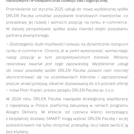
handlowymi i e-sklepami oraz rozwoju sieci logistycznej.
Przeniesienie od stycznia 2025 usługi do nowo wydzielonej spółki
ORLEN Paczka umożliwi pozyskanie branżowych inwestorów, co
przyspieszy jej rozwój i wzmocni pozycję na rynku e-commerce.
W dalszej perspektywie spółka zyska również dzięki pozyskaniu
partnera zewnętrznego.
– Dostrzegamy duże możliwości rozwoju na dynamicznie rosnącym
rynku e-commerce. Chcemy je w pełni wykorzystać, wzmacniając
naszą pozycję w tym perspektywicznym biznesie. Miniony
rekordowy kwartał jest tego zapowiedzią. Wydzielenie usługi
do nowo powstałej spółki ORLEN Paczka pozwoli nam mocniej
skoncentrować się na oczekiwaniach klientów i zaproponować
jeszcze atrakcyjniejszą, idealnie dopasowaną do ich potrzeb ofertę
– mówi Piotr Krężel, prezes zarządu ORLEN Paczka sp. z o.o.
W 2024 roku ORLEN Paczka nawiązała strategiczną współpracę
z największą w Polsce platformą zakupową w ramach programu
Allegro Delivery. W efekcie od czerwca klienci korzystający
z bezpłatnej dostawy SMART! mogą wybrać ORLEN Paczkę i za jej
pośrednictwem nie tylko otrzymać przesyłkę, lecz także zwrócić ją
bez etykiety.