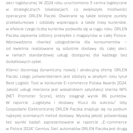
sieci logistycznej. W 2024 roku uruchomiono 3 centra logistyczne
w strategicznych lokalizacjach, co zwiększyło możliwości
operacyjne ORLEN Paczki. Otwierane są także kolejne punkty
przeładunkowe i oddziały wspierające, a także trasy kurierskie,
w efekcie czego liczba kurierów podwoiła się w ciągu roku. ORLEN
Paczka zapewnia odbiory przesyłek z magazynów w całej Polsce.
Wprowadzono również udogodnienia dla konsumentów –
od kwietnia realizowane są sobotnie dostawy do całej sieci,
w ramach standardowej usługi, dostępnej dla każdego bez
dodatkowych opłat.
Klienci doceniają dynamiczny rozwój i atrakcyjną ofertę ORLEN
Paczki, czego potwierdzeniem jest zdobyty w zeszłym roku tytuł
Best Logistic Tool w konkursie E-commerce Polska Awards 2024.
Jakość usługi mierzona jest wskaźnikiem satysfakcji klienta NPS
(NET Promoter Score), który osiągnął wynik 86 punktów.
W raporcie „Logistyka i dostawy. Klucz do sukcesu” Izby
Gospodarki Elektronicznej ORLEN Paczka znajduje się na podium
najlepiej ocenianych metod dostawy. Wysoką jakość potwierdzają
też wyniki badań zaprezentowane w raporcie „E-commerce
w Polsce 2024” Gemius. Sieć automatów ORLEN Paczka jest drugą