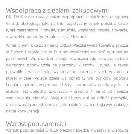
Współpraca z sieciami zakupowymi
ORLEN Paczka rozwija także współpracę z platformą zakupową
Vinted, obsługując jako partner logistyczny rynek polski, a także
rynki zagraniczne: litewski, rumuński, węgierski, czeski, słowacki,
szwedzki oraz kontynentalną część Finlandii.
W minionym roku pod marką ORLEN Paczka wystartowała pierwsza
w Polsce i największa w Europie współdzielona sieć automatów
paczkowych. Wprowadzenie tego nowoczesnego rozwiązania było
skuteczną odpowiedzią na potrzeby klientów i rynku, a także
pozwoliło jeszcze lepiej wykorzystać potencjał sieci, w ramach
której w całej Polsce działa już ponad 12 tys. punktów odbioru
i nadania paczek, w tym ponad 6 tys. automatów paczkowych. Ich
atutem jest dogodna lokalizacja – średnio 7 minut od miejsca
zamieszkania klientów. Mają oni aż trzy dni na odbiór przesyłki,
z możliwością przedłużenia o jeden dzień, czym usługa wyróżnia się
na tle konkurencji.
Wzrost popularności
Wzrost popularności ORLEN Paczki napędza inwestycje w rozwój