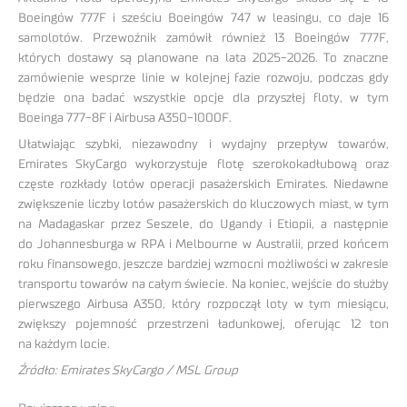
Boeingów 777F i sześciu Boeingów 747 w leasingu, co daje 16
samolotów. Przewoźnik zamówił również 13 Boeingów 777F,
których dostawy są planowane na lata 2025-2026. To znaczne
zamówienie wesprze linie w kolejnej fazie rozwoju, podczas gdy
będzie ona badać wszystkie opcje dla przyszłej floty, w tym
Boeinga 777-8F i Airbusa A350-1000F.
Ułatwiając szybki, niezawodny i wydajny przepływ towarów,
Emirates SkyCargo wykorzystuje flotę szerokokadłubową oraz
częste rozkłady lotów operacji pasażerskich Emirates. Niedawne
zwiększenie liczby lotów pasażerskich do kluczowych miast, w tym
na Madagaskar przez Seszele, do Ugandy i Etiopii, a następnie
do Johannesburga w RPA i Melbourne w Australii, przed końcem
roku finansowego, jeszcze bardziej wzmocni możliwości w zakresie
transportu towarów na całym świecie. Na koniec, wejście do służby
pierwszego Airbusa A350, który rozpoczął loty w tym miesiącu,
zwiększy pojemność przestrzeni ładunkowej, oferując 12 ton
na każdym locie.
Źródło: Emirates SkyCargo / MSL Group