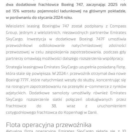
dwa dodatkowe frachtowce Boeing 747, zaczynając 2025 rok
od 15% wzrostu pojemności ładunkowej na głównym pokładzie,
w porównaniu do stycznia 2024 roku.
Wieloletni leasing Boeingów 747 został podpisany z Compass
Group, jednym z wieloletnich, niezawodnych partnerów Emirates
SkyCargo. Inwestycja w dodatkowe Boeingi 747F umożliwia
przewoźnikowi odblokowanie natychmiastowej zdolności
przewozowej w celu zaspokojenia zapotrzebowania, podczas gdy
partnerzy omawiają możliwości dalszego rozszerzenia współpracy.
Strategia leasingowa Emirates SkyCargo uzupełnia posiadaną flotę,
która stale się powiększa. W 2024 r. przewoźnik otrzymał dwa nowe
Boeingi 777F, które natychmiast weszły do służby, koncentrując się
na rosnącym zapotrzebowaniu na przesyłki e-commerce z rynków
azjatyckich. Dodatkowe samoloty umożliwiły również Emirates
SkyCargo rozszerzenie siatki połączeń obsługiwanych przez
frachtowce do 38, wraz z uruchomieniem
cotygodniowego frachtowca do Kopenhagi w Danii.
Flota operacyjna przewoźnika
Aktualna flota operacyjna Emirates SkyCargo składa się z 10