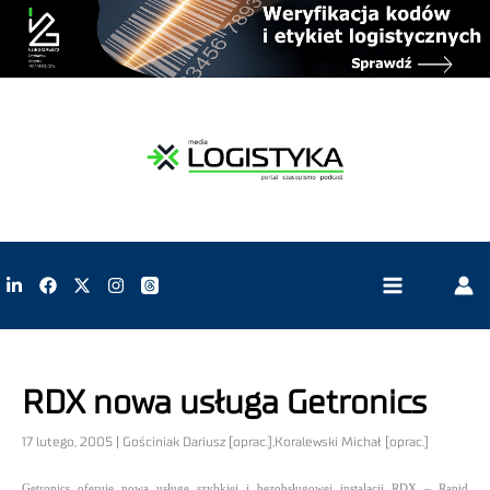
RDX nowa usługa Getronics
17 lutego, 2005 | Gościniak Dariusz [oprac.],Koralewski Michał [oprac.]
Getronics oferuje nową usługę szybkiej i bezobsługowej instalacji RDX – Rapid