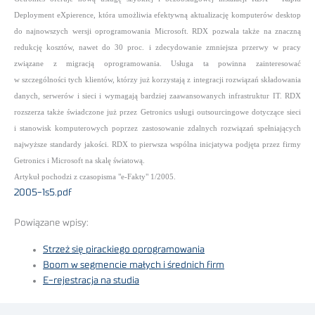
Deployment eXpierence, która umożliwia efektywną aktualizację komputerów desktop
do najnowszych wersji oprogramowania Microsoft. RDX pozwala także na znaczną
redukcję kosztów, nawet do 30 proc. i zdecydowanie zmniejsza przerwy w pracy
związane z migracją oprogramowania. Usługa ta powinna zainteresować
w szczególności tych klientów, którzy już korzystają z integracji rozwiązań składowania
danych, serwerów i sieci i wymagają bardziej zaawansowanych infrastruktur IT. RDX
rozszerza także świadczone już przez Getronics usługi outsourcingowe dotyczące sieci
i stanowisk komputerowych poprzez zastosowanie zdalnych rozwiązań spełniających
najwyższe standardy jakości. RDX to pierwsza wspólna inicjatywa podjęta przez firmy
Getronics i Microsoft na skalę światową.
Artykuł pochodzi z czasopisma "e-Fakty" 1/2005.
2005-1s5.pdf
Powiązane wpisy:
Strzeż się pirackiego oprogramowania
Boom w segmencie małych i średnich firm
E-rejestracja na studia