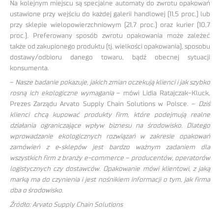
Na kolejnym miejscu są specjalne automaty do zwrotu opakowań
ustawione przy wejściu do każdej galerii handlowej (11,5 proc.) lub
przy sklepie wielopowierzchniowym (21,7 proc.) oraz kurier (10,7
proc.). Preferowany sposób zwrotu opakowania może zależeć
także od zakupionego produktu (tj. wielkości opakowania), sposobu
dostawy/odbioru danego towaru, bądź obecnej sytuacji
konsumenta.
–
Nasze badanie pokazuje, jakich zmian oczekują klienci i jak szybko
rosną ich ekologiczne wymagania
– mówi Lidia Ratajczak-Kluck,
Prezes Zarządu Arvato Supply Chain Solutions w Polsce. –
Dziś
klienci chcą kupować produkty firm, które podejmują realne
działania ograniczające wpływ biznesu na środowisko. Dlatego
wprowadzanie ekologicznych rozwiązań w zakresie opakowań
zamówień z e‑sklepów jest bardzo ważnym zadaniem dla
wszystkich firm z branży e-commerce – producentów, operatorów
logistycznych czy dostawców. Opakowanie mówi klientowi, z jaką
marką ma do czynienia i jest nośnikiem informacji o tym, jak firma
dba o środowisko.
Źródło: Arvato Supply Chain Solutions