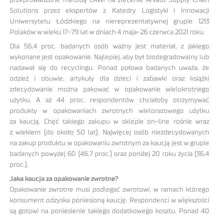
Solutions przez ekspertów z Katedry Logistyki i Innowacji
Uniwersytetu Łódzkiego na niereprezentatywnej grupie 1213
Polaków w wieku 17-79 lat w dniach 4 maja-26 czerwca 2021 roku.
Dla 56,4 proc. badanych osób ważny jest materiał, z jakiego
wykonane jest opakowanie. Najlepiej, aby był biodegradowalny lub
nadawał się do recyclingu. Ponad połowa badanych uważa, że
odzież i obuwie, artykuły dla dzieci i zabawki oraz książki
zdecydowanie można pakować w opakowanie wielokrotnego
użytku. A aż 44 proc. respondentów chciałoby otrzymywać
produkty w opakowaniach zwrotnych wielorazowego użytku
za kaucją. Chęć takiego zakupu w sklepie on-line rośnie wraz
z wiekiem (do około 50 lat). Najwięcej osób niezdecydowanych
na zakup produktu w opakowaniu zwrotnym za kaucją jest w grupie
badanych powyżej 60 (46,7 proc.) oraz poniżej 20 roku życia (36,4
proc.).
Jaka kaucja za opakowanie zwrotne?
Opakowanie zwrotne musi podlegać zwrotowi, w ramach którego
konsument odzyska poniesioną kaucję. Respondenci w większości
są gotowi na poniesienie takiego dodatkowego kosztu. Ponad 40