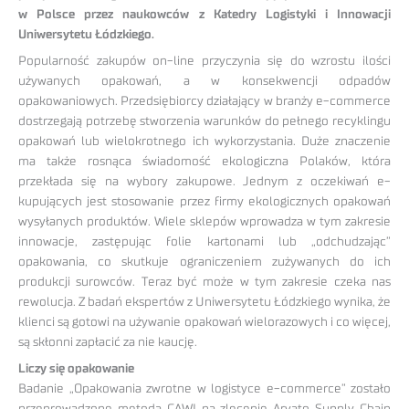
w Polsce przez naukowców z Katedry Logistyki i Innowacji
Uniwersytetu Łódzkiego.
Popularność zakupów on-line przyczynia się do wzrostu ilości
używanych opakowań, a w konsekwencji odpadów
opakowaniowych. Przedsiębiorcy działający w branży e-commerce
dostrzegają potrzebę stworzenia warunków do pełnego recyklingu
opakowań lub wielokrotnego ich wykorzystania. Duże znaczenie
ma także rosnąca świadomość ekologiczna Polaków, która
przekłada się na wybory zakupowe. Jednym z oczekiwań e-
kupujących jest stosowanie przez firmy ekologicznych opakowań
wysyłanych produktów. Wiele sklepów wprowadza w tym zakresie
innowacje, zastępując folie kartonami lub „odchudzając”
opakowania, co skutkuje ograniczeniem zużywanych do ich
produkcji surowców. Teraz być może w tym zakresie czeka nas
rewolucja. Z badań ekspertów z Uniwersytetu Łódzkiego wynika, że
klienci są gotowi na używanie opakowań wielorazowych i co więcej,
są skłonni zapłacić za nie kaucję.
Liczy się opakowanie
Badanie „Opakowania zwrotne w logistyce e-commerce” zostało
przeprowadzone metodą CAWI na zlecenie Arvato Supply Chain