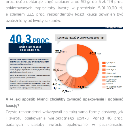
proc. osób deklaruje chęć zapłacenia od 50 gr do 5 zł. 11,9 proc.
ankietowanych zapłaciłoby kwotę w przedziale 5,01−10,00 zł,
a zdaniem 22,5 proc. respondentów koszt kaucji powinien być
uzależniony od kwoty zakupów.
A w jaki sposób klienci chcieliby zwracać opakowanie i odbierać
kaucję?
Często respondenci wskazywali na taką samą formę dostawy, jak
i zwrotu opakowania wielokrotnego użytku. Ponad 46 proc.
badanych chciałoby zwrócić opakowanie w paczkomacie.