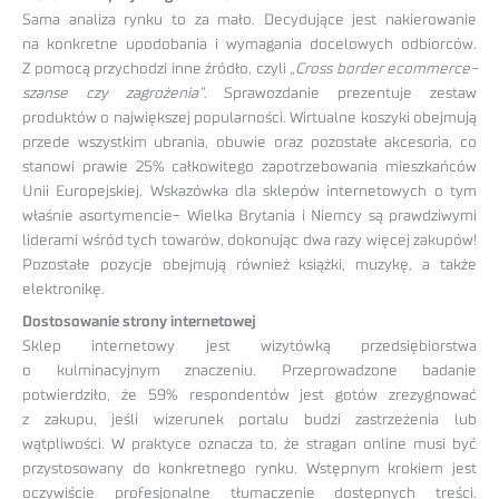
Sama analiza rynku to za mało. Decydujące jest nakierowanie
na konkretne upodobania i wymagania docelowych odbiorców.
Z pomocą przychodzi inne źródło, czyli
„Cross border ecommerce-
szanse czy zagrożenia”
. Sprawozdanie prezentuje zestaw
produktów o największej popularności. Wirtualne koszyki obejmują
przede wszystkim ubrania, obuwie oraz pozostałe akcesoria, co
stanowi prawie 25% całkowitego zapotrzebowania mieszkańców
Unii Europejskiej. Wskazówka dla sklepów internetowych o tym
właśnie asortymencie- Wielka Brytania i Niemcy są prawdziwymi
liderami wśród tych towarów, dokonując dwa razy więcej zakupów!
Pozostałe pozycje obejmują również książki, muzykę, a także
elektronikę.
Dostosowanie strony internetowej
Sklep internetowy jest wizytówką przedsiębiorstwa
o kulminacyjnym znaczeniu. Przeprowadzone badanie
potwierdziło, że 59% respondentów jest gotów zrezygnować
z zakupu, jeśli wizerunek portalu budzi zastrzeżenia lub
wątpliwości. W praktyce oznacza to, że stragan online musi być
przystosowany do konkretnego rynku. Wstępnym krokiem jest
oczywiście profesjonalne tłumaczenie dostępnych treści.