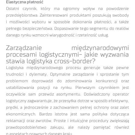
Elastyczna płatność
Ostatni czynnik, który ma ogromny wpływ na powodzenie
przedsiębiorstwa. Zainteresowani produktami poszukują swobody
i możliwości wyboru w sposobie dokonania płatności, a także
pełnego bezpieczeństwa. Dopasowanie tego segmentu do realiów
danego rynku wzmocni wiarygodność i rzetelność usług.
Zarządzanie międzynarodowymi
procesami logistycznymi- jakie wyzwania
stawia logistyka cross-border?
Logistyka międzynarodowego procesu generuje także pewne
trudności i dylematy. Optymalne zarządzanie i sprostanie tym
problemom doprowadzi do zdominowania konkurencji oraz
ustabilizowania pozycji na rynku. Pierwszym czynnikiem jest
oczywiście sam przewóz asortymentu. Doświadczony operator
logistyczny zagwarantuje, że przesyłka dotrze w sposób efektywny,
prędki, a jednocześnie z zachowaniem pełnej ochrony oraz zalet
ekonomicznych. Bardzo istotna jest sama polityka dotycząca
reklamacji oraz zwrotów. Proste i intuicyjne procedury zwiększają
prawdopodobieństwo zakupu, ale należy pamiętać również
o aspektach prawnych danego kraju.