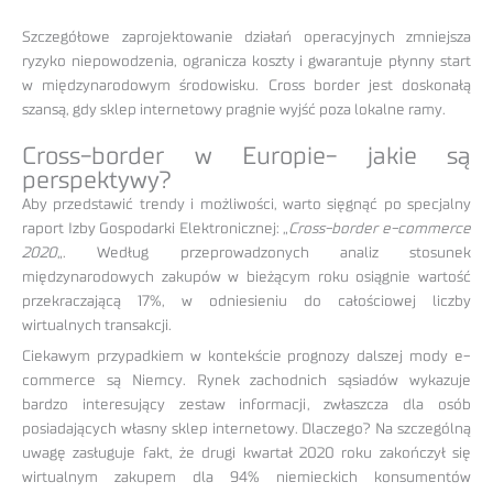
Szczegółowe zaprojektowanie działań operacyjnych zmniejsza
ryzyko niepowodzenia, ogranicza koszty i gwarantuje płynny start
w międzynarodowym środowisku. Cross border jest doskonałą
szansą, gdy sklep internetowy pragnie wyjść poza lokalne ramy.
Cross-border w Europie- jakie są
perspektywy?
Aby przedstawić trendy i możliwości, warto sięgnąć po specjalny
raport Izby Gospodarki Elektronicznej: „
Cross-border e-commerce
2020
„. Według przeprowadzonych analiz stosunek
międzynarodowych zakupów w bieżącym roku osiągnie wartość
przekraczającą 17%, w odniesieniu do całościowej liczby
wirtualnych transakcji.
Ciekawym przypadkiem w kontekście prognozy dalszej mody e-
commerce są Niemcy. Rynek zachodnich sąsiadów wykazuje
bardzo interesujący zestaw informacji, zwłaszcza dla osób
posiadających własny sklep internetowy. Dlaczego? Na szczególną
uwagę zasługuje fakt, że drugi kwartał 2020 roku zakończył się
wirtualnym zakupem dla 94% niemieckich konsumentów