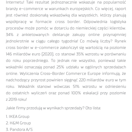
Internetu! Taki rezultat jednoznacznie wskazuje na popularność
branży e-commerce w warunkach europejskich. Co więcej, raport
jest również doskonałą wskazówką dla wszystkich, którzy planują
współpracę w formacie cross border. Odpowiednia logistyka
procesów może pomóc w dotarciu do niemieckiej części klientów.
34% z ankietowanych deklaruje zakupy online przynajmniej
jednokrotnie w ciągu całego tygodnia! Co mówią liczby? Rynek
cross border w e-commerce zakończył się wartością na poziomie
146 miliardów euro (2020), co stanowi 35% wzrostu w porównaniu
do roku poprzedniego. To jednak nie wszystko, ponieważ takie
wskaźniki oznaczają ponad 25% udziału w ogólnych sprzedażach
online. Wyliczenia Cross-Border Commerce Europe informują, że
nadchodzący przyrost powinien sięgnąć 220 miliardów euro w tym
roku. Wskaźnik stanowi wówczas 51% wzrostu w odniesieniu
do ostatnich wyliczeń oraz ponad 100% eskalacji przy poziomie
z 2019 roku!
Jakie firmy przodują w wynikach sprzedaży? Oto lista:
1. IKEA Group
2. H&M Group
3. Pandora A/S