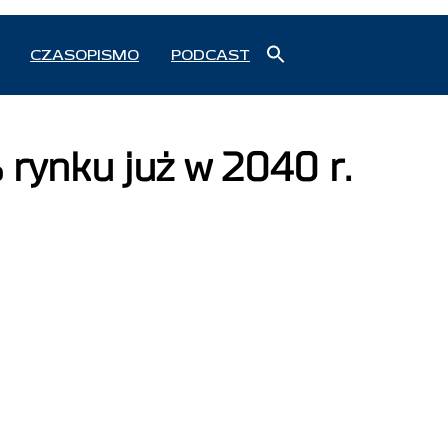
Search
CZASOPISMO
PODCAST
for:
Search Button
rynku już w 2040 r.