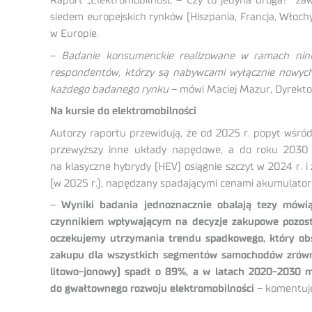
Raport „Elektromobilność – Czy to jedyna droga?” za
siedem europejskich rynków (Hiszpania, Francja, Włoch
w Europie.
–
Badanie konsumenckie realizowane w ramach ninie
respondentów, którzy są nabywcami wyłącznie nowych
każdego badanego rynku
– mówi Maciej Mazur, Dyrektor
Na kursie do elektromobilności
Autorzy raportu przewidują, że od 2025 r. popyt wśró
przewyższy inne układy napędowe, a do roku 2030 
na klasyczne hybrydy (HEV) osiągnie szczyt w 2024 r. 
(w 2025 r.), napędzany spadającymi cenami akumulatoró
–
Wyniki badania jednoznacznie obalają tezy mówi
czynnikiem wpływającym na decyzje zakupowe pozosta
oczekujemy utrzymania trendu spadkowego, który obs
zakupu dla wszystkich segmentów samochodów zrównaj
litowo-jonowy) spadł o 89%, a w latach 2020-2030 m
do gwałtownego rozwoju elektromobilności
– komentuje