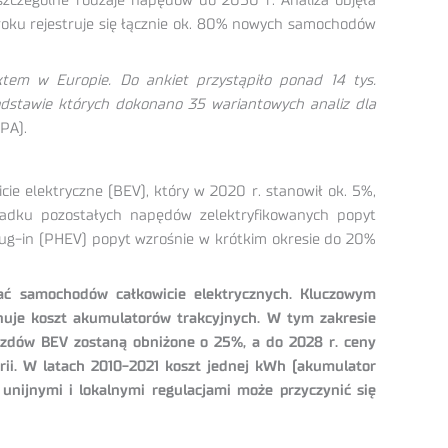
szczególne rodzaje napędów do 2050 r. Analiza objęła
 roku rejestruje się łącznie ok. 80% nowych samochodów
tem w Europie. Do ankiet przystąpiło ponad 14 tys.
dstawie których dokonano 35 wariantowych analiz dla
PA).
e elektryczne (BEV), który w 2020 r. stanowił ok. 5%,
adku pozostałych napędów zelektryfikowanych popyt
plug-in (PHEV) popyt wzrośnie w krótkim okresie do 20%
ać samochodów całkowicie elektrycznych. Kluczowym
nuje koszt akumulatorów trakcyjnych. W tym zakresie
azdów BEV zostaną obniżone o 25%, a do 2028 r. ceny
ii. W latach 2010-2021 koszt jednej kWh (akumulator
nijnymi i lokalnymi regulacjami może przyczynić się