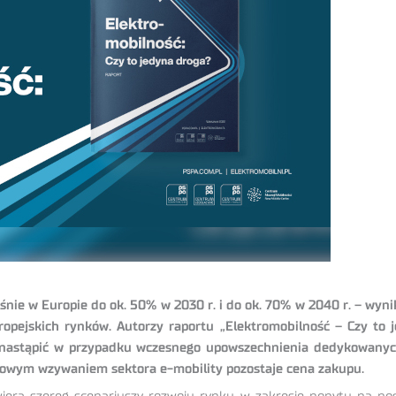
nie w Europie do ok. 50% w 2030 r. i do ok. 70% w 2040 r. – wyni
ropejskich rynków. Autorzy raportu „Elektromobilność – Czy to
nastąpić w przypadku wczesnego upowszechnienia dedykowanyc
czowym wzywaniem sektora e-mobility pozostaje cena zakupu.