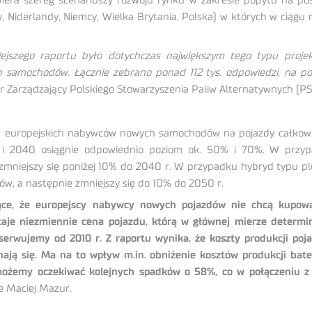
wiera szereg scenariuszy rozwoju rynku w zakresie popytu na po
y, Niderlandy, Niemcy, Wielka Brytania, Polska) w których w ciągu
jszego raportu było dotychczas największym tego typu projek
 samochodów. Łącznie zebrano ponad 112 tys. odpowiedzi, na po
 Zarządzający Polskiego Stowarzyszenia Paliw Alternatywnych (PS
d europejskich nabywców nowych samochodów na pojazdy całkowici
i 2040 osiągnie odpowiednio poziom ok. 50% i 70%. W przyp
i zmniejszy się poniżej 10% do 2040 r. W przypadku hybryd typu 
w, a następnie zmniejszy się do 10% do 2050 r.
ące, że europejscy nabywcy nowych pojazdów nie chcą kupow
je niezmiennie cena pojazdu, którą w głównej mierze determi
erwujemy od 2010 r. Z raportu wynika, że koszty produkcji poj
ą się. Ma na to wpływ m.in. obniżenie kosztów produkcji bater
ożemy oczekiwać kolejnych spadków o 58%, co w połączeniu z u
 Maciej Mazur.