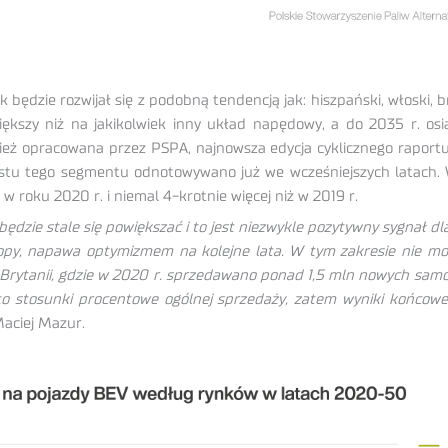
będzie rozwijał się z podobną tendencją jak: hiszpański, włoski, b
iększy niż na jakikolwiek inny układ napędowy, a do 2035 r. 
eż opracowana przez PSPA, najnowsza edycja cyklicznego raportu „
ostu tego segmentu odnotowywano już we wcześniejszych latach. 
w roku 2020 r. i niemal 4-krotnie więcej niż w 2019 r.
ędzie stale się powiększać i to jest niezwykle pozytywny sygnał d
ropy, napawa optymizmem na kolejne lata. W tym zakresie nie 
j Brytanii, gdzie w 2020 r. sprzedawano ponad 1,5 mln nowych sam
 stosunki procentowe ogólnej sprzedaży, zatem wyniki końcowe
aciej Mazur.