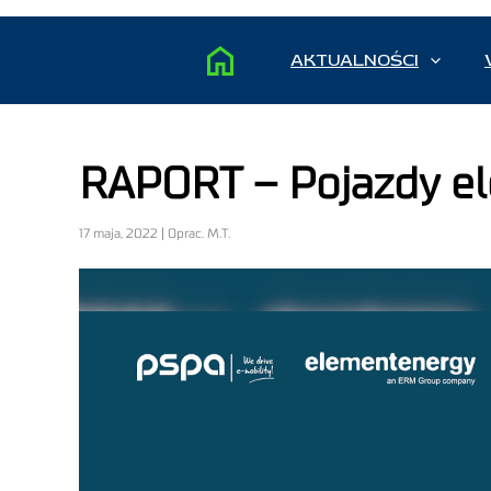
AKTUALNOŚCI
RAPORT – Pojazdy el
17 maja, 2022 | Oprac. M.T.