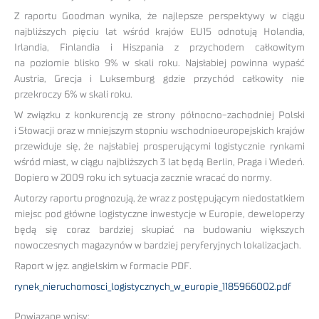
Z raportu Goodman wynika, że najlepsze perspektywy w ciągu
najbliższych pięciu lat wśród krajów EU15 odnotują Holandia,
Irlandia, Finlandia i Hiszpania z przychodem całkowitym
na poziomie blisko 9% w skali roku. Najsłabiej powinna wypaść
Austria, Grecja i Luksemburg gdzie przychód całkowity nie
przekroczy 6% w skali roku.
W związku z konkurencją ze strony północno-zachodniej Polski
i Słowacji oraz w mniejszym stopniu wschodnioeuropejskich krajów
przewiduje się, że najsłabiej prosperującymi logistycznie rynkami
wśród miast, w ciągu najbliższych 3 lat będą Berlin, Praga i Wiedeń.
Dopiero w 2009 roku ich sytuacja zacznie wracać do normy.
Autorzy raportu prognozują, że wraz z postępującym niedostatkiem
miejsc pod główne logistyczne inwestycje w Europie, deweloperzy
będą się coraz bardziej skupiać na budowaniu większych
nowoczesnych magazynów w bardziej peryferyjnych lokalizacjach.
Raport w jęz. angielskim w formacie PDF.
rynek_nieruchomosci_logistycznych_w_europie_1185966002.pdf
Powiązane wpisy: