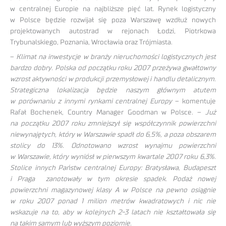
w centralnej Europie na najbliższe pięć lat. Rynek logistyczny
w Polsce będzie rozwijał się poza Warszawę wzdłuż nowych
projektowanych autostrad w rejonach Łodzi, Piotrkowa
Trybunalskiego, Poznania, Wrocławia oraz Trójmiasta.
–
Klimat na inwestycje w branży nieruchomości logistycznych jest
bardzo dobry. Polska od początku roku 2007 przeżywa gwałtowny
wzrost aktywności w produkcji przemysłowej i handlu detalicznym.
Strategiczna lokalizacja będzie naszym głównym atutem
w porównaniu z innymi rynkami centralnej Europy
– komentuje
Rafał Bochenek, Country Manager Goodman w Polsce. –
Już
na początku 2007 roku zmniejszył się współczynnik powierzchni
niewynajętych, który w Warszawie spadł do 6,5%, a poza obszarem
stolicy do 13%. Odnotowano wzrost wynajmu powierzchni
w Warszawie, który wyniósł w pierwszym kwartale 2007 roku 6,3%.
Stolice innych Państw centralnej Europy: Bratysława, Budapeszt
i Praga zanotowały w tym okresie spadek. Podaż nowej
powierzchni magazynowej klasy A w Polsce na pewno osiągnie
w roku 2007 ponad 1 milion metrów kwadratowych i nic nie
wskazuje na to, aby w kolejnych 2-3 latach nie kształtowała się
na takim samym lub wyższym poziomie.