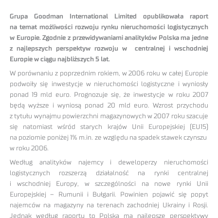
Grupa Goodman International Limited opublikowała raport
na temat możliwości rozwoju rynku nieruchomości logistycznych
w Europie. Zgodnie z przewidywaniami analityków Polska ma jedne
z najlepszych perspektyw rozwoju w centralnej i wschodniej
Europie w ciągu najbliższych 5 lat.
W porównaniu z poprzednim rokiem, w 2006 roku w całej Europie
podwoiły się inwestycje w nieruchomości logistyczne i wyniosły
ponad 19 mld euro. Prognozuje się, że inwestycje w roku 2007
będą wyższe i wyniosą ponad 20 mld euro. Wzrost przychodu
z tytułu wynajmu powierzchni magazynowych w 2007 roku szacuje
się natomiast wśród starych krajów Unii Europejskiej (EU15)
na poziomie poniżej 1% m.in. ze względu na spadek stawek czynszu
w roku 2006.
Według analityków najemcy i deweloperzy nieruchomości
logistycznych rozszerzą działalność na rynki centralnej
i wschodniej Europy, w szczególności na nowe rynki Unii
Europejskiej – Rumunii i Bułgarii. Powinien pojawić się popyt
najemców na magazyny na terenach zachodniej Ukrainy i Rosji.
Jednak według raportu to Polska ma najlepsze perspektywy